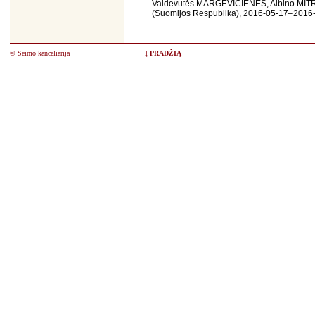
Vaidevutės MARGEVIČIENĖS, Albino MITR
(Suomijos Respublika), 2016-05-17–2016
© Seimo kanceliarija
Į PRADŽIĄ