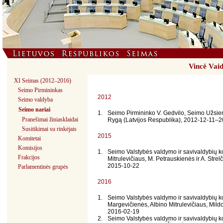
Vincė Vai
XI Seimas (2012–2016)
Seimo Pirmininkas
2012
Seimo valdyba
Seimo nariai
1.
Seimo Pirmininko V. Gedvilo, Seimo Užsien
Pranešimai žiniasklaidai
Rygą (Latvijos Respublika), 2012-12-11–
Susitikimai su rinkėjais
2015
Komitetai
Komisijos
1.
Seimo Valstybės valdymo ir savivaldybių ko
Frakcijos
Mitrulevičiaus, M. Petrauskienės ir A. Stre
2015-10-22
Parlamentinės grupės
2016
1.
Seimo Valstybės valdymo ir savivaldybių 
Margevičienės, Albino Mitrulevičiaus, Mild
2016-02-19
2.
Seimo Valstybės valdymo ir savivaldybių