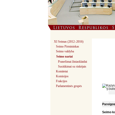
XI Seimas (2012–2016)
Seimo Pirmininkas
Seimo valdyba
Seimo nariai
Pranešimai žiniasklaidai
Susitikimai su rinkėjais
Komitetai
Komisijos
Frakcijos
Parlamentinės grupės
Pareigo
Seimo k