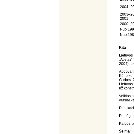
2004–2
2003–
2001
2000–2
Nuo 199
Nuo 198
Kita
Lietuvos 
„Atletas“
2004); L
Apdovano
Kūno kult
Garbės ž
Lietuvos
už konst
Veiklos s
verslai k
Publikaci
Pomėgiai:
Kalbos: a
Šeima