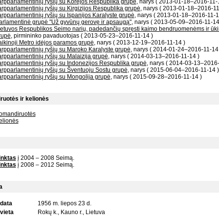
arpparlamentinių ryšių su Korėjos Respublika grupė
, narys ( 2013-01-18–2016-11-
arpparlamentinių ryšių su Kirgizijos Respublika grupė
, narys ( 2013-01-18–2016-11
arpparlamentinių ryšių su Ispanijos Karalyste grupė
, narys ( 2013-01-18–2016-11-1
arlamentinė grupė "Už gyvūnų gerovę ir apsaugą"
, narys ( 2013-05-09–2016-11-14
ietuvos Respublikos Seimo narių, padedančių spręsti kaimo bendruomenėms ir ūk
rupė
, pirmininko pavaduotojas ( 2013-05-23–2016-11-14 )
aikinoji Metro idėjos paramos grupė
, narys ( 2013-12-19–2016-11-14 )
arpparlamentinių ryšių su Maroko Karalyste grupė
, narys ( 2014-01-24–2016-11-14 
arpparlamentinių ryšių su Malaizija grupė
, narys ( 2014-03-13–2016-11-14 )
arpparlamentinių ryšių su Indonezijos Respublika grupė
, narys ( 2014-03-13–2016-
arpparlamentinių ryšių su Šventuoju Sostu grupė
, narys ( 2015-06-04–2016-11-14 )
arpparlamentinių ryšių su Mongolija grupė
, narys ( 2015-09-28–2016-11-14 )
uotės ir kelionės
omandiruotės
elionės
inktas
į 2004 – 2008 Seimą.
inktas
į 2008 – 2012 Seimą.
a
data
1956 m. liepos 23 d.
vieta
Rokų k., Kauno r., Lietuva