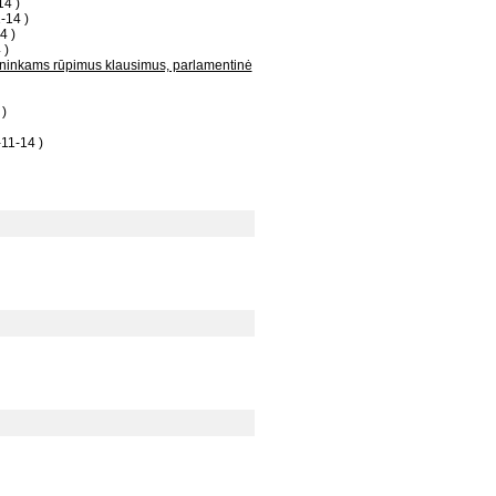
14 )
-14 )
4 )
 )
ininkams rūpimus klausimus, parlamentinė
)
11-14 )