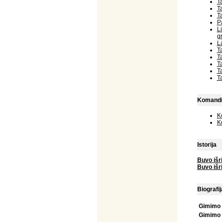
T
T
T
P
L
g
L
T
T
T
T
T
Komandir
K
K
Istorija
Buvo išr
Buvo išr
Biografij
Gimimo 
Gimimo 