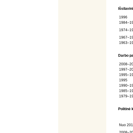
Išsilavi
1996
1984–1
1974–1
1967–1
1963–1
Darbo pat
2008–2
1997–2
1995–1
1995
1990–1
1985–1
1979–1
Politinė 
Nuo 201
2008–2