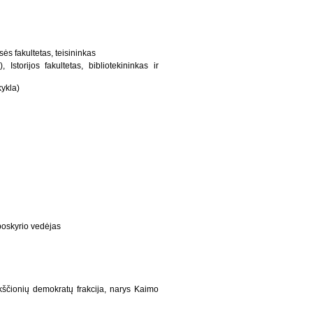
sės fakultetas, teisininkas
 Istorijos fakultetas, bibliotekininkas ir
ykla)
 poskyrio vedėjas
ščionių demokratų frakcija, narys Kaimo