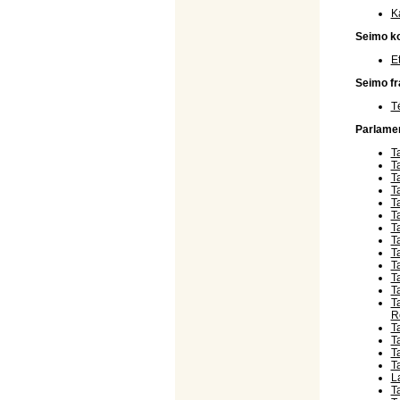
K
Seimo ko
E
Seimo fr
T
Parlame
T
T
T
T
T
T
T
T
T
T
T
T
T
R
T
T
T
T
L
T