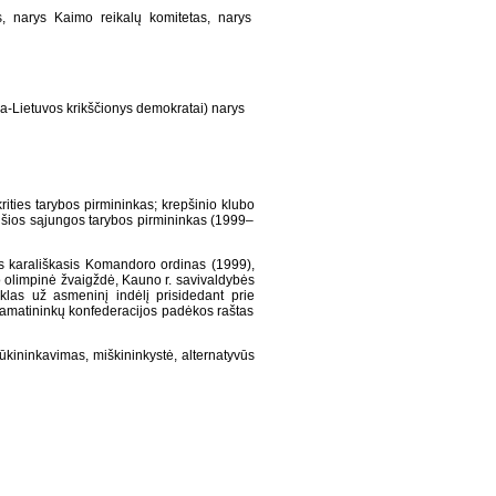
, narys Kaimo reikalų komitetas, narys
a-Lietuvos krikščionys demokratai) narys
ities tarybos pirmininkas; krepšinio klubo
 šios sąjungos tarybos pirmininkas (1999–
us karališkasis Komandoro ordinas (1999),
o olimpinė žvaigždė, Kauno r. savivaldybės
las už asmeninį indėlį prisidedant prie
 amatininkų konfederacijos padėkos raštas
 ūkininkavimas, miškininkystė, alternatyvūs