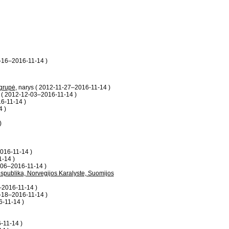
1-16–2016-11-14 )
 grupė
, narys ( 2012-11-27–2016-11-14 )
s ( 2012-12-03–2016-11-14 )
6-11-14 )
4 )
)
2016-11-14 )
1-14 )
-06–2016-11-14 )
espublika, Norvegijos Karalyste, Suomijos
–2016-11-14 )
2-18–2016-11-14 )
6-11-14 )
-11-14 )