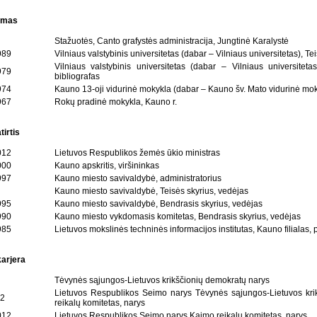
nimas
Stažuotės, Canto grafystės administracija, Jungtinė Karalystė
989
Vilniaus valstybinis universitetas (dabar – Vilniaus universitetas), Tei
Vilniaus valstybinis universitetas (dabar – Vilniaus universitetas),
979
bibliografas
974
Kauno 13-oji vidurinė mokykla (dabar – Kauno šv. Mato vidurinė mok
967
Rokų pradinė mokykla, Kauno r.
irtis
012
Lietuvos Respublikos žemės ūkio ministras
000
Kauno apskritis, viršininkas
997
Kauno miesto savivaldybė, administratorius
Kauno miesto savivaldybė, Teisės skyrius, vedėjas
995
Kauno miesto savivaldybė, Bendrasis skyrius, vedėjas
990
Kauno miesto vykdomasis komitetas, Bendrasis skyrius, vedėjas
985
Lietuvos mokslinės techninės informacijos institutas, Kauno filialas,
karjera
Tėvynės sąjungos-Lietuvos krikščionių demokratų narys
Lietuvos Respublikos Seimo narys Tėvynės sąjungos-Lietuvos krik
2
reikalų komitetas, narys
012
Lietuvos Respublikos Seimo narys Kaimo reikalų komitetas, narys