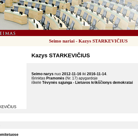
Seimo nariai - Kazys STARKEVIČIUS
Kazys STARKEVIČIUS
Seimo narys
nuo
2012-11-16
iki
2016-11-14
.
Išrinktas
Pramonės
(Nr. 17) apygardoje
iškėlė
Tėvynės sąjunga - Lietuvos krikščionys demokratai
s
omitetuose