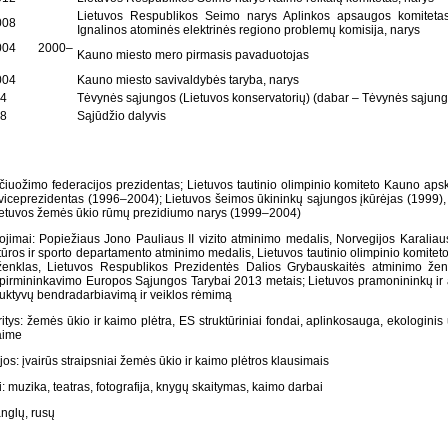
Lietuvos Respublikos Seimo narys Aplinkos apsaugos komitetas
008
Ignalinos atominės elektrinės regiono problemų komisija, narys
2004 2000–
Kauno miesto mero pirmasis pavaduotojas
004
Kauno miesto savivaldybės taryba, narys
4
Tėvynės sąjungos (Lietuvos konservatorių) (dabar – Tėvynės sąjung
8
Sąjūdžio dalyvis
čiuožimo federacijos prezidentas; Lietuvos tautinio olimpinio komiteto Kauno apskr
 viceprezidentas (1996–2004); Lietuvos šeimos ūkininkų sąjungos įkūrėjas (1999),
ietuvos žemės ūkio rūmų prezidiumo narys (1999–2004)
jimai: Popiežiaus Jono Pauliaus II vizito atminimo medalis, Norvegijos Karalia
ūros ir sporto departamento atminimo medalis, Lietuvos tautinio olimpinio komitet
enklas, Lietuvos Respublikos Prezidentės Dalios Grybauskaitės atminimo ženk
 pirmininkavimo Europos Sąjungos Tarybai 2013 metais; Lietuvos pramonininkų ir
ruktyvų bendradarbiavimą ir veiklos rėmimą
ritys: žemės ūkio ir kaimo plėtra, ES struktūriniai fondai, aplinkosauga, ekologinis
aime
jos: įvairūs straipsniai žemės ūkio ir kaimo plėtros klausimais
 muzika, teatras, fotografija, knygų skaitymas, kaimo darbai
nglų, rusų