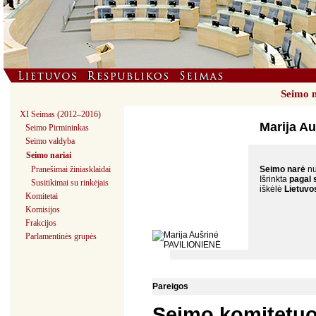
Seimo n
XI Seimas (2012–2016)
Marija A
Seimo Pirmininkas
Seimo valdyba
Seimo nariai
Pranešimai žiniasklaidai
Seimo narė
n
Išrinkta
pagal 
Susitikimai su rinkėjais
iškėlė
Lietuvo
Komitetai
Komisijos
Frakcijos
Parlamentinės grupės
Pareigos
Seimo komitetu