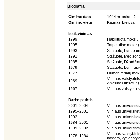
Biografija
Gimimo data
1944 m. balandžio 
Gimimo vieta
Kaunas, Lietuva
Išsilavinimas
1999
Habilituota mokslų 
1995
Tarptautinė moterų 
1993
Stažuotė, Lundo uni
1991
Stažuotė, Medisono
1985
Stažuotė, Džordžta
1979
Stažuotė, Leningrad
1977
Humanitarinių moksl
Vilniaus valstybini
1969
Amerikos literatūrų
1967
Vilniaus valstybinis
Darbo patirtis
2001–2004
Vilniaus universitet
1995–2001
Vilniaus universitet
1992
Vilniaus universite
1984–2001
Vilniaus universitet
1999–2002
Vilniaus universite
Vilniaus valstybini
1978–1984
katedra, vyr. dėstyt