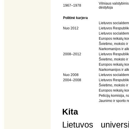
Vilniaus valstybinis
1967–1978
dėstytoja
Politinė karjera
Lietuvos socialdemo
Nuo 2012
Lietuvos Respubli
Lietuvos socialdemo
Europos reikalų kom
Švietimo, mokslo ir
Narkomanijos ir al
2008–2012
Lietuvos Respubli
Švietimo, mokslo ir
Europos reikalų kom
Narkomanijos ir al
Nuo 2008
Lietuvos socialdemo
2004–2008
Lietuvos Respubli
Švietimo, mokslo ir
Europos reikalų ko
Peticijų komisija, n
Jaunimo ir sporto r
Kita
Lietuvos univers