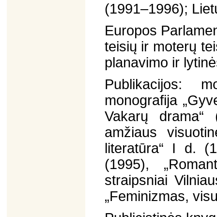
(1991–1996); Liet
Europos Parlame
teisių ir moterų t
planavimo ir lytinė
Publikacijos: m
monografija „Gyve
Vakarų drama“ (
amžiaus visuotin
literatūra“ I d. 
(1995), „Romant
straipsniai Vilni
„Feminizmas, visuo