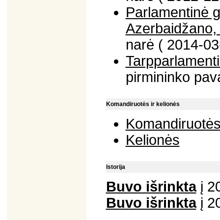
Parlamentinė 
Azerbaidžano, M
narė ( 2014-03
Tarpparlamenti
pirmininko pav
Komandiruotės ir kelionės
Komandiruotė
Kelionės
Istorija
Buvo išrinkta
į 2
Buvo išrinkta
į 2