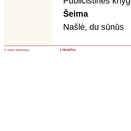
Publicistinės knyg
Šeima
Našlė, du sūnūs
© Seimo kanceliarija
Į PRADŽIĄ