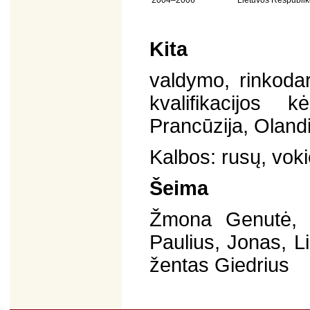
2004–2006
Lietuvos Respubliko
Kita
valdymo, rinkodar
kvalifikacijos k
Prancūzija, Olandi
Kalbos: rusų, voki
Šeima
Žmona Genutė, d
Paulius, Jonas, L
žentas Giedrius