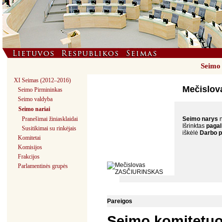
Seimo 
XI Seimas (2012–2016)
Mečislo
Seimo Pirmininkas
Seimo valdyba
Seimo nariai
Pranešimai žiniasklaidai
Seimo narys
Išrinktas
pagal
Susitikimai su rinkėjais
iškėlė
Darbo p
Komitetai
Komisijos
Frakcijos
Parlamentinės grupės
Pareigos
Seimo komitetu