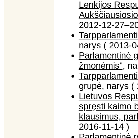
Lenkijos Respu
Aukščiausiosio
2012-12-27–20
Tarpparlamenti
narys ( 2013-0
Parlamentinė g
žmonėmis"
, n
Tarpparlamenti
grupė
, narys 
Lietuvos Respu
spręsti kaimo
klausimus, par
2016-11-14 )
Parlamentinė r