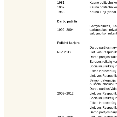
1981
Kauno politechnikos
1969
Kauno politechnikos
1963
Kauno 1-oji (dabar 
Darbo patirtis
Gamybininkas, Ka
1992–2004
darbuotojas, priva
valdymo konsultanta
Politinė karjera
Darbo partijos nar
Nuo 2012
Lietuvos Respubli
Darbo partijos frakc
Europos reikalų kom
Socialinių reikalų i
Etikos ir procedūrų
Lietuvos Respublik
Seimo delegacija
Aukščiausiosios Ra
Darbo partijos Vals
2008–2012
Lietuvos Respubli
Socialinių reikalų i
Etikos ir procedūrų
Lietuvos Respublik
Darbo partijos nar