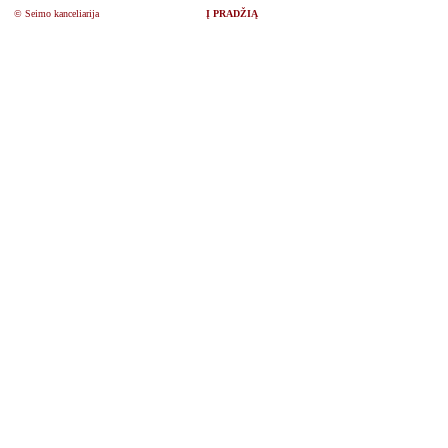
© Seimo kanceliarija
Į PRADŽIĄ