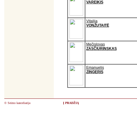
VAREIKIS
Vitalija
VONŽUTAITĖ
Mečislovas
ZASČIURINSKAS
Emanuelis
ZINGERIS
© Seimo kanceliarija
Į PRADŽIĄ