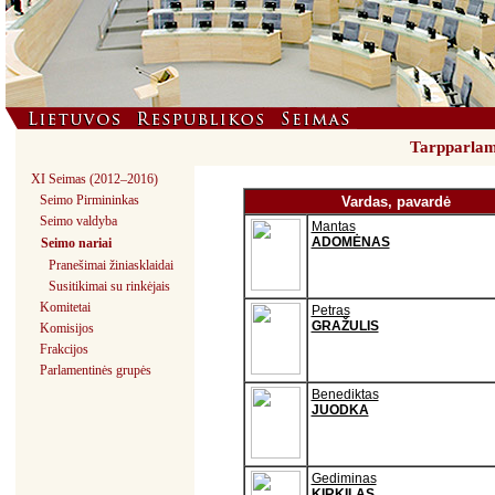
Tarpparlame
XI Seimas (2012–2016)
Seimo Pirmininkas
Vardas, pavardė
Seimo valdyba
Mantas
ADOMĖNAS
Seimo nariai
Pranešimai žiniasklaidai
Susitikimai su rinkėjais
Komitetai
Petras
GRAŽULIS
Komisijos
Frakcijos
Parlamentinės grupės
Benediktas
JUODKA
Gediminas
KIRKILAS