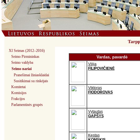
Tarppa
XI Seimas (2012–2016)
Seimo Pirmininkas
Vardas, pavardė
Seimo valdyba
Vilija
FILIPOVIČIENĖ
Seimo nariai
Pranešimai žiniasklaidai
Susitikimai su rinkėjais
Komitetai
Viktoras
FIODOROVAS
Komisijos
Frakcijos
Parlamentinės grupės
Vytautas
GAPŠYS
Kęstas
KOMSKIS