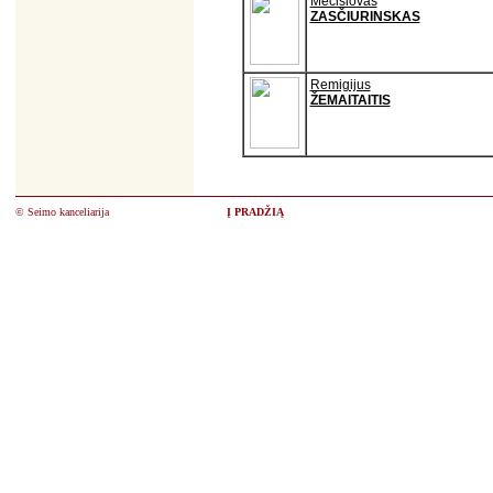
Mečislovas
ZASČIURINSKAS
Remigijus
ŽEMAITAITIS
© Seimo kanceliarija
Į PRADŽIĄ