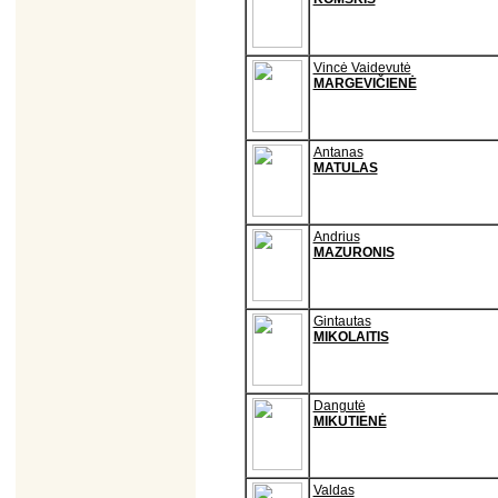
Vincė Vaidevutė
MARGEVIČIENĖ
Antanas
MATULAS
Andrius
MAZURONIS
Gintautas
MIKOLAITIS
Dangutė
MIKUTIENĖ
Valdas