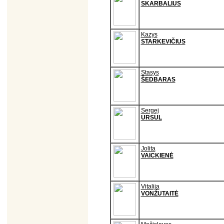
SKARBALIUS
Kazys
STARKEVIČIUS
Stasys
ŠEDBARAS
Sergej
URSUL
Jolita
VAICKIENĖ
Vitalija
VONŽUTAITĖ