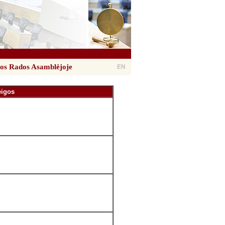
sios Rados Asamblėjoje
EN
eigos