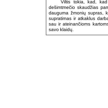
Viltis tokia, kad, kad į
dešimtmečio skaudžias pamo
dauguma žmonių supras, ka
supratimas ir atkaklus darb
sau ir ateinančioms kartoms
savo klaidų.