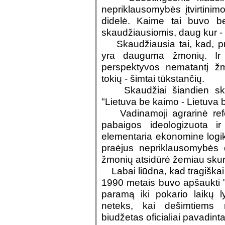
nepriklausomybės įtvirtinimo
didelė. Kaime tai buvo bev
skaudžiausiomis, daug kur -
Skaudžiausia tai, kad, pra
yra dauguma žmonių. Ir 
perspektyvos nematantį ž
tokių - šimtai tūkstančių.
Skaudžiai šiandien skam
"Lietuva be kaimo - Lietuva b
Vadinamoji agrarinė refor
pabaigos ideologizuota ir
elementaria ekonomine logik
praėjus nepriklausomybės 
žmonių atsidūrė žemiau skur
Labai liūdna, kad tragiškai p
1990 metais buvo apšaukti "
paramą iki pokario laikų l
neteks, kai dešimtiems 
biudžetas oficialiai pavadint