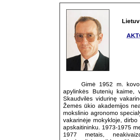
Lietu
AKTO
Gimė 1952 m. kovo 22 
apylinkės Butenių kaime, v
Skaudvilės vidurinę vakari
Žemės ūkio akademijos nea
mokslinio agronomo specia
vakarinėje mokykloje, dirbo
apskaitininku. 1973-1975 met
1977 metais, neakivai