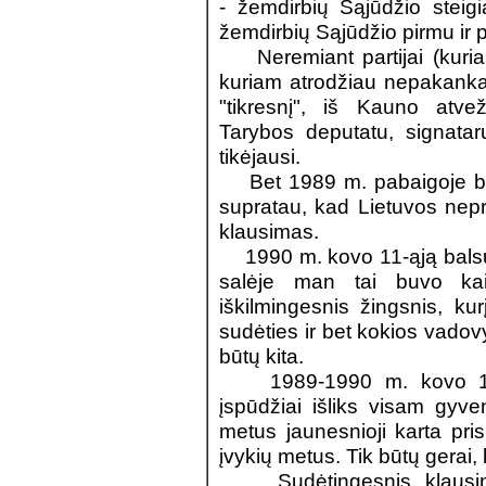
- žemdirbių Sąjūdžio steig
žemdirbių Sąjūdžio pirmu ir p
Neremiant partijai (kuriai 
kuriam atrodžiau nepakanka
"tikresnį", iš Kauno atvež
Tarybos deputatu, signatar
tikėjausi.
Bet 1989 m. pabaigoje b
supratau, kad Lietuvos nepr
klausimas.
1990 m. kovo 11-ąją balsu
salėje man tai buvo kaip
iškilmingesnis žingsnis, kur
sudėties ir bet kokios vadov
būtų kita.
1989-1990 m. kovo 11-ą
įspūdžiai išliks visam gyv
metus jaunesnioji karta pris
įvykių metus. Tik būtų gerai,
Sudėtingesnis klausimas