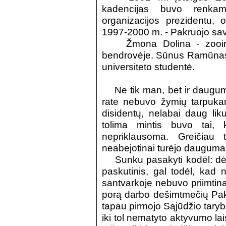
kadencijas buvo renkam
organizacijos prezidentu,
1997-2000 m. - Pakruojo sav
Žmona Dolina - zooinžin
bendrovėje. Sūnus Ramūnas -
universiteto studentė.
Ne tik man, bet ir dauguma
rate nebuvo žymių tarpukar
disidentų, nelabai daug li
tolima mintis buvo tai,
nepriklausoma. Greičiau 
neabejotinai turėjo dauguma
Sunku pasakyti kodėl: dėl 
paskutinis, gal todėl, kad
santvarkoje nebuvo priimti
porą darbo dešimtmečių Pak
tapau pirmojo Sąjūdžio taryb
iki tol nematyto aktyvumo la