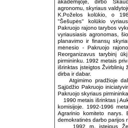
akademijoje, dirbo Skaud
agronomu, skyriaus valdytoj
K.Poželos kolūkio, o 19
"Šešupės" kolūkio vyria
Pakruojo rajono tarybos vy
vyriausiasis agronomas, ši
planavimo ir finansų skyri
mėnesio - Pakruojo rajono Ž
Reorganizavus tarybinį ūkį 
pirmininku. 1992 metais pr
išrinktas įsteigtos Žvirblin
dirba ir dabar.
Atgimimo pradžioje daly
Sąjūdžio Pakruojo iniciatyv
Pakruojo skyriaus pirmininka
1990 metais išrinktas į Auk
komisijoje. 1992-1996 meta
Agrarinio komiteto narys
demokratinės darbo parijos 
1992 m. įsteigus Žemės 