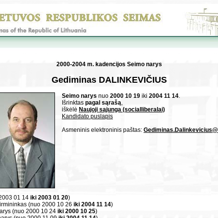
2000-2004 m. kadencijos Seimo narys
Gediminas DALINKEVIČIUS
Seimo narys
nuo
2000 10 19
iki
2004 11 14
.
Išrinktas
pagal sąrašą
,
iškėlė
Naujoji sąjunga (socialliberalai)
Kandidato puslapis
Asmeninis elektroninis paštas:
Gediminas.Dalinkevicius@l
 2003 01 14
iki 2003 01 20
)
irmininkas (nuo 2000 10 26
iki 2004 11 14
)
arys (nuo 2000 10 24
iki 2000 10 25
)
narys (nuo 2000 11 09
iki 2004 11 14
)