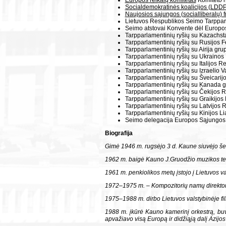
Socialdemokratinės koalicijos (LDD
Naujosios sąjungos (socialliberalų) f
Lietuvos Respublikos Seimo Tarpparl
Seimo atstovai Konvente dėl Europos
Tarpparlamentinių ryšių su Kazachst
Tarpparlamentinių ryšių su Rusijos F
Tarpparlamentinių ryšių su Airija gru
Tarpparlamentinių ryšių su Ukrainos
Tarpparlamentinių ryšių su Italijos R
Tarpparlamentinių ryšių su Izraelio V
Tarpparlamentinių ryšių su Šveicarij
Tarpparlamentinių ryšių su Kanada g
Tarpparlamentinių ryšių su Čekijos 
Tarpparlamentinių ryšių su Graikijos
Tarpparlamentinių ryšių su Latvijos 
Tarpparlamentinių ryšių su Kinijos L
Seimo delegacija Europos Sąjungos 
Biografija
Gimė 1946 m. rugsėjo 3 d. Kaune siuvėjo še
1962 m. baigė Kauno J.Gruodžio muzikos tec
1961 m. penkiolikos metų įstojo į Lietuvos v
1972–1975 m. – Kompozitorių namų direktor
1975–1988 m. dirbo Lietuvos valstybinėje fil
1988 m. įkūrė Kauno kamerinį orkestrą, buvo 
apvažiavo visą Europą ir didžiąją dalį Azijos