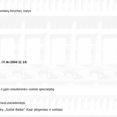
mentarų forumas, narys
1 09
iki 2004 11 14
)
ir įgijo smuikininko–solisto specialybę.
oriaus pavaduotoju.
„Solisti Baltia”. Kaip dirigentas ir solistas