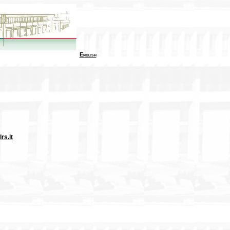
English
rs.lt