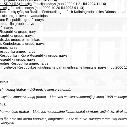
P-LSDP-LRS) frakcija
Frakcijos narys (nuo 2003 01 21
iki 2004 11 14
)
rakcija
Frakcijos narys (nuo 2000 10 20
iki 2003 01 13
)
amentinių ryšių su Rusijos Federacija grupės ir Kaliningrado srities Dūmos parla
 ateities, atstovo pavaduotojas
ano Respublika grupė, narys
ederacija grupė, narys
pė, narys
 Respublika grupė, narys
espublika grupė, narys
alstybe grupė, pirmininkas
os Konfederacija grupė, narys
rupė, narys
Respublika grupė, narys
 Respublika ir Kipro Respublika grupė, narys
Respublika grupė, narys
iaudies Respublika grupė, narys
ir Lietuvos Respublikos jungtiniame parlamentiniame komitete, narys (nuo 2000 1
imoje.
hnikumą (dabar – J.Gruodžio konservatorija).
alstybinę konservatoriją (dabar – Lietuvos muzikos akademija), kurią 1968 m. baigė 
ius.
harmonijoje (dabar – Lietuvos nacionalinė filharmonija) skyriaus viršininku, direkt
šio orkestro meno vadovas, dirigentas. 1992 m. buvo sukūręs tarptautinį orkestrą 
 valstybių.