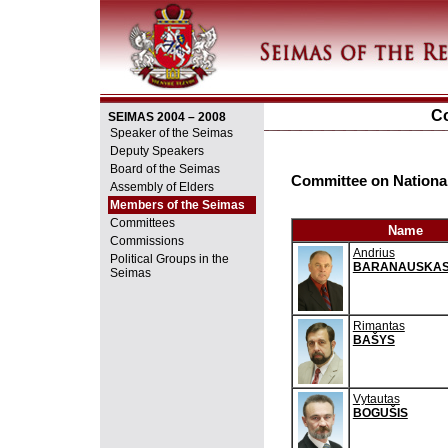
Co
SEIMAS 2004 – 2008
Speaker of the Seimas
Deputy Speakers
Board of the Seimas
Committee on National
Assembly of Elders
Members of the Seimas
Committees
Name
Commissions
Andrius
Political Groups in the
BARANAUSKA
Seimas
Rimantas
BAŠYS
Vytautas
BOGUŠIS