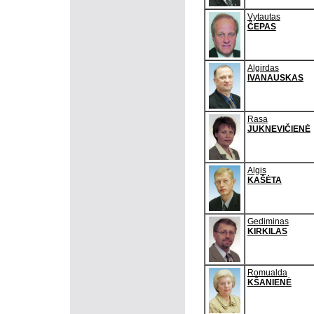
Vytautas
ČEPAS
Algirdas
IVANAUSKAS
Rasa
JUKNEVIČIENĖ
Algis
KAŠĖTA
Gediminas
KIRKILAS
Romualda
KŠANIENĖ