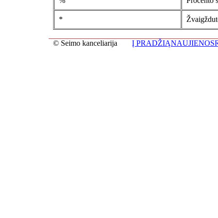
%
Procento s
*
Žvaigždutė
© Seimo kanceliarija
Į PRADŽIĄ
NAUJIENOS