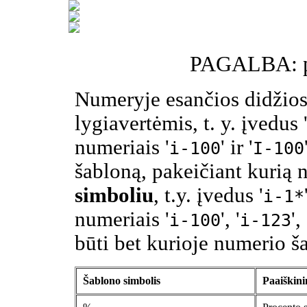
PAGALBA: pa
Numeryje esančios didžios
lygiavertėmis, t. y. įvedus 
numeriais '
' ir '
i-100
I-100
šabloną, pakeičiant kurią 
simboliu
, t.y. įvedus '
i-1*
numeriais '
', '
', 
i-100
i-123
būti bet kurioje numerio š
Šablono simbolis
Paaiškin