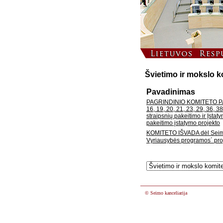
Švietimo ir mokslo k
Pavadinimas
PAGRINDINIO KOMITETO PAPIL
16, 19, 20, 21, 23, 29, 36, 38
straipsnių pakeitimo ir Įsta
pakeitimo įstatymo projekto
KOMITETO IŠVADA dėl Seimo
Vyriausybės programos´ pro
© Seimo kanceliarija