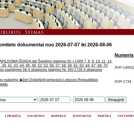
omiteto dokumentai nuo 2026-07-07 iki 2026-08-06
Numeris
DOMA IŠVADA dėl Švietimo įstatymo Nr. I-1489 7, 8, 9, 10, 11, 14,
, 39, 41, 43, 44, 46, 49, 52, 53, 56, 57, 58, 59, 62, 63, 64, 67, 69, 70
XVP-1405(2
tymo papildymo 56-4 straipsniu įstatymo Nr. XIV-1726 4 straipsnio
 nutarimo �Dėl Dvidešimt pirmosios Lietuvos Respublikos
XVP-1734
jekto
-
Į PRADŽIĄ
NAUJIENOS
RODYKLĖ
KONTAKTAI
PAIEŠKA
SVETAINĖ