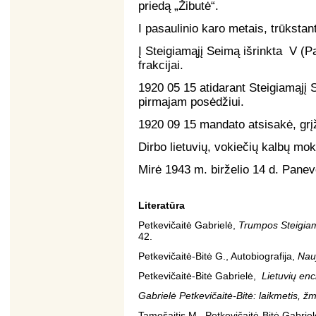
priedą „Žibutė“.
I pasaulinio karo metais, trūkstant
Į Steigiamąjį Seimą išrinkta V (
frakcijai.
1920 05 15 atidarant Steigiamąjį 
pirmajam posėdžiui.
1920 09 15 mandato atsisakė, grį
Dirbo lietuvių, vokiečių kalbų mo
Mirė 1943 m. birželio 14 d. Panev
Literatūra
Petkevičaitė Gabrielė,
Trumpos Steigiam
42.
Petkevičaitė-Bitė G., Autobiografija,
Nau
Petkevičaitė-Bitė Gabrielė,
Lietuvių enc
Gabrielė Petkevičaitė-Bitė: laikmetis, ž
Tamošaitis M., Petkevičaitė-Bitė Gabrie