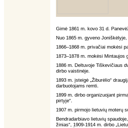
Gimė 1861 m. kovo 31 d. Panevėži
Nuo 1865 m. gyveno Joniškėlyje, k
1866–1868 m. privačiai mokėsi pa
1873–1878 m. mokėsi Mintaujos g
1886 m. Deltuvoje Tiškevičiaus dv
dirbo vaistinėje.
1893 m. įsteigė „Žiburėlio“ draugi
darbuotojams remti.
1899 m. dirbo organizuojant pirmą
pirtyje“.
1907 m. pirmojo lietuvių moterų 
Bendradarbiavo lietuvių spaudoje,
žinias“, 1909-1914 m. dirbo „Lietu