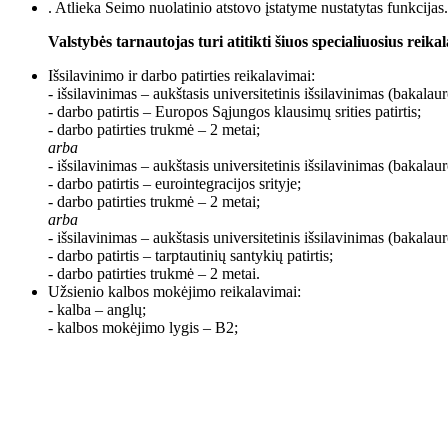
. Atlieka Seimo nuolatinio atstovo įstatyme nustatytas funkcijas.
Valstybės tarnautojas turi atitikti šiuos specialiuosius reika
Išsilavinimo ir darbo patirties reikalavimai:
- išsilavinimas – aukštasis universitetinis išsilavinimas (bakalau
- darbo patirtis – Europos Sąjungos klausimų srities patirtis;
- darbo patirties trukmė – 2 metai;
arba
- išsilavinimas – aukštasis universitetinis išsilavinimas (bakalau
- darbo patirtis – eurointegracijos srityje;
- darbo patirties trukmė – 2 metai;
arba
- išsilavinimas – aukštasis universitetinis išsilavinimas (bakalau
- darbo patirtis – tarptautinių santykių patirtis;
- darbo patirties trukmė – 2 metai.
Užsienio kalbos mokėjimo reikalavimai:
- kalba – anglų;
- kalbos mokėjimo lygis – B2;