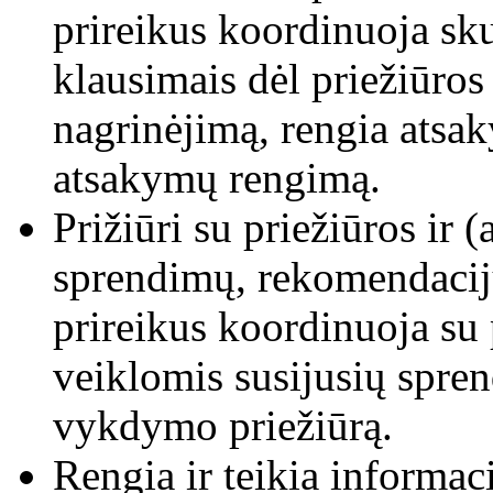
prireikus koordinuoja sk
klausimais dėl priežiūros
nagrinėjimą, rengia atsa
atsakymų rengimą.
Prižiūri su priežiūros ir 
sprendimų, rekomendaci
prireikus koordinuoja su p
veiklomis susijusių spr
vykdymo priežiūrą.
Rengia ir teikia informaci