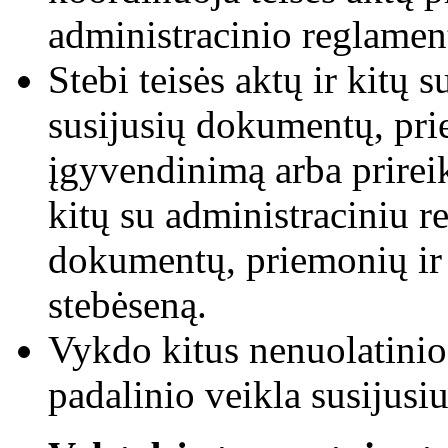
administracinio reglame
Stebi teisės aktų ir kitų
susijusių dokumentų, pr
įgyvendinimą arba prireik
kitų su administraciniu 
dokumentų, priemonių i
stebėseną.
Vykdo kitus nenuolatinio
padalinio veikla susijusi