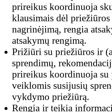
prireikus koordinuoja sk
klausimais dėl priežiūros
nagrinėjimą, rengia atsa
atsakymų rengimą.
Prižiūri su priežiūros ir 
sprendimų, rekomendaci
prireikus koordinuoja su p
veiklomis susijusių spr
vykdymo priežiūrą.
Rengia ir teikia informaci