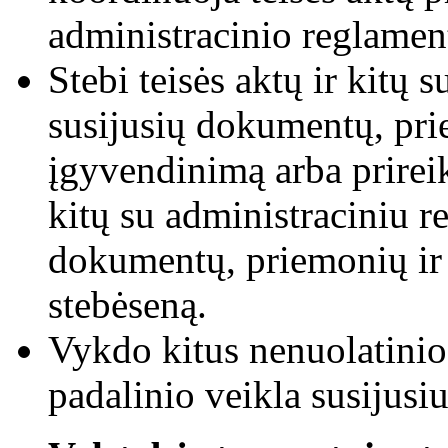
administracinio reglame
Stebi teisės aktų ir kitų
susijusių dokumentų, pr
įgyvendinimą arba prireik
kitų su administraciniu 
dokumentų, priemonių i
stebėseną.
Vykdo kitus nenuolatinio
padalinio veikla susijusi