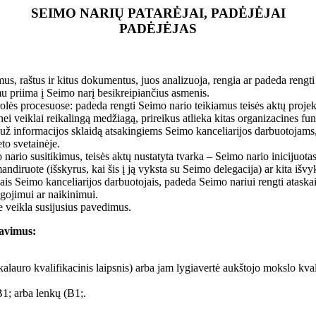
SEIMO NARIŲ PATARĖJAI, PADĖJĖJAI
PADĖJĖJAS
s, raštus ir kitus dokumentus, juos analizuoja, rengia ar padeda rengti
u priima į Seimo narį besikreipiančius asmenis.
olės procesuose: padeda rengti Seimo nario teikiamus teisės aktų projek
i veiklai reikalingą medžiagą, prireikus atlieka kitas organizacines fun
 už informacijos sklaidą atsakingiems Seimo kanceliarijos darbuotojams,
to svetainėje.
nario susitikimus, teisės aktų nustatyta tvarka – Seimo nario inicijuota
andiruote (išskyrus, kai šis į ją vyksta su Seimo delegacija) ar kita iš
is Seimo kanceliarijos darbuotojais, padeda Seimo nariui rengti ataskai
gojimui ar naikinimui.
 veikla susijusius pavedimus.
lavimus:
akalauro kvalifikacinis laipsnis) arba jam lygiavertė aukštojo mokslo kval
B1; arba lenkų (B1;.