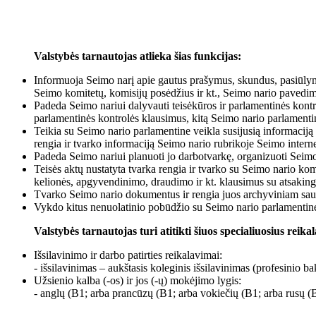
Valstybės tarnautojas atlieka šias funkcijas:
Informuoja Seimo narį apie gautus prašymus, skundus, pasiūlymu
Seimo komitetų, komisijų posėdžius ir kt., Seimo nario pavedim
Padeda Seimo nariui dalyvauti teisėkūros ir parlamentinės kontr
parlamentinės kontrolės klausimus, kitą Seimo nario parlamentine
Teikia su Seimo nario parlamentine veikla susijusią informaciją
rengia ir tvarko informaciją Seimo nario rubrikoje Seimo interne
Padeda Seimo nariui planuoti jo darbotvarkę, organizuoti Seimo 
Teisės aktų nustatyta tvarka rengia ir tvarko su Seimo nario kom
kelionės, apgyvendinimo, draudimo ir kt. klausimus su atsakinga
Tvarko Seimo nario dokumentus ir rengia juos archyviniam sau
Vykdo kitus nenuolatinio pobūdžio su Seimo nario parlamentine
Valstybės tarnautojas turi atitikti šiuos specialiuosius reika
Išsilavinimo ir darbo patirties reikalavimai:
- išsilavinimas – aukštasis koleginis išsilavinimas (profesinio b
Užsienio kalba (-os) ir jos (-ų) mokėjimo lygis:
- anglų (B1; arba prancūzų (B1; arba vokiečių (B1; arba rusų (