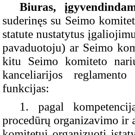
Biuras, įgyvendinda
suderinęs su Seimo komite
statute nustatytus įgaliojim
pavaduotoju) ar Seimo kom
kitu Seimo komiteto nari
kanceliarijos reglamento
funkcijas:
1. pagal kompetencij
procedūrų organizavimo ir 
komitetui organizuoti įsta