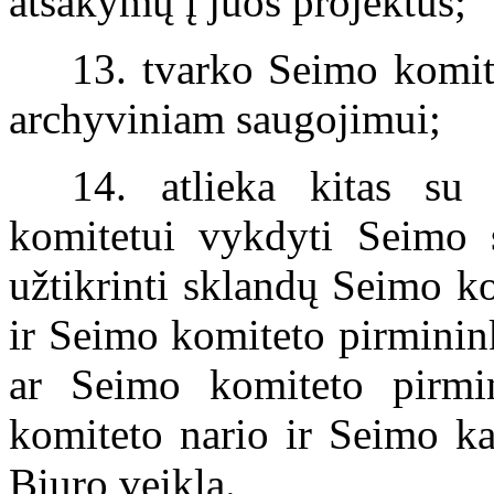
atsakymų į juos projektus;
13. tvarko Seimo komi
archyviniam saugojimui;
14. atlieka kitas su
komitetui vykdyti Seimo st
užtikrinti sklandų Seimo ko
ir Seimo komiteto pirminin
ar Seimo komiteto pirm
komiteto nario ir Seimo ka
Biuro veikla.