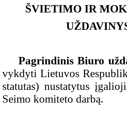
ŠVIETIMO IR MO
UŽDAVINYS
Pagrindinis Biuro užd
vykdyti Lietuvos Respublik
statutas) nustatytus įgalio
Seimo komiteto darbą.