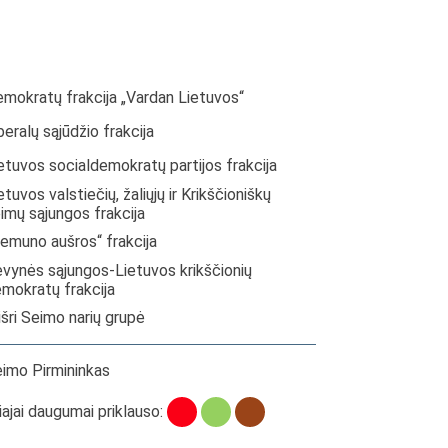
mokratų frakcija „Vardan Lietuvos“
beralų sąjūdžio frakcija
etuvos socialdemokratų partijos frakcija
etuvos valstiečių, žaliųjų ir Krikščioniškų
imų sąjungos frakcija
emuno aušros“ frakcija
vynės sąjungos-Lietuvos krikščionių
mokratų frakcija
šri Seimo narių grupė
imo Pirmininkas
ajai daugumai priklauso: