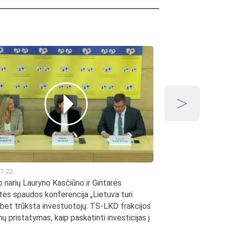
2026-07-15
Seimo valdybos p
7-22
 narių Lauryno Kasčiūno ir Gintarės
tės spaudos konferencija „Lietuva turi
, bet trūksta investuotojų: TS-LKD frakcijos
mų pristatymas, kaip paskatinti investicijas į