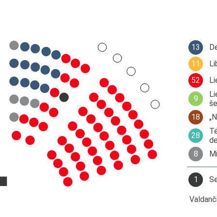
13
De
11
Li
52
Li
Li
9
še
18
„N
Tė
28
de
8
Mi
1
Se
Valdanči