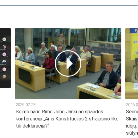
2026-07-23
2026-0
Seimo nario Rimo Jono Jankūno spaudos
Seimo
konferencija „Ar iš Konstitucijos 2 straipsnio liko
Skais
tik deklaracija?“
idėjų
siūly