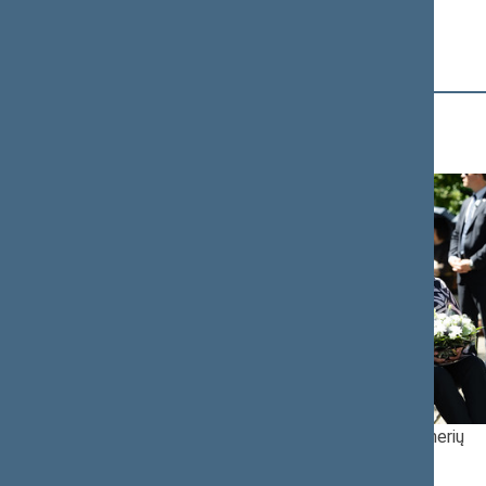
Fotogalerija
Romų genocido dienos minėjimas Panerių
memoriale