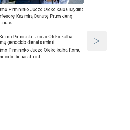
imo Pirmininko Juozo Oleko kalba išlydint
Seimo Pirmininko Juoz
ofesorę Kazimirą Danutę Prunskienę
Lietuvos politinių kalini
pinėse
sąskrydyje Ariogaloje „
imo Pirmininko Juozo Oleko kalba Romų
nocido dienai atminti
Seimo Pirmininkas Juoz
su Vaiko teisių apsaug