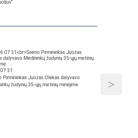
uolius"
2026 07 30
 07 31
Seimo Pirmininko J
 Pirmininkas Juozas Olekas dalyvavo
Pakruojo rajonuos
inkų žudynių 35-ųjų metinių minėjime