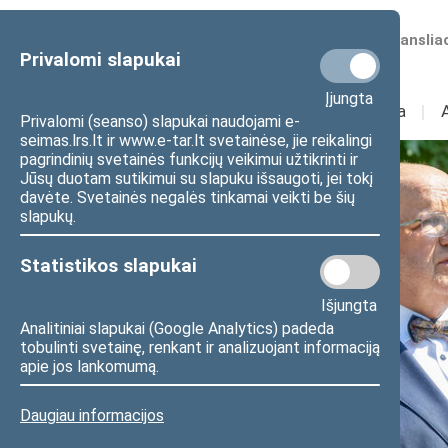
Numatomos transliac
Privalomi slapukai
Įjungta
Sudėtis
I
Veikla
I
Privalomi (seanso) slapukai naudojami e-
seimas.lrs.lt ir www.e-tar.lt svetainėse, jie reikalingi
pagrindinių svetainės funkcijų veikimui užtikrinti ir
Jūsų duotam sutikimui su slapuku išsaugoti, jei tokį
davėte. Svetainės negalės tinkamai veikti be šių
slapukų.
Statistikos slapukai
Išjungta
Analitiniai slapukai (Google Analytics) padeda
tobulinti svetainę, renkant ir analizuojant informaciją
apie jos lankomumą.
Daugiau informacijos