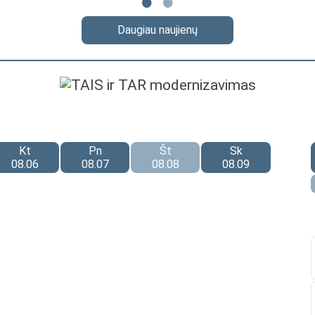
Daugiau naujienų
Kt
Pn
Št
Sk
08.06
08.07
08.08
08.09