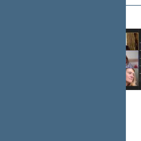
Mediateka
2026-07-29
Etikos ir procedūrų komisijos posėdis