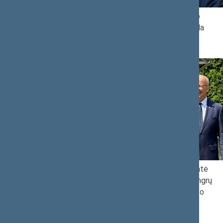
Seimo skaitykloje – Vytenio Povilo
Andriukaičio 75-mečiui skirta paroda
Seimo Pirmininko pavaduotoja Jūratė
ozas Olekas lankysis
Zailskienė dalyvavo istoriniame vengrų
rajonuose
sargybos kapitono Kasparo Horvato
atminimo įamžinime Prienuose