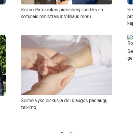
Seimo Pirmininkas pirmadienį susitiks su
Se
keturiais ministrais ir Vilniaus meru
pr
ka
Se
ge
Seime vyks diskusija dėl slaugos paslaugų
teikimo