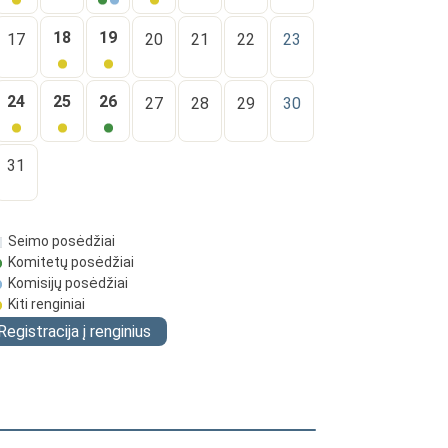
18
19
17
20
21
22
23
24
25
26
27
28
29
30
31
Seimo posėdžiai
Komitetų posėdžiai
Komisijų posėdžiai
Kiti renginiai
Registracija į renginius