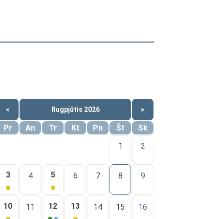
<
Rugpjūtis 2026
>
Pr
An
Tr
Kt
Pn
Št
Sk
1
2
3
5
4
6
7
8
9
10
12
13
11
14
15
16