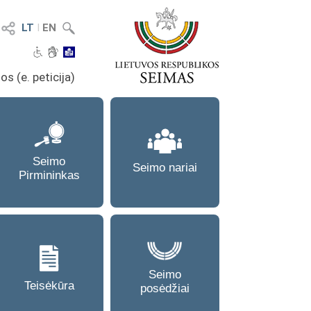
LT
I
EN
os (e. peticija)
Seimo
Seimo nariai
Pirmininkas
Seimo
Teisėkūra
posėdžiai