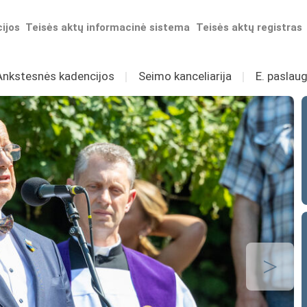
ijos
Teisės aktų informacinė sistema
Teisės aktų registras
Ankstesnės kadencijos
I
Seimo kanceliarija
I
E. paslaug