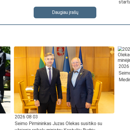
start
Daugiau įrašų
2026
Seimo
Medin
2026 08 03
Seimo Pirmininkas Juzas Olekas susitiko su