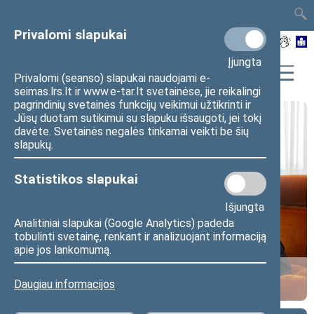
TAIS
TAR
LT
I
EN
Privalomi slapukai
Įjungta
Privalomi (seanso) slapukai naudojami e-
seimas.lrs.lt ir www.e-tar.lt svetainėse, jie reikalingi
pagrindinių svetainės funkcijų veikimui užtikrinti ir
Jūsų duotam sutikimui su slapuku išsaugoti, jei tokį
davėte. Svetainės negalės tinkamai veikti be šių
slapukų.
Statistikos slapukai
Išjungta
Analitiniai slapukai (Google Analytics) padeda
tobulinti svetainę, renkant ir analizuojant informaciją
apie jos lankomumą.
Seimo Pirmininko susitikimas su užsienio reikalų ministru
Kęstučiu Budriu
2026-08-03
Daugiau informacijos
Fotogr. Ūla Liškevičiūtė