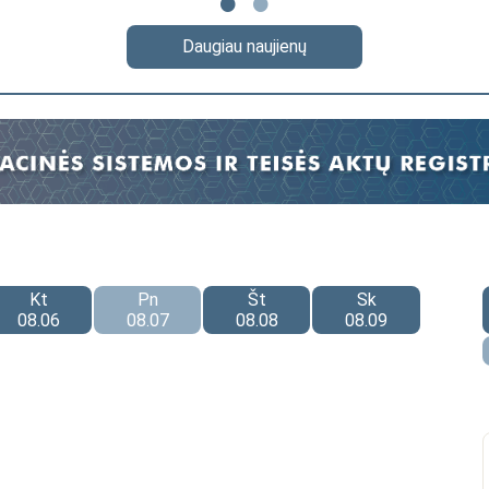
Daugiau naujienų
Kt
Pn
Št
Sk
08.06
08.07
08.08
08.09