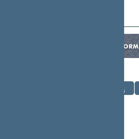
Seime vyksta
Pr
An
Tr
08.03
08.04
08.05
Įvykių nėra numatyta