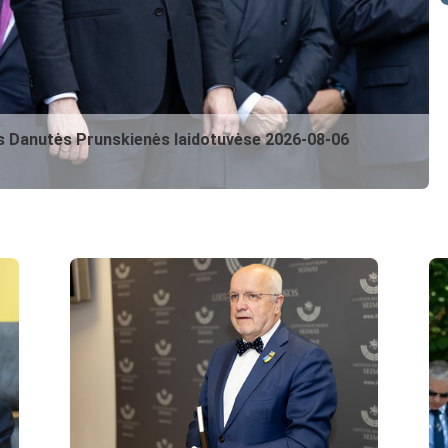
s Danutės Prunskienės laidotuvėse
2026-08-06