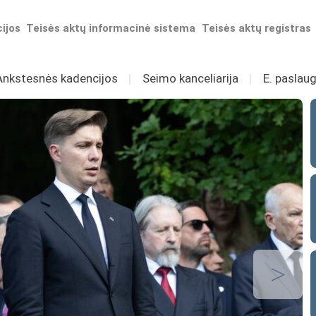
ijos
Teisės aktų informacinė sistema
Teisės aktų registras
Ankstesnės kadencijos
I
Seimo kanceliarija
I
E. paslaug