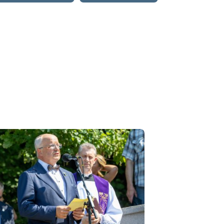
Seimo narių Jurgitos Sejonienės ir Paulės Kuzmickienės su
partneriais dėl slaugos ir ilgalaikės priežiūros
2026-08-04
Fotogr. Lina Žižliauskaitė