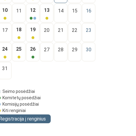
10
12
13
11
14
15
16
18
19
17
20
21
22
23
24
25
26
27
28
29
30
31
Seimo posėdžiai
Komitetų posėdžiai
Komisijų posėdžiai
Kiti renginiai
Registracija į renginius