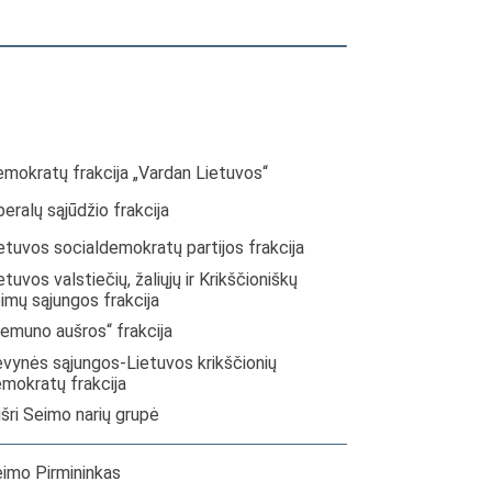
mokratų frakcija „Vardan Lietuvos“
beralų sąjūdžio frakcija
etuvos socialdemokratų partijos frakcija
etuvos valstiečių, žaliųjų ir Krikščioniškų
imų sąjungos frakcija
emuno aušros“ frakcija
vynės sąjungos-Lietuvos krikščionių
mokratų frakcija
šri Seimo narių grupė
imo Pirmininkas