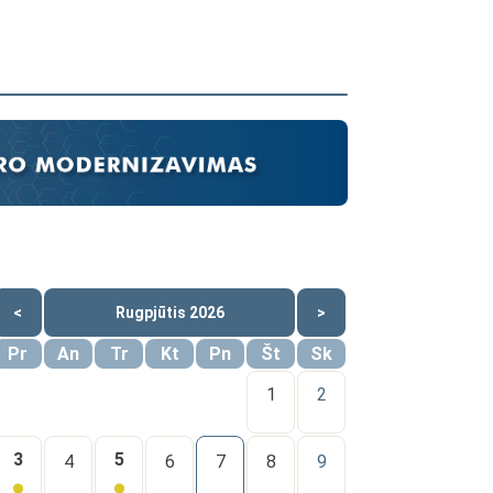
<
Rugpjūtis 2026
>
Pr
An
Tr
Kt
Pn
Št
Sk
1
2
3
5
4
6
7
8
9