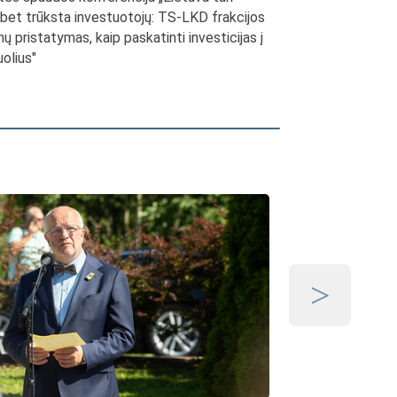
, bet trūksta investuotojų: TS-LKD frakcijos
mų pristatymas, kaip paskatinti investicijas į
uolius"