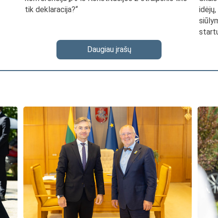
tik deklaracija?“
idėjų
siūly
start
Daugiau įrašų