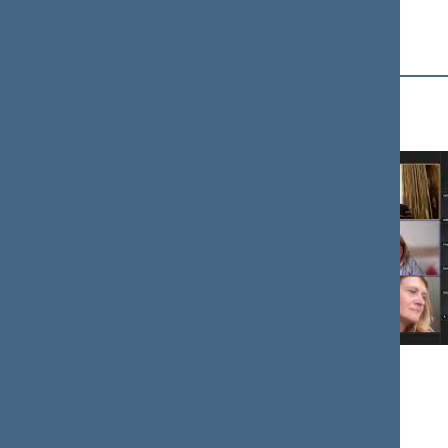
Mediateka
2026-07-29
Etikos ir procedūrų komisijos posėdis