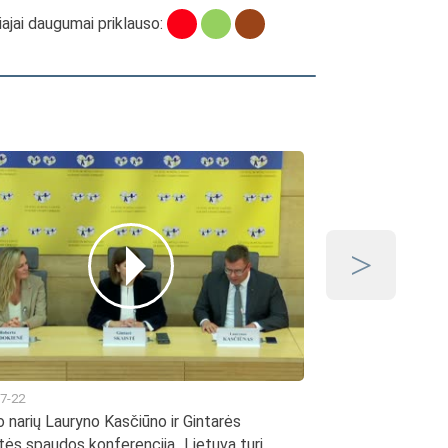
ajai daugumai priklauso:
2026-07-15
Seimo valdybos p
7-22
 narių Lauryno Kasčiūno ir Gintarės
tės spaudos konferencija „Lietuva turi