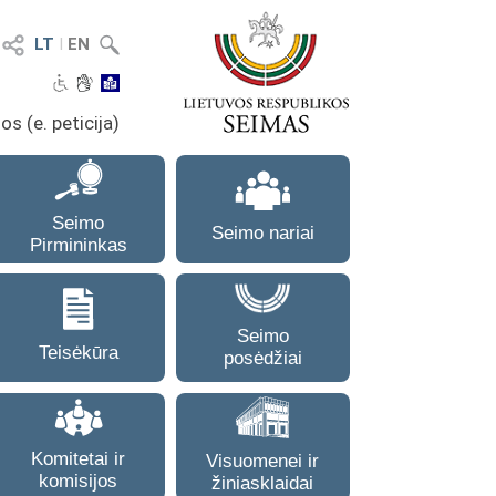
LT
I
EN
os (e. peticija)
Seimo
Seimo nariai
Pirmininkas
Seimo
Teisėkūra
posėdžiai
Komitetai ir
Visuomenei ir
komisijos
žiniasklaidai