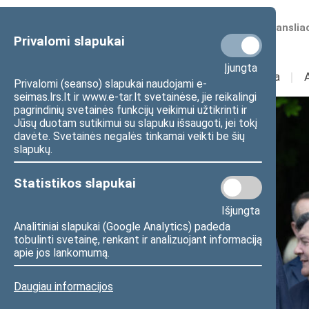
Numatomos transliac
Privalomi slapukai
Įjungta
Sudėtis
I
Veikla
I
Privalomi (seanso) slapukai naudojami e-
seimas.lrs.lt ir www.e-tar.lt svetainėse, jie reikalingi
pagrindinių svetainės funkcijų veikimui užtikrinti ir
Jūsų duotam sutikimui su slapuku išsaugoti, jei tokį
davėte. Svetainės negalės tinkamai veikti be šių
slapukų.
Statistikos slapukai
Išjungta
Analitiniai slapukai (Google Analytics) padeda
tobulinti svetainę, renkant ir analizuojant informaciją
apie jos lankomumą.
Daugiau informacijos