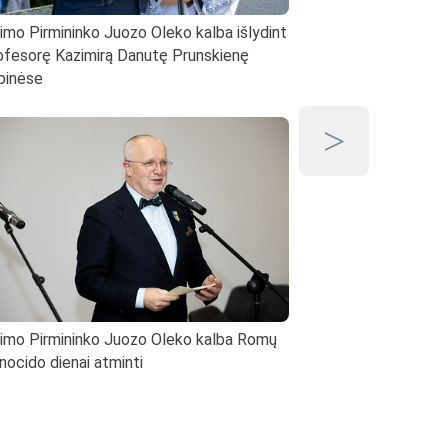
imo Pirmininko Juozo Oleko kalba išlydint
Seimo Pirmininko Juoz
ofesorę Kazimirą Danutę Prunskienę
Lietuvos politinių kalini
pinėse
sąskrydyje Ariogaloje „
imo Pirmininko Juozo Oleko kalba Romų
Seimo Pirmininkas Juoz
nocido dienai atminti
su Vaiko teisių apsaug