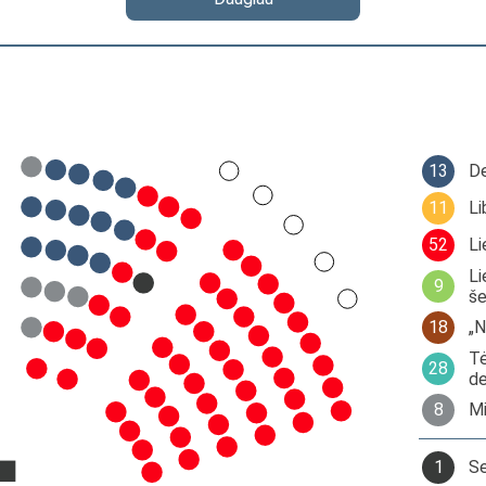
13
De
11
Li
52
Li
Li
9
še
18
„N
Tė
28
de
8
Mi
1
Se