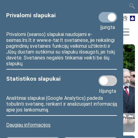
TAIS
TAR
LT
I
EN
Privalomi slapukai
Įjungta
Privalomi (seanso) slapukai naudojami e-
seimas.lrs.lt ir www.e-tar.lt svetainėse, jie reikalingi
pagrindinių svetainės funkcijų veikimui užtikrinti ir
Jūsų duotam sutikimui su slapuku išsaugoti, jei tokį
davėte. Svetainės negalės tinkamai veikti be šių
slapukų.
Statistikos slapukai
Išjungta
Analitiniai slapukai (Google Analytics) padeda
tobulinti svetainę, renkant ir analizuojant informaciją
apie jos lankomumą.
Seimo Pirmininkas dalyvauja Kazimiros Danutės Prunskienės
laidotuvėse
2026-08-06
Daugiau informacijos
Fotogr. Lina Žižliauskaitė