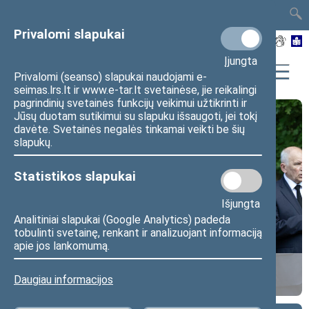
TAIS
TAR
LT
I
EN
Privalomi slapukai
Įjungta
Privalomi (seanso) slapukai naudojami e-
seimas.lrs.lt ir www.e-tar.lt svetainėse, jie reikalingi
pagrindinių svetainės funkcijų veikimui užtikrinti ir
Jūsų duotam sutikimui su slapuku išsaugoti, jei tokį
davėte. Svetainės negalės tinkamai veikti be šių
slapukų.
Statistikos slapukai
Išjungta
Analitiniai slapukai (Google Analytics) padeda
tobulinti svetainę, renkant ir analizuojant informaciją
apie jos lankomumą.
Seimo Pirmininkas dalyvauja Kazimiros Danutės Prunskienės
laidotuvėse
2026-08-06
Daugiau informacijos
Fotogr. Lina Žižliauskaitė