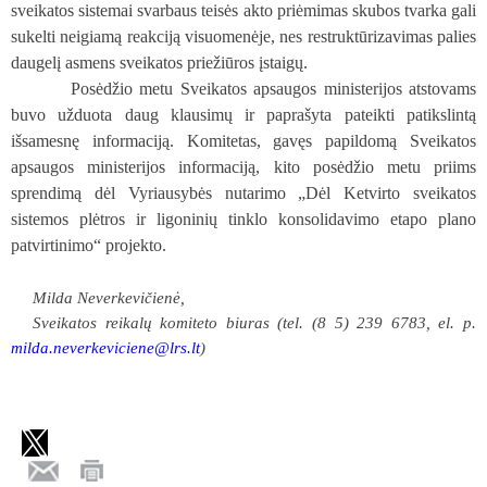
sveikatos sistemai svarbaus teisės akto priėmimas skubos tvarka gali
sukelti neigiamą reakciją visuomenėje, nes restruktūrizavimas palies
daugelį asmens sveikatos priežiūros įstaigų.
Posėdžio metu Sveikatos apsaugos ministerijos atstovams
buvo užduota daug klausimų ir paprašyta pateikti patikslintą
išsamesnę informaciją. Komitetas, gavęs papildomą Sveikatos
apsaugos ministerijos informaciją, kito posėdžio metu priims
sprendimą dėl Vyriausybės nutarimo „Dėl Ketvirto sveikatos
sistemos plėtros ir ligoninių tinklo konsolidavimo etapo plano
patvirtinimo“ projekto.
Milda Neverkevičienė,
Sveikatos reikalų komiteto biuras (tel. (8 5) 239 6783, el. p.
milda.neverkeviciene@lrs.lt
)