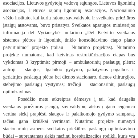
asociacijos, Lietuvos gydytojų vadovų sąjungos, Lietuvos ligoninių
asociacijos, Lietuvos rajonų ligoninių asociacijos, Nacionalinio
vėžio instituto, kai kurių rajonų savivaldybių ir sveikatos priežiūros
įstaigų atstovams, buvo pristatyta Sveikatos apsaugos ministerijos
informacija dėl Vyriausybės nutarimo „Dėl Ketvirto sveikatos
sistemos plėtros ir ligoninių tinklo konsolidavimo etapo plano
patvirtinimo“ projekto (toliau – Nutarimo projektas). Nutarimo
projekte numatoma, kad ketvirtas restruktūrizacijos etapas bus
vykdomas 3 kryptimis: pirmoji – ambulatorinių paslaugų plėtra;
antroji – slaugos, ilgalaikio gydymo, paliatyvios pagalbos ir
geriatrijos paslaugų plėtra bei dienos stacionaro, dienos chirurgijos,
stebėjimo paslaugų vystymas; trečioji – stacionarinių paslaugų
optimizavimas.
Posėdžio metu atkreiptas dėmesys į tai, kad daugelis
sveikatos priežiūros įstaigų, savivaldybių atstovų gana teigiamai
vertina siekį praplėsti slaugos ir palaikomojo gydymo sampratą,
tačiau gana kritiškai vertinami Nutarimo projekte numatyti
stacionarinių asmens sveikatos priežiūros paslaugų optimizavimo
būdai – suprantamas siekis mažinti hospitalizacijos rodiklį, kuris yra