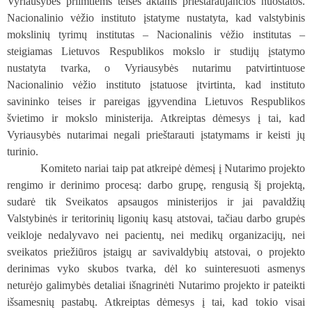
Vyriausybės priimtiems teisės aktams prieštaraujančios nuostatos.
Nacionalinio vėžio instituto įstatyme nustatyta, kad valstybinis
mokslinių tyrimų institutas – Nacionalinis vėžio institutas –
steigiamas Lietuvos Respublikos mokslo ir studijų įstatymo
nustatyta tvarka, o Vyriausybės nutarimu patvirtintuose
Nacionalinio vėžio instituto įstatuose įtvirtinta, kad instituto
savininko teises ir pareigas įgyvendina Lietuvos Respublikos
švietimo ir mokslo ministerija. Atkreiptas dėmesys į tai, kad
Vyriausybės nutarimai negali prieštarauti įstatymams ir keisti jų
turinio.
Komiteto nariai taip pat atkreipė dėmesį į Nutarimo projekto
rengimo ir derinimo procesą: darbo grupę, rengusią šį projektą,
sudarė tik Sveikatos apsaugos ministerijos ir jai pavaldžių
Valstybinės ir teritorinių ligonių kasų atstovai, tačiau darbo grupės
veikloje nedalyvavo nei pacientų, nei medikų organizacijų, nei
sveikatos priežiūros įstaigų ar savivaldybių atstovai, o projekto
derinimas vyko skubos tvarka, dėl ko suinteresuoti asmenys
neturėjo galimybės detaliai išnagrinėti Nutarimo projekto ir pateikti
išsamesnių pastabų. Atkreiptas dėmesys į tai, kad tokio visai