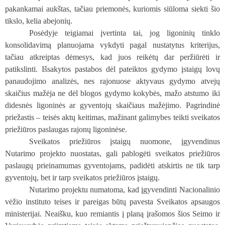
pakankamai aukštas, tačiau priemonės, kuriomis siūloma siekti šio
tikslo, kelia abejonių.
Posėdyje teigiamai įvertinta tai, jog ligoninių tinklo
konsolidavimą planuojama vykdyti pagal nustatytus kriterijus,
tačiau atkreiptas dėmesys, kad juos reikėtų dar peržiūrėti ir
patikslinti. Išsakytos pastabos dėl pateiktos gydymo įstaigų lovų
panaudojimo analizės, nes rajonuose aktyvaus gydymo atvejų
skaičius mažėja ne dėl blogos gydymo kokybės, mažo atstumo iki
didesnės ligoninės ar gyventojų skaičiaus mažėjimo. Pagrindinė
priežastis – teisės aktų keitimas, mažinant galimybes teikti sveikatos
priežiūros paslaugas rajonų ligoninėse.
Sveikatos priežiūros įstaigų nuomone, įgyvendinus
Nutarimo projekto nuostatas, gali pablogėti sveikatos priežiūros
paslaugų prieinamumas gyventojams, padidėti atskirtis ne tik tarp
gyventojų, bet ir tarp sveikatos priežiūros įstaigų.
Nutarimo projektu numatoma, kad įgyvendinti Nacionalinio
vėžio instituto teises ir pareigas būtų pavesta Sveikatos apsaugos
ministerijai. Neaišku, kuo remiantis į planą įrašomos šios Seimo ir