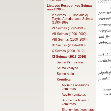
(padalin
Lietuvos Respublikos Seimas
nuo 1990 m.
pareiškė
V Seimas – Aukščiausioji
Taryba-Atkuriamasis Seimas
teikian
(1990–1992)
atramos
VI Seimas (1992–1996)
neįvykdž
VII Seimas (1996–2000)
kad jie
VIII Seimas (2000–2004)
sudarant
IX Seimas (2004–2008)
X Seimas (2008–2012)
turi da
XI Seimas (2012–2016)
medicin
Seimo Pirmininkas
Seimo valdyba
įsigali
Seimo nariai
įtraukti
Komitetai
Aplinkos apsaugos
komitetas
Simo
Sveik
Audito komitetas
Biudžeto ir finansų
komitetas
Ekonomikos komitetas