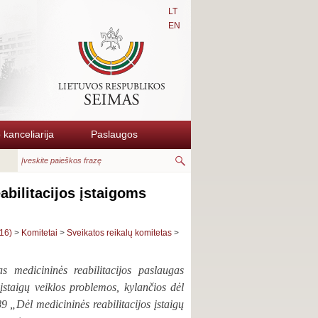
LT
EN
kanceliarija
Paslaugos
abilitacijos įstaigoms
16)
>
Komitetai
>
Sveikatos reikalų komitetas
>
s medicininės reabilitacijos paslaugas
 įstaigų veiklos problemos, kylančios dėl
9 „Dėl medicininės reabilitacijos įstaigų