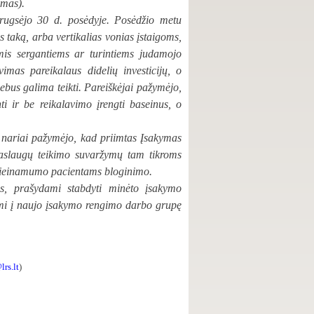
ymas).
 rugsėjo 30 d. posėdyje. Posėdžio metu
s taką, arba vertikalias vonias įstaigoms,
omis sergantiems ar turintiems judamojo
mas pareikalaus didelių investicijų, o
ebus galima teikti. Pareiškėjai pažymėjo,
i ir be reikalavimo įrengti baseinus, o
 nariai pažymėjo, kad priimtas Įsakymas
 paslaugų teikimo suvaržymų tam tikroms
 prieinamumo pacientams bloginimo.
vus, prašydami stabdyti minėto įsakymo
dami į naujo įsakymo rengimo darbo grupę
lrs.lt
)