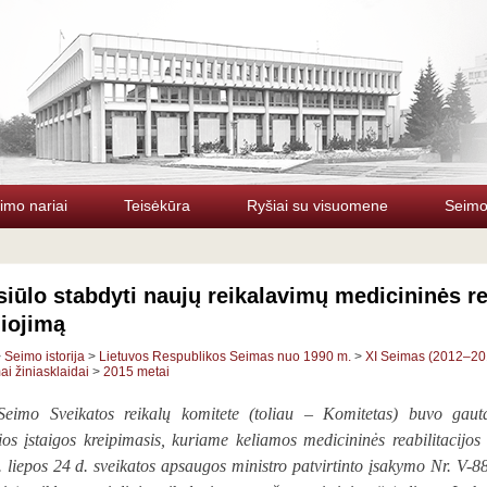
imo nariai
Teisėkūra
Ryšiai su visuomene
Seimo 
iūlo stabdyti naujų reikalavimų medicininės re
liojimą
>
Seimo istorija
>
Lietuvos Respublikos Seimas nuo 1990 m.
>
XI Seimas (2012–20
i žiniasklaidai
>
2015 metai
Seimo Sveikatos reikalų komitete (toliau – Komitetas) buvo gauta
čios įstaigos kreipimasis, kuriame keliamos medicininės reabilitacijos
 liepos 24 d. sveikatos apsaugos ministro patvirtinto įsakymo Nr. V-88