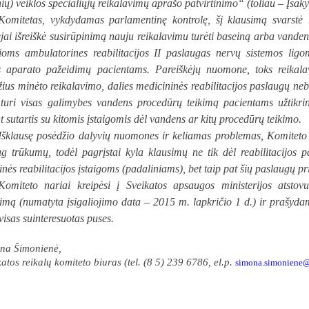
ių) veiklos specialiųjų reikalavimų aprašo patvirtinimo“ (toliau – Įsak
Komitetas, vykdydamas parlamentinę kontrolę, šį klausimą svarstė
jai išreiškė susirūpinimą nauju reikalavimu turėti baseiną arba vanden
čioms ambulatorines reabilitacijos II paslaugas nervų sistemos lig
 aparato pažeidimų pacientams. Pareiškėjų nuomone, toks reikalavi
ius minėto reikalavimo, dalies medicininės reabilitacijos paslaugų neb
 turi visas galimybes vandens procedūrų teikimą pacientams užtikrint
 sutartis su kitomis įstaigomis dėl vandens ar kitų procedūrų teikimo.
Išklausę posėdžio dalyvių nuomones ir keliamas problemas, Komiteto
ug trūkumų, todėl pagrįstai kyla klausimų ne tik dėl reabilitacijos
inės reabilitacijos įstaigoms (padaliniams), bet taip pat šių paslaugų
Komiteto nariai kreipėsi į Sveikatos apsaugos ministerijos atsto
ojimą (numatyta įsigaliojimo data – 2015 m. lapkričio 1 d.) ir prašy
 visas suinteresuotas puses.
na Šimonienė,
atos reikalų komiteto biuras (tel. (8 5) 239 6786, el.p.
simona.simoniene
@