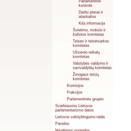
Parlamentinė
kontrolė
Darbo planai ir
ataskaitos
Kita informacija
Švietimo, mokslo ir
kultūros komitetas
Teisės ir teisėtvarkos
komitetas
Užsienio reikalų
komitetas
Valstybės valdymo ir
savivaldybių komitetas
Žmogaus teisių
komitetas
Komisijos
Frakcijos
Parlamentinės grupės
Svarbiausios Lietuvos
parlamentarizmo datos
Lietuvos valstybingumo raida
Parodos
Naudingos nuorodos