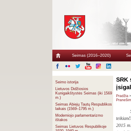
Seimas (2016–2020)
Se
SRK s
Seimo istorija
įsiga
Lietuvos Didžiosios
Kunigaikštystės Seimas (iki 1569
Pradžia
m.)
Pranešima
Seimas Abiejų Tautų Respublikos
laikais (1569–1795 m.)
Moderniojo parlamentarizmo
teikian
ištakos
2015 m.
Seimas Lietuvos Respublikoje
1920–1940 m.