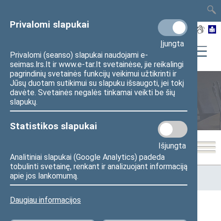
TAIS
TAR
LT
I
EN
Privalomi slapukai
Įjungta
Privalomi (seanso) slapukai naudojami e-
seimas.lrs.lt ir www.e-tar.lt svetainėse, jie reikalingi
pagrindinių svetainės funkcijų veikimui užtikrinti ir
Jūsų duotam sutikimui su slapuku išsaugoti, jei tokį
davėte. Svetainės negalės tinkamai veikti be šių
Seimo posėdžiai
slapukų.
Statistikos slapukai
Išjungta
Analitiniai slapukai (Google Analytics) padeda
tobulinti svetainę, renkant ir analizuojant informaciją
Pradžia
>
Seimo posėdžiai
>
Kadencijos
>
2012–2016 metų
apie jos lankomumą.
kadencija
>
8 eilinė
>
2016-06-14
>
Vakarinis posėdis
Daugiau informacijos
Balsavimo rezultatai (2016-06-14,