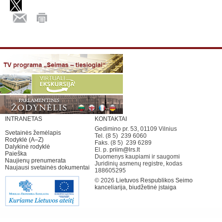
INTRANETAS
KONTAKTAI
Gedimino pr. 53, 01109 Vilnius
Svetainės žemėlapis
Tel. (8 5) 239 6060
Rodyklė (A–Z)
Faks. (8 5) 239 6289
Dalykinė rodyklė
El. p.
priim@lrs.lt
Paieška
Duomenys kaupiami ir saugomi
Naujienų prenumerata
Juridinių asmenų registre, kodas
Naujausi svetainės dokumentai
188605295
© 2026
Lietuvos Respublikos Seimo
kanceliarija, biudžetinė įstaiga