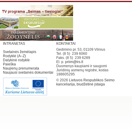
INTRANETAS
KONTAKTAI
Gedimino pr. 53, 01109 Vilnius
Svetainės žemėlapis
Tel. (8 5) 239 6060
Rodyklė (A–Z)
Faks. (8 5) 239 6289
Dalykinė rodyklė
El. p.
priim@lrs.lt
Paieška
Duomenys kaupiami ir saugomi
Naujienų prenumerata
Juridinių asmenų registre, kodas
Naujausi svetainės dokumentai
188605295
© 2026
Lietuvos Respublikos Seimo
kanceliarija, biudžetinė įstaiga