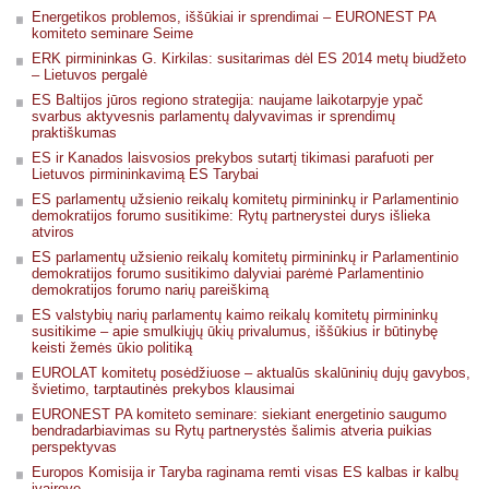
Energetikos problemos, iššūkiai ir sprendimai – EURONEST PA
komiteto seminare Seime
ERK pirmininkas G. Kirkilas: susitarimas dėl ES 2014 metų biudžeto
– Lietuvos pergalė
ES Baltijos jūros regiono strategija: naujame laikotarpyje ypač
svarbus aktyvesnis parlamentų dalyvavimas ir sprendimų
praktiškumas
ES ir Kanados laisvosios prekybos sutartį tikimasi parafuoti per
Lietuvos pirmininkavimą ES Tarybai
ES parlamentų užsienio reikalų komitetų pirmininkų ir Parlamentinio
demokratijos forumo susitikime: Rytų partnerystei durys išlieka
atviros
ES parlamentų užsienio reikalų komitetų pirmininkų ir Parlamentinio
demokratijos forumo susitikimo dalyviai parėmė Parlamentinio
demokratijos forumo narių pareiškimą
ES valstybių narių parlamentų kaimo reikalų komitetų pirmininkų
susitikime – apie smulkiųjų ūkių privalumus, iššūkius ir būtinybę
keisti žemės ūkio politiką
EUROLAT komitetų posėdžiuose – aktualūs skalūninių dujų gavybos,
švietimo, tarptautinės prekybos klausimai
EURONEST PA komiteto seminare: siekiant energetinio saugumo
bendradarbiavimas su Rytų partnerystės šalimis atveria puikias
perspektyvas
Europos Komisija ir Taryba raginama remti visas ES kalbas ir kalbų
įvairovę