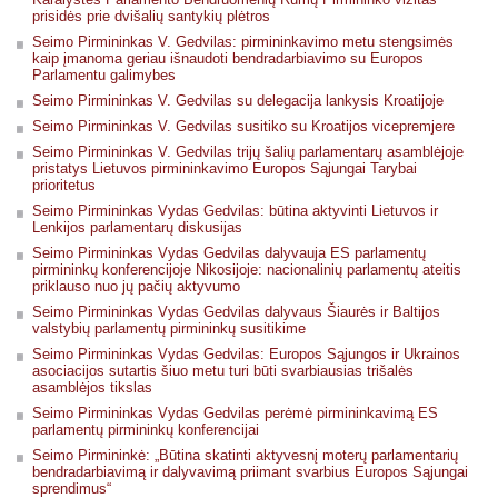
prisidės prie dvišalių santykių plėtros
Seimo Pirmininkas V. Gedvilas: pirmininkavimo metu stengsimės
kaip įmanoma geriau išnaudoti bendradarbiavimo su Europos
Parlamentu galimybes
Seimo Pirmininkas V. Gedvilas su delegacija lankysis Kroatijoje
Seimo Pirmininkas V. Gedvilas susitiko su Kroatijos vicepremjere
Seimo Pirmininkas V. Gedvilas trijų šalių parlamentarų asamblėjoje
pristatys Lietuvos pirmininkavimo Europos Sąjungai Tarybai
prioritetus
Seimo Pirmininkas Vydas Gedvilas: būtina aktyvinti Lietuvos ir
Lenkijos parlamentarų diskusijas
Seimo Pirmininkas Vydas Gedvilas dalyvauja ES parlamentų
pirmininkų konferencijoje Nikosijoje: nacionalinių parlamentų ateitis
priklauso nuo jų pačių aktyvumo
Seimo Pirmininkas Vydas Gedvilas dalyvaus Šiaurės ir Baltijos
valstybių parlamentų pirmininkų susitikime
Seimo Pirmininkas Vydas Gedvilas: Europos Sąjungos ir Ukrainos
asociacijos sutartis šiuo metu turi būti svarbiausias trišalės
asamblėjos tikslas
Seimo Pirmininkas Vydas Gedvilas perėmė pirmininkavimą ES
parlamentų pirmininkų konferencijai
Seimo Pirmininkė: „Būtina skatinti aktyvesnį moterų parlamentarių
bendradarbiavimą ir dalyvavimą priimant svarbius Europos Sąjungai
sprendimus“