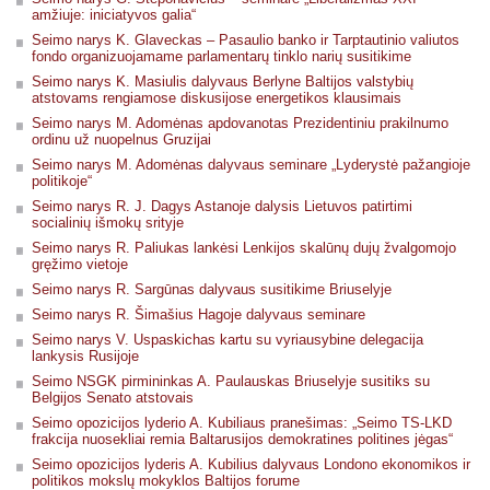
amžiuje: iniciatyvos galia“
Seimo narys K. Glaveckas – Pasaulio banko ir Tarptautinio valiutos
fondo organizuojamame parlamentarų tinklo narių susitikime
Seimo narys K. Masiulis dalyvaus Berlyne Baltijos valstybių
atstovams rengiamose diskusijose energetikos klausimais
Seimo narys M. Adomėnas apdovanotas Prezidentiniu prakilnumo
ordinu už nuopelnus Gruzijai
Seimo narys M. Adomėnas dalyvaus seminare „Lyderystė pažangioje
politikoje“
Seimo narys R. J. Dagys Astanoje dalysis Lietuvos patirtimi
socialinių išmokų srityje
Seimo narys R. Paliukas lankėsi Lenkijos skalūnų dujų žvalgomojo
gręžimo vietoje
Seimo narys R. Sargūnas dalyvaus susitikime Briuselyje
Seimo narys R. Šimašius Hagoje dalyvaus seminare
Seimo narys V. Uspaskichas kartu su vyriausybine delegacija
lankysis Rusijoje
Seimo NSGK pirmininkas A. Paulauskas Briuselyje susitiks su
Belgijos Senato atstovais
Seimo opozicijos lyderio A. Kubiliaus pranešimas: „Seimo TS-LKD
frakcija nuosekliai remia Baltarusijos demokratines politines jėgas“
Seimo opozicijos lyderis A. Kubilius dalyvaus Londono ekonomikos ir
politikos mokslų mokyklos Baltijos forume