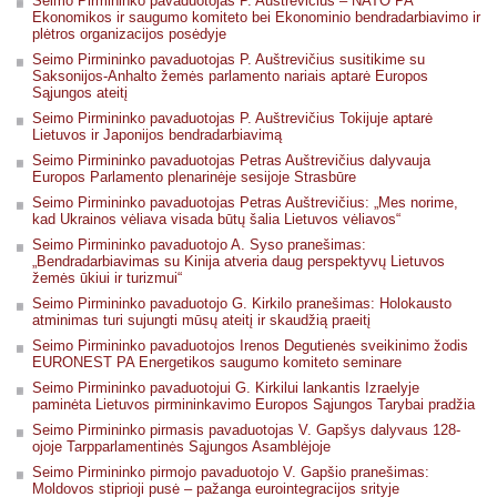
Seimo Pirmininko pavaduotojas P. Auštrevičius – NATO PA
Ekonomikos ir saugumo komiteto bei Ekonominio bendradarbiavimo ir
plėtros organizacijos posėdyje
Seimo Pirmininko pavaduotojas P. Auštrevičius susitikime su
Saksonijos-Anhalto žemės parlamento nariais aptarė Europos
Sąjungos ateitį
Seimo Pirmininko pavaduotojas P. Auštrevičius Tokijuje aptarė
Lietuvos ir Japonijos bendradarbiavimą
Seimo Pirmininko pavaduotojas Petras Auštrevičius dalyvauja
Europos Parlamento plenarinėje sesijoje Strasbūre
Seimo Pirmininko pavaduotojas Petras Auštrevičius: „Mes norime,
kad Ukrainos vėliava visada būtų šalia Lietuvos vėliavos“
Seimo Pirmininko pavaduotojo A. Syso pranešimas:
„Bendradarbiavimas su Kinija atveria daug perspektyvų Lietuvos
žemės ūkiui ir turizmui“
Seimo Pirmininko pavaduotojo G. Kirkilo pranešimas: Holokausto
atminimas turi sujungti mūsų ateitį ir skaudžią praeitį
Seimo Pirmininko pavaduotojos Irenos Degutienės sveikinimo žodis
EURONEST PA Energetikos saugumo komiteto seminare
Seimo Pirmininko pavaduotojui G. Kirkilui lankantis Izraelyje
paminėta Lietuvos pirmininkavimo Europos Sąjungos Tarybai pradžia
Seimo Pirmininko pirmasis pavaduotojas V. Gapšys dalyvaus 128-
ojoje Tarpparlamentinės Sąjungos Asamblėjoje
Seimo Pirmininko pirmojo pavaduotojo V. Gapšio pranešimas:
Moldovos stiprioji pusė – pažanga eurointegracijos srityje