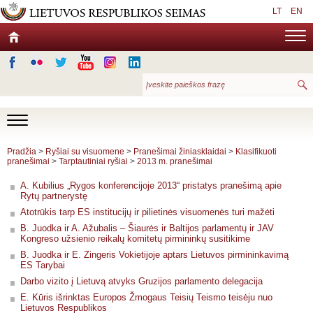
LT
EN
Pradžia
>
Ryšiai su visuomene
>
Pranešimai žiniasklaidai
>
Klasifikuoti
pranešimai
>
Tarptautiniai ryšiai
>
2013 m. pranešimai
A. Kubilius „Rygos konferencijoje 2013“ pristatys pranešimą apie
Rytų partnerystę
Atotrūkis tarp ES institucijų ir pilietinės visuomenės turi mažėti
B. Juodka ir A. Ažubalis – Šiaurės ir Baltijos parlamentų ir JAV
Kongreso užsienio reikalų komitetų pirmininkų susitikime
B. Juodka ir E. Zingeris Vokietijoje aptars Lietuvos pirmininkavimą
ES Tarybai
Darbo vizito į Lietuvą atvyks Gruzijos parlamento delegacija
E. Kūris išrinktas Europos Žmogaus Teisių Teismo teisėju nuo
Lietuvos Respublikos