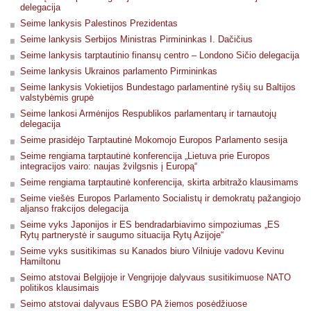
delegacija
Seime lankysis Palestinos Prezidentas
Seime lankysis Serbijos Ministras Pirmininkas I. Dačičius
Seime lankysis tarptautinio finansų centro – Londono Sičio delegacija
Seime lankysis Ukrainos parlamento Pirmininkas
Seime lankysis Vokietijos Bundestago parlamentinė ryšių su Baltijos
valstybėmis grupė
Seime lankosi Armėnijos Respublikos parlamentarų ir tarnautojų
delegacija
Seime prasidėjo Tarptautinė Mokomojo Europos Parlamento sesija
Seime rengiama tarptautinė konferencija „Lietuva prie Europos
integracijos vairo: naujas žvilgsnis į Europą“
Seime rengiama tarptautinė konferencija, skirta arbitražo klausimams
Seime viešės Europos Parlamento Socialistų ir demokratų pažangiojo
aljanso frakcijos delegacija
Seime vyks Japonijos ir ES bendradarbiavimo simpoziumas „ES
Rytų partnerystė ir saugumo situacija Rytų Azijoje“
Seime vyks susitikimas su Kanados biuro Vilniuje vadovu Kevinu
Hamiltonu
Seimo atstovai Belgijoje ir Vengrijoje dalyvaus susitikimuose NATO
politikos klausimais
Seimo atstovai dalyvaus ESBO PA žiemos posėdžiuose