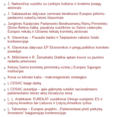
J. Narkevičius susitiks su Lenkijos kultūros ir švietimo įstaigų
atstovais
J. Sabatauskas dalyvaus seminare bendrosios Europos pirkimo–
pardavimo sutarčių teisės klausimais
Jungtinės Karalystės Parlamento Bendruomenių Rūmų Pirmininko
Džono Berkou kalba, pasakyta susitikime su Seimo vadovybe,
Europos reikalų ir Užsienio reikalų komitetų atstovais
K. Glaveckas – Pasaulio banko ir Tarptautinio valiutos fondo
konferencijoje
K. Glaveckas dalyvaus EP Ekonomikos ir pinigų politikos komiteto
posėdyje
K. Miškinienė ir R. Žemaitaitis Dubline aptars kovos su jaunimo
nedarbu priemones
Keturių Seimo komitetų pirmininkų vizitas į Europos Sąjungos
institucijas
Kovai su klimato kaita – makroregioninės strategijos
L COSAC baigė darbą
L COSAC posėdyje – apie galimybę suteikti nacionaliniams
parlamentams teisės aktų iniciatyvos teisę
L. L. Andrikienė: EUROLAT susitikimai Vilniuje sustiprins ES ir
Lotynų Amerikos bei Lietuvos ir Lotynų Amerikos ryšius
L. Talmontas – Europos projekto ,,Parlamentarai prieš prekybą
žmonėmis“ baigiamojoje konferencijoje