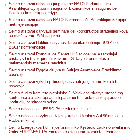
Seimo atstovai dalyvaus jungtiniame NATO Parlamentinės
Asamblėjos Gynybos ir saugumo, Ekonomikos ir saugumo bei
Politikos komitetų posėdyje
Seimo atstovai dalyvaus NATO Parlamentinės Asamblėjos 59-ojoje
metinėje sesijoje
Seimo atstovai dalyvaus seminare dėl koordinuotos strategijos kovai
su sukčiavimu PVM pagerinti
Seimo atstovai Dubline dalyvaus Tarpparlamentinėje BUSP bei
BSGP konferencijoje
Seimo atstovai Prancūzijos Senatui ir Nacionalinei Asamblėjai
pristatys Lietuvos pirmininkavimo ES Tarybai prioritetus ir
parlamentinio matmens renginius
Seimo atstovai Rygoje dalyvaus Baltijos Asamblėjos Prezidiumo
posėdyje
Seimo atstovai vyksta į Briuselį dalyvauti jungtiniame komitetų
posėdyje
Seimo Audito komiteto pirmininkė J. Vaickienė skaitys pranešimą
konferencijoje, skirtoje aptarti parlamentų ir aukščiausiųjų audito
institucijų bendradarbiavimą
Seimo delegacija – ESBO PA metinėje sesijoje
Seimo delegacija vyksta į Kijevą stebėti Ukrainos Aukščiausiosios
Rados rinkimų
Seimo Energetikos komisijos pirmininko Kęstučio Daukšio sveikinimo
žodis EURONEST PA Energetikos saugumo komiteto seminare