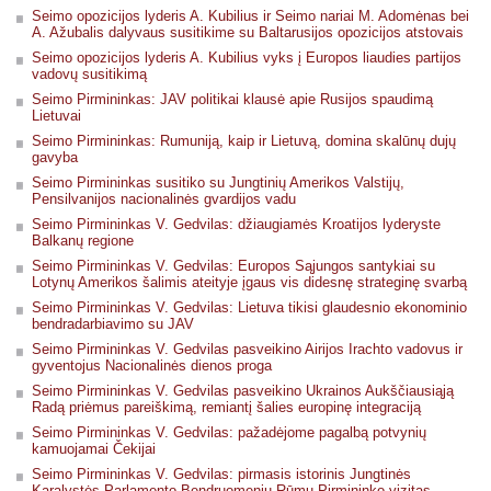
Seimo opozicijos lyderis A. Kubilius ir Seimo nariai M. Adomėnas bei
A. Ažubalis dalyvaus susitikime su Baltarusijos opozicijos atstovais
Seimo opozicijos lyderis A. Kubilius vyks į Europos liaudies partijos
vadovų susitikimą
Seimo Pirmininkas: JAV politikai klausė apie Rusijos spaudimą
Lietuvai
Seimo Pirmininkas: Rumuniją, kaip ir Lietuvą, domina skalūnų dujų
gavyba
Seimo Pirmininkas susitiko su Jungtinių Amerikos Valstijų,
Pensilvanijos nacionalinės gvardijos vadu
Seimo Pirmininkas V. Gedvilas: džiaugiamės Kroatijos lyderyste
Balkanų regione
Seimo Pirmininkas V. Gedvilas: Europos Sąjungos santykiai su
Lotynų Amerikos šalimis ateityje įgaus vis didesnę strateginę svarbą
Seimo Pirmininkas V. Gedvilas: Lietuva tikisi glaudesnio ekonominio
bendradarbiavimo su JAV
Seimo Pirmininkas V. Gedvilas pasveikino Airijos Irachto vadovus ir
gyventojus Nacionalinės dienos proga
Seimo Pirmininkas V. Gedvilas pasveikino Ukrainos Aukščiausiąją
Radą priėmus pareiškimą, remiantį šalies europinę integraciją
Seimo Pirmininkas V. Gedvilas: pažadėjome pagalbą potvynių
kamuojamai Čekijai
Seimo Pirmininkas V. Gedvilas: pirmasis istorinis Jungtinės
Karalystės Parlamento Bendruomenių Rūmų Pirmininko vizitas