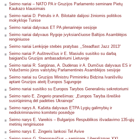
Seimo nariai – NATO PA ir Gruzijos Parlamento seminare Pietų
Kaukazo klausimais
Seimo nariai D. Petrulis ir A. Bilotaitė dalijosi žiniomis politikos
mokykloje Tunise
Seimo nariai dalyvaus ET PA plenarinėje sesijoje
Seimo nariai dalyvaus Rygoje įvyksiančiuose Baltijos Asamblėjos
renginiuose
Seimo nariai Lenkijoje stebės pratybas ,,Steadfast Jazz 2013“
Seimo nariai P. Auštrevičius ir E. Masiulis susitiko su darbą
baigiančiu Gruzijos ambasadoriumi Lietuvoje
Seimo nariai R. Sargūnas, A. Dudėnas ir A. Dumčius dalyvaus ES ir
Viduržemio jūros valstybių Parlamentinės Asamblėjos sesijoje
Seimo nariai su Gruzijos Ministru Pirmininku Bidzina Ivanišviliu
aptarė Gruzijos ateitį Europos Sąjungoje
Seimo nariai susitiko su Europos Tarybos Generaliniu sekretoriumi
Seimo nario E. Zingerio pranešimas: „Europos Taryba išreiškė
susirūpinimą dėl padėties Ukrainoje“
Seimo narys A. Kašėta dalyvaus ETPA Lygių galimybių ir
nediskriminavimo komiteto posėdyje
Seimo narys E. Vareikis – Bulgarijos Respublikos išvadavimo 135-ųjų
metinių renginiuose
Seimo narys E. Zingeris lankosi Tel Avive
Seimo narys G. Steponavičius – seminare „Liberalizmas XXI