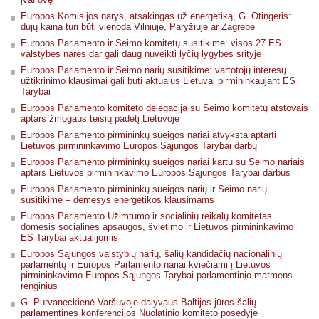
Europos Komisijos narys, atsakingas už energetiką, G. Otingeris:
dujų kaina turi būti vienoda Vilniuje, Paryžiuje ar Zagrebe
Europos Parlamento ir Seimo komitetų susitikime: visos 27 ES
valstybės narės dar gali daug nuveikti lyčių lygybės srityje
Europos Parlamento ir Seimo narių susitikime: vartotojų interesų
užtikrinimo klausimai gali būti aktualūs Lietuvai pirmininkaujant ES
Tarybai
Europos Parlamento komiteto delegacija su Seimo komitetų atstovais
aptars žmogaus teisių padėtį Lietuvoje
Europos Parlamento pirmininkų sueigos nariai atvyksta aptarti
Lietuvos pirmininkavimo Europos Sąjungos Tarybai darbų
Europos Parlamento pirmininkų sueigos nariai kartu su Seimo nariais
aptars Lietuvos pirmininkavimo Europos Sąjungos Tarybai darbus
Europos Parlamento pirmininkų sueigos narių ir Seimo narių
susitikime – dėmesys energetikos klausimams
Europos Parlamento Užimtumo ir socialinių reikalų komitetas
domėsis socialinės apsaugos, švietimo ir Lietuvos pirmininkavimo
ES Tarybai aktualijomis
Europos Sąjungos valstybių narių, šalių kandidačių nacionalinių
parlamentų ir Europos Parlamento nariai kviečiami į Lietuvos
pirmininkavimo Europos Sąjungos Tarybai parlamentinio matmens
renginius
G. Purvaneckienė Varšuvoje dalyvaus Baltijos jūros šalių
parlamentinės konferencijos Nuolatinio komiteto posėdyje