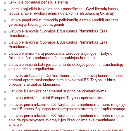
Lenkijoje domėtasi pensijų sistema
Liberalų sąjūdžio frakcijos narių pranešimas: „Gyvi liberalų lyderių
įspūdžiai apie revoliucinėmis nuotaikomis alsuojančią Ukrainą“
Lietuva pagal anksti mokyklą paliekančių asmenų rodiklį yra tarp
geresniųjų, tačiau jį būtina gerinti
Lietuvoje lankysis Suomijos Eduskuntos Pirmininkas Eras
Heineluoma
Lietuvoje lankysis Suomijos Eduskuntos Pirmininkas Eras
Heineluoma
Lietuvoje pirmą kartą posėdžiaus Europos Sąjungos ir Lotynų
Amerikos šalių parlamentinės asamblėjos komitetai
Lietuvoje viešinti Latvijos parlamento delegacija domisi transliuotojų
veiklos teisiniu reguliavimu
Lietuvos ambasadoje Dubline Seimo nariai ir lietuvių bendruomenės
atstovai aptarė pasirengimo pirmininkavimui ES Tarybai ir kitus
piliečiams aktualius klausimus
Lietuvos ir Lenkijos parlamentai stiprina bendradarbiavimą
Lietuvos miestams skirti Europos Tarybos apdovanojimai
Lietuvos pirmininkavimo ES Tarybai parlamentinio matmens renginyje
– apie Europos Sąjungos makroregionines strategijas ir aplinkosaugą
Lietuvos pirmininkavimo ES Tarybai parlamentinio matmens renginys:
apie daugiakalbystės svarbą ir jos išsaugojimą skaitmeniniame
amžiuje