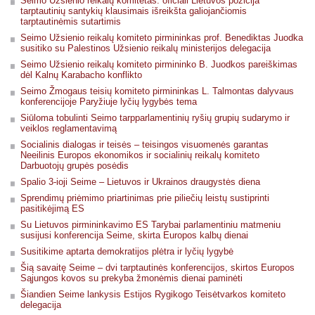
Seimo Užsienio reikalų komitetas: oficiali Lietuvos pozicija
tarptautinių santykių klausimais išreikšta galiojančiomis
tarptautinėmis sutartimis
Seimo Užsienio reikalų komiteto pirmininkas prof. Benediktas Juodka
susitiko su Palestinos Užsienio reikalų ministerijos delegacija
Seimo Užsienio reikalų komiteto pirmininko B. Juodkos pareiškimas
dėl Kalnų Karabacho konflikto
Seimo Žmogaus teisių komiteto pirmininkas L. Talmontas dalyvaus
konferencijoje Paryžiuje lyčių lygybės tema
Siūloma tobulinti Seimo tarpparlamentinių ryšių grupių sudarymo ir
veiklos reglamentavimą
Socialinis dialogas ir teisės – teisingos visuomenės garantas
Neeilinis Europos ekonomikos ir socialinių reikalų komiteto
Darbuotojų grupės posėdis
Spalio 3-ioji Seime – Lietuvos ir Ukrainos draugystės diena
Sprendimų priėmimo priartinimas prie piliečių leistų sustiprinti
pasitikėjimą ES
Su Lietuvos pirmininkavimo ES Tarybai parlamentiniu matmeniu
susijusi konferencija Seime, skirta Europos kalbų dienai
Susitikime aptarta demokratijos plėtra ir lyčių lygybė
Šią savaitę Seime – dvi tarptautinės konferencijos, skirtos Europos
Sąjungos kovos su prekyba žmonėmis dienai paminėti
Šiandien Seime lankysis Estijos Rygikogo Teisėtvarkos komiteto
delegacija