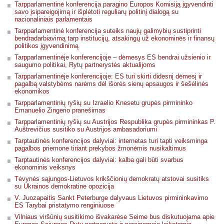
Tarpparlamentinė konferencija paragino Europos Komisiją įgyvendinti
savo įsipareigojimą ir išplėtoti reguliarų politinį dialogą su
nacionaliniais parlamentais
Tarpparlamentinė konferencija suteiks naujų galimybių sustiprinti
bendradarbiavimą tarp institucijų, atsakingų už ekonominės ir finansų
politikos įgyvendinimą
Tarpparlamentinėje konferencijoje – dėmesys ES bendrai užsienio ir
saugumo politikai, Rytų partnerystės aktualijoms
Tarpparlamentinėje konferencijoje: ES turi skirti didesnį dėmesį ir
pagalbą valstybėms narėms dėl išorės sienų apsaugos ir šešėlinės
ekonomikos
Tarpparlamentinių ryšių su Izraelio Knesetu grupės pirmininko
Emanuelio Zingerio pranešimas
Tarpparlamentinių ryšių su Austrijos Respublika grupės pirmininkas P.
Auštrevičius susitiko su Austrijos ambasadoriumi
Tarptautinės konferencijos dalyviai: internetas turi tapti veiksminga
pagalbos priemone tiriant prekybos žmonėmis nusikaltimus
Tarptautinės konferencijos dalyviai: kalba gali būti svarbus
ekonominis veiksnys
Tėvynės sąjungos-Lietuvos krikščionių demokratų atstovai susitiks
su Ukrainos demokratine opozicija
V. Juozapaitis Sankt Peterburge dalyvaus Lietuvos pirmininkavimo
ES Tarybai pristatymo renginiuose
Vilniaus viršūnių susitikimo išvakarėse Seime bus diskutuojama apie