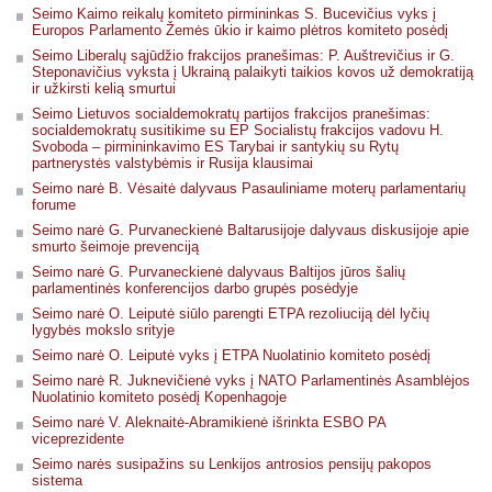
Seimo Kaimo reikalų komiteto pirmininkas S. Bucevičius vyks į
Europos Parlamento Žemės ūkio ir kaimo plėtros komiteto posėdį
Seimo Liberalų sąjūdžio frakcijos pranešimas: P. Auštrevičius ir G.
Steponavičius vyksta į Ukrainą palaikyti taikios kovos už demokratiją
ir užkirsti kelią smurtui
Seimo Lietuvos socialdemokratų partijos frakcijos pranešimas:
socialdemokratų susitikime su EP Socialistų frakcijos vadovu H.
Svoboda – pirmininkavimo ES Tarybai ir santykių su Rytų
partnerystės valstybėmis ir Rusija klausimai
Seimo narė B. Vėsaitė dalyvaus Pasauliniame moterų parlamentarių
forume
Seimo narė G. Purvaneckienė Baltarusijoje dalyvaus diskusijoje apie
smurto šeimoje prevenciją
Seimo narė G. Purvaneckienė dalyvaus Baltijos jūros šalių
parlamentinės konferencijos darbo grupės posėdyje
Seimo narė O. Leiputė siūlo parengti ETPA rezoliuciją dėl lyčių
lygybės mokslo srityje
Seimo narė O. Leiputė vyks į ETPA Nuolatinio komiteto posėdį
Seimo narė R. Juknevičienė vyks į NATO Parlamentinės Asamblėjos
Nuolatinio komiteto posėdį Kopenhagoje
Seimo narė V. Aleknaitė-Abramikienė išrinkta ESBO PA
viceprezidente
Seimo narės susipažins su Lenkijos antrosios pensijų pakopos
sistema