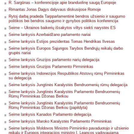
R. Sargūnas – konferencijoje apie branduolinę saugą Europoje
Rimantas Jonas Dagys dalyvaus diskusijose Romoje
Rytoj darbą pradeda Tarpparlamentinė bendros užsienio ir saugumo
politikos bei bendros saugumo ir gynybos politikos konferencija
Seime – Ukrainos baikerių išsakytos viltys siekti narystės ES
Seime lankysis Azerbaidžano parlamento nariai
Seime lankysis Estijos prezidentas Tomas Hendrikas Ilvesas
Seime lankysis Europos Sąjungos Tarybos Bendrųjų reikalų darbo
grupės nariai
Seime lankysis Gruzijos parlamento narių delegacija
Seime lankysis Gruzijos Parlamento Pirmininkas
Seime lankysis Indonezijos Respublikos Atstovų rūmų Pirmininkas
su delegacija
Seime lankysis Jungtinės Karalystės Bendruomenių rūmų delegacija
Seime lankysis Jungtinės Karalystės Parlamento Bendruomenių
Rūmų Pirmininkas Džonas Berkou
Seime lankysis Jungtinės Karalystės Parlamento Bendruomenių
Rūmų Pirmininkas Džonas Berkou (papildyta)
Seime lankysis Kanados Parlamento delegacija
Seime lankysis Maroko Karalystės Parlamento Pirmininkas
Seime lankysis Moldovos Ministro Pirmininko pavaduotojo ir užsienio
reikalų ir Europos integracijos ministro I. Leancos vadovaujama