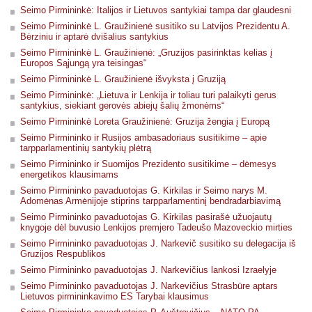
Seimo Pirmininkė: Italijos ir Lietuvos santykiai tampa dar glaudesni
Seimo Pirmininkė L. Graužinienė susitiko su Latvijos Prezidentu A.
Bėrziniu ir aptarė dvišalius santykius
Seimo Pirmininkė L. Graužinienė: „Gruzijos pasirinktas kelias į
Europos Sąjungą yra teisingas“
Seimo Pirmininkė L. Graužinienė išvyksta į Gruziją
Seimo Pirmininkė: „Lietuva ir Lenkija ir toliau turi palaikyti gerus
santykius, siekiant gerovės abiejų šalių žmonėms“
Seimo Pirmininkė Loreta Graužinienė: Gruzija žengia į Europą
Seimo Pirmininko ir Rusijos ambasadoriaus susitikime – apie
tarpparlamentinių santykių plėtrą
Seimo Pirmininko ir Suomijos Prezidento susitikime – dėmesys
energetikos klausimams
Seimo Pirmininko pavaduotojas G. Kirkilas ir Seimo narys M.
Adomėnas Armėnijoje stiprins tarpparlamentinį bendradarbiavimą
Seimo Pirmininko pavaduotojas G. Kirkilas pasirašė užuojautų
knygoje dėl buvusio Lenkijos premjero Tadeušo Mazoveckio mirties
Seimo Pirmininko pavaduotojas J. Narkevič susitiko su delegacija iš
Gruzijos Respublikos
Seimo Pirmininko pavaduotojas J. Narkevičius lankosi Izraelyje
Seimo Pirmininko pavaduotojas J. Narkevičius Strasbūre aptars
Lietuvos pirmininkavimo ES Tarybai klausimus