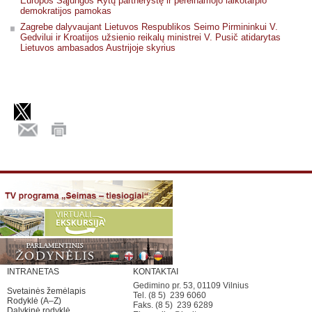
Europos Sąjungos Rytų partnerystę ir pereinamojo laikotarpio
demokratijos pamokas
Zagrebe dalyvaujant Lietuvos Respublikos Seimo Pirmininkui V.
Gedvilui ir Kroatijos užsienio reikalų ministrei V. Pusič atidarytas
Lietuvos ambasados Austrijoje skyrius
INTRANETAS
KONTAKTAI
Gedimino pr. 53, 01109 Vilnius
Svetainės žemėlapis
Tel. (8 5) 239 6060
Rodyklė (A–Z)
Faks. (8 5) 239 6289
Dalykinė rodyklė