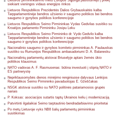
Lietuvos pirmininkavimo metu Europos Sąjunga pasistūmėjo į priekį
siekiant vieningos vidaus energijos rinkos
Lietuvos Respublikos Prezidentės Dalios Grybauskaitės kalba
Tarpparlamentinėje bendros užsienio ir saugumo politikos bei bendros
saugumo ir gynybos politikos konferencijoje
Lietuvos Respublikos Seimo Pirmininkas Vydas Gedvilas susitiko su
Kroatijos parlamento Pirmininku Josipu Leku
Lietuvos Respublikos Seimo Pirmininko dr. Vydo Gedvilo kalba
Tarpparlamentinėje bendros užsienio ir saugumo politikos bei bendros
saugumo ir gynybos politikos konferencijoje
Nacionalinio saugumo ir gynybos komiteto pirmininkas A. Paulauskas
susitiko su Rumunijos Respublikos ambasadoriumi D. A. Balanesku
Nacionalinių parlamentų atstovai Briuselyje aptars žemės ūkio
politikos klausimus
NATO vadovas A. F. Rasmusenas: būtina investuoti į stiprią NATO ir
ES partnerystę
Nepriklausomybės dienos minėjimo renginiuose dalyvaus Lenkijos
Respublikos Seimo Pirmininko pavaduotojas E. Gžeščakas
NSGK atstovai susitiko su NATO politinės patariamosios grupės
nariais
P. Koksas: asociacijos sutartis taptų Ukrainos keliu į modernizaciją
Patvirtinti ilgalaikiai Seimo tarptautinio bendradarbiavimo prioritetai
Po metų Lietuvoje vyks NB8 šalių parlamentų pirmininkas
susitikimas