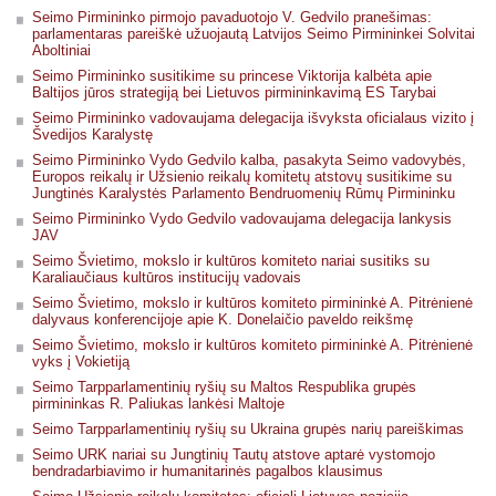
Seimo Pirmininko pirmojo pavaduotojo V. Gedvilo pranešimas:
parlamentaras pareiškė užuojautą Latvijos Seimo Pirmininkei Solvitai
Aboltiniai
Seimo Pirmininko susitikime su princese Viktorija kalbėta apie
Baltijos jūros strategiją bei Lietuvos pirmininkavimą ES Tarybai
Seimo Pirmininko vadovaujama delegacija išvyksta oficialaus vizito į
Švedijos Karalystę
Seimo Pirmininko Vydo Gedvilo kalba, pasakyta Seimo vadovybės,
Europos reikalų ir Užsienio reikalų komitetų atstovų susitikime su
Jungtinės Karalystės Parlamento Bendruomenių Rūmų Pirmininku
Seimo Pirmininko Vydo Gedvilo vadovaujama delegacija lankysis
JAV
Seimo Švietimo, mokslo ir kultūros komiteto nariai susitiks su
Karaliaučiaus kultūros institucijų vadovais
Seimo Švietimo, mokslo ir kultūros komiteto pirmininkė A. Pitrėnienė
dalyvaus konferencijoje apie K. Donelaičio paveldo reikšmę
Seimo Švietimo, mokslo ir kultūros komiteto pirmininkė A. Pitrėnienė
vyks į Vokietiją
Seimo Tarpparlamentinių ryšių su Maltos Respublika grupės
pirmininkas R. Paliukas lankėsi Maltoje
Seimo Tarpparlamentinių ryšių su Ukraina grupės narių pareiškimas
Seimo URK nariai su Jungtinių Tautų atstove aptarė vystomojo
bendradarbiavimo ir humanitarinės pagalbos klausimus