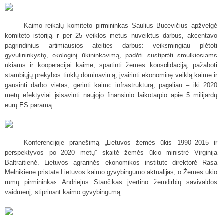
Kaimo reikalų komiteto pirmininkas Saulius Bucevičius apžvelgė
komiteto istoriją ir per 25 veiklos metus nuveiktus darbus, akcentavo
pagrindinius artimiausios ateities darbus:
veiksmingiau plėtoti
gyvulininkystę, ekologinį ūkininkavimą, padėti sustiprėti smulkiesiams
ūkiams ir kooperacijai kaime, spartinti žemės konsolidaciją, pažaboti
stambiųjų prekybos tinklų dominavimą, įvairinti ekonominę veiklą kaime ir
gausinti darbo vietas, gerinti kaimo infrastruktūrą, pagaliau – iki 2020
metų efektyviai įsisavinti naujojo finansinio laikotarpio apie 5 milijardų
eurų ES paramą.
Konferencijoje pranešimą „
Lietuvos žemės ūkis 1990–2015 ir
perspektyvos po 2020 metų” s
kaitė žemės ūkio ministrė Virginija
Baltraitienė. Lietuvos agrarinės ekonomikos instituto direktorė Rasa
Melnikienė pristatė
Lietuvos kaimo gyvybingumo aktualijas, o
Žemės ūkio
rūmų pirmininkas Andriejus Stančikas įvertino žemdirbių savivaldos
vaidmenį, stiprinant kaimo gyvybingumą.