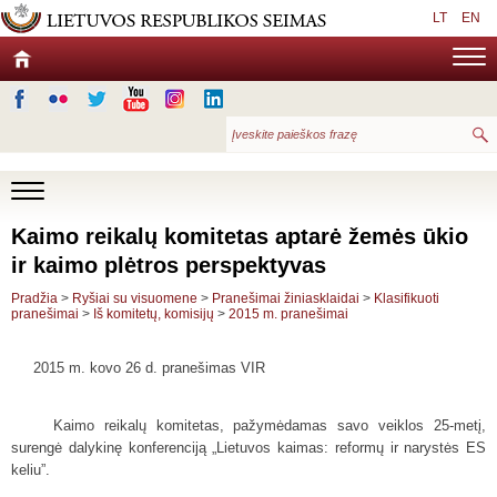
LT
EN
Kaimo reikalų komitetas aptarė žemės ūkio
ir kaimo plėtros perspektyvas
Pradžia
>
Ryšiai su visuomene
>
Pranešimai žiniasklaidai
>
Klasifikuoti
pranešimai
>
Iš komitetų, komisijų
>
2015 m. pranešimai
2015 m. kovo 26 d. pranešimas VIR­­­­­­
Kaimo reikalų komitetas, pažymėdamas savo veiklos 25-metį,
surengė dalykinę konferenciją „
L
ietuvos kaimas: reformų ir narystės ES
keliu”.