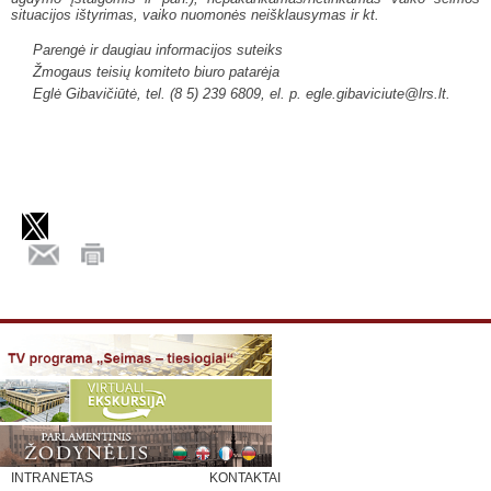
situacijos ištyrimas, vaiko nuomonės neišklausymas ir kt.
Parengė ir daugiau informacijos suteiks
Žmogaus teisių komiteto biuro patarėja
Eglė Gibavičiūtė, tel. (8 5) 239 6809, el. p.
egle.gibaviciute@lrs.lt
.
INTRANETAS
KONTAKTAI