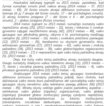
Ataskaitinį laikotarpį lyginant su 2013 metais, pastebėta, kad
žymiai sumažėjo smurto prieš vaikus atvejų (2014 metais – 37, 2013
metais – 69). 24 fizinio smurto atvejai atliktuose tyrimuose nustatyti
šeimoje (iš jų 7 atvejai dėl fizinio smurto, 17 – dėl psichologinio smurto),
11 atvejų švietimo įstaigose (7 – dėl fizinio ir 4 – dėl psichologinio
smurto), 2 – globos įstaigose (fizinis smurtas).
2014 metus lyginant su 2013 metais sumažėjo nustatytų vaiko
nepriežiūros atvejų (25), (2013 metais – 32), teisės į tinkamas ir sveikas
gyvenimo sąlygas neužtikrinimo atvejų (42), (2013 metais – 48), vaiko
apsaugos nuo alkoholinių gėrimų, rūkymo ir kt. psichotropinių medžiagų
vartojimo (6), (2013 metais – 16), teisės į sveikatos priežiūros paslaugas
(12), (2013 metais – 26), bendravimo su skyriumi gyvenančiu tėvu,
artimaisiais giminaičiais (27), (2013 metais – 42), vaiko teisės į mokslą
pažeidimo (34), (2013 metais – 39), vaiko globos/rūpybos organizavimo
(15), (2013 metais – 17) ir nepranešimo apie vaiko teisių pažeidimą atvejų
(5), (2013 metais – 9).
Deja, kai kurių vaiko teisių pažeidimų atvejų nustatyta daugiau.
Išaugo nustatytų išlaikymo vaikui neteikimo atvejų (11), (2013 metais –
7), teisės į socialinę paramą pažeidimų (13), (2013 metais – 4), vaiko
privataus gyvenimo pažeidimo (10) (2013 metais – 6).
Analizuojant 2014 metais vaiko teisių apsaugos kontrolieriaus
atliktuose tyrimuose nustatytų pažeidimų pobūdį, buvo išskirta, kad
dažniausiai vaiko teisės buvo pažeidžiamos dėl savivaldybių vaiko teisių
apsaugos skyrių neveikimo arba netinkamo pareigų atlikimo (66) (2013
metais – 85). Minėtų skyrių veikloje galimi įvairūs pažeidimų aspektai –
netinkamas vaiko globos (rūpybos) organizavimas, vaiko globėjo
(rūpintojo) (įskaitant globos institucijas) pareigų vykdymo nepriežiūra,
nepakankamas bendradarbiavimas su kitomis institucijomis
(seniūnijomis, socialiniais darbuotojais, teisėsaugos institucijomis,
ugdymo įstaigomis ir pan.), nepakankamas/netinkamas vaiko šeimos