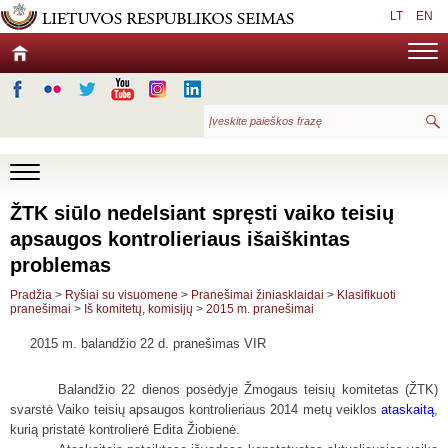
LT
EN
ŽTK siūlo nedelsiant spręsti vaiko teisių
apsaugos kontrolieriaus išaiškintas
problemas
Pradžia
>
Ryšiai su visuomene
>
Pranešimai žiniasklaidai
>
Klasifikuoti
pranešimai
>
Iš komitetų, komisijų
>
2015 m. pranešimai
2015 m. balandžio 22 d. pranešimas VIR
Balandžio 22 dienos posėdyje Žmogaus teisių komitetas (ŽTK)
svarstė Vaiko teisių apsaugos kontrolieriaus 2014 metų veiklos
ataskaitą
,
kurią pristatė kontrolierė Edita Žiobienė.