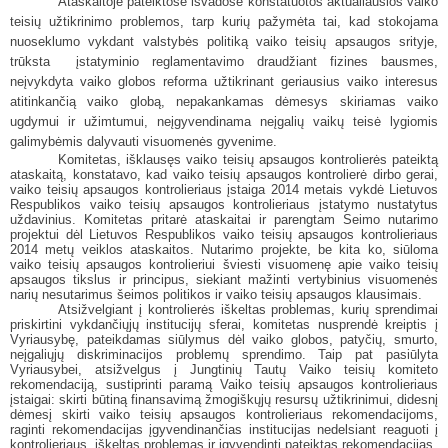
Ataskaitoje pateiktose išvadose konstatuotos aktualiausios vaiko
teisių užtikrinimo problemos, tarp kurių pažymėta tai, kad stokojama
nuoseklumo vykdant valstybės politiką vaiko teisių apsaugos srityje,
trūksta
įstatyminio reglamentavimo draudžiant fizines bausmes,
neįvykdyta vaiko globos reforma užtikrinant geriausius vaiko interesus
atitinkančią vaiko globą, nepakankamas dėmesys skiriamas vaiko
ugdymui ir užimtumui, neįgyvendinama neįgalių vaikų teisė lygiomis
galimybėmis dalyvauti visuomenės gyvenime.
Komitetas, išklausęs vaiko teisių apsaugos kontrolierės pateiktą
ataskaitą, konstatavo, kad vaiko teisių apsaugos kontrolierė dirbo gerai,
vaiko teisių apsaugos kontrolieriaus įstaiga 2014 metais vykdė Lietuvos
Respublikos vaiko teisių apsaugos kontrolieriaus įstatymo nustatytus
uždavinius. Komitetas pritarė ataskaitai ir parengtam Seimo nutarimo
projektui
dėl Lietuvos Respublikos vaiko teisių apsaugos kontrolieriaus
2014 metų veiklos ataskaitos. Nutarimo projekte, be kita ko, siūloma
vaiko teisių apsaugos kontrolieriui
šviesti visuomenę apie vaiko teisių
apsaugos tikslus ir principus, siekiant mažinti vertybinius visuomenės
narių nesutarimus šeimos politikos ir vaiko teisių apsaugos klausimais.
Atsižvelgiant į kontrolierės iškeltas problemas, kurių sprendimai
priskirtini vykdančiųjų institucijų sferai, komitetas nusprendė kreiptis į
Vyriausybę, pateikdamas siūlymus dėl vaiko globos, patyčių, smurto,
neįgaliųjų diskriminacijos problemų sprendimo. Taip pat pasiūlyta
Vyriausybei,
atsižvelgus į Jungtinių Tautų Vaiko teisių komiteto
rekomendaciją, sustiprinti paramą Vaiko teisių apsaugos kontrolieriaus
įstaigai: skirti būtiną finansavimą žmogiškųjų resursų užtikrinimui, didesnį
dėmesį skirti vaiko teisių apsaugos kontrolieriaus rekomendacijoms,
raginti rekomendacijas įgyvendinančias institucijas nedelsiant reaguoti į
kontrolieriaus
iškeltas problemas ir įgyvendinti pateiktas rekomendacijas.