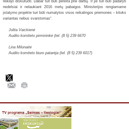
reikėjo diskutuoti. Dabar turi būti pereita prie darbų. Ir jie turi būti padaryti
nedelsiai ir nelaukiant 2016 metų pabaigos. Ministerijos rengiamame
įstatymo projekte turi būti numatytos visos reikalingos priemonės – kitoks
variantas nebus svarstomas“.
Jolita Vaickienė
Audito komiteto pirmininkė (tel. (8 5) 239 6670
Lina Milonaitė
Audito komiteto biuro patarėja (tel. (8 5) 239 6017)