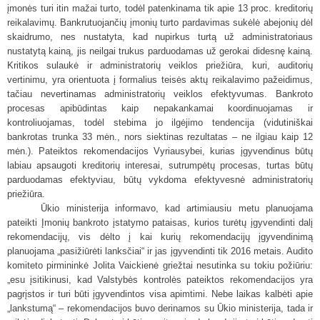
įmonės turi itin mažai turto, todėl patenkinama tik apie 13 proc. kreditorių
reikalavimų. Bankrutuojančių įmonių turto pardavimas sukėlė abejonių dėl
skaidrumo, nes nustatyta, kad nupirkus turtą už administratoriaus
nustatytą kainą, jis neilgai trukus parduodamas už gerokai didesnę kainą.
Kritikos sulaukė ir administratorių veiklos priežiūra, kuri, auditorių
vertinimu, yra orientuota į formalius teisės aktų reikalavimo pažeidimus,
tačiau nevertinamas administratorių veiklos efektyvumas. Bankroto
procesas apibūdintas kaip nepakankamai koordinuojamas ir
kontroliuojamas, todėl stebima jo ilgėjimo tendencija (vidutiniškai
bankrotas trunka 33 mėn., nors siektinas rezultatas – ne ilgiau kaip 12
mėn.). Pateiktos rekomendacijos Vyriausybei, kurias įgyvendinus būtų
labiau apsaugoti kreditorių interesai, sutrumpėtų procesas, turtas būtų
parduodamas efektyviau, būtų vykdoma efektyvesnė administratorių
priežiūra.
Ūkio ministerija informavo, kad artimiausiu metu planuojama
pateikti Įmonių bankroto įstatymo pataisas, kurios turėtų įgyvendinti dalį
rekomendacijų, vis dėlto į kai kurių rekomendacijų įgyvendinimą
planuojama „pasižiūrėti lanksčiai“ ir jas įgyvendinti tik 2016 metais. Audito
komiteto pirmininkė Jolita Vaickienė griežtai nesutinka su tokiu požiūriu:
„esu įsitikinusi, kad Valstybės kontrolės pateiktos rekomendacijos yra
pagrįstos ir turi būti įgyvendintos visa apimtimi. Nebe laikas kalbėti apie
„lankstumą“ – rekomendacijos buvo derinamos su Ūkio ministerija, tada ir