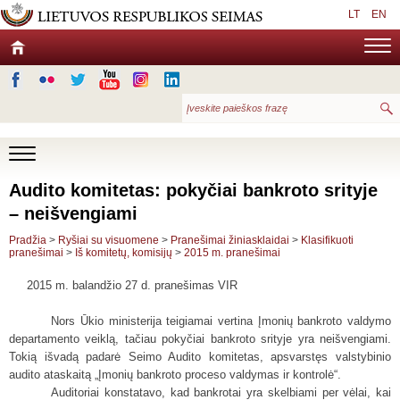
LT
EN
Audito komitetas: pokyčiai bankroto srityje
– neišvengiami
Pradžia
>
Ryšiai su visuomene
>
Pranešimai žiniasklaidai
>
Klasifikuoti
pranešimai
>
Iš komitetų, komisijų
>
2015 m. pranešimai
2015 m. balandžio 27 d. pranešimas VIR
Nors Ūkio ministerija teigiamai vertina Įmonių bankroto valdymo
departamento veiklą, tačiau pokyčiai bankroto srityje yra neišvengiami.
Tokią išvadą padarė Seimo Audito komitetas, apsvarstęs valstybinio
audito ataskaitą „Įmonių bankroto proceso valdymas ir kontrolė“.
Auditoriai konstatavo, kad bankrotai yra skelbiami per vėlai, kai