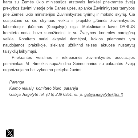
kartu su Žemės ūkio ministerijos atstovais lankėsi priekrantės žvejų
prekybos žuvimi vietoje prie Danės upės, aplankė Žuvininkystės tarnybos
prie Žemės ūkio ministerijos Žuvininkystės tyrimų ir mokslo skyrių. Čia
susipažino su šio skyriaus veikla ir projekto „Jūrinės žuvininkystės
laboratorijos įkūrimas (Kopgalyje) eiga. Moksliniame laive DARIUS
komiteto nariai buvo supažindinti ir su Žvejybos kontrolės pareigūnų
veikla. Komiteto nariai aktyviai domėjosi, kokios priemonės yra
naudojamos praktikoje, siekiant užtikrinti teisės aktuose nustatytų
taisyklių laikymąsi.
Priekrantės verslinės ir rekreacinės žuvininkystės asociacijos
primininkas M. Rimeikis supažindino Seimo narius su pakrantės žvejų
organizuojama bei vykdoma prekyba žuvimi.
Parengė
Kaimo reikalų
komiteto biuro
patarėja
Gabija Jurgelytė tel. (8 5) 239 6951, el. p.
gabija.jurgelyte@lrs.lt