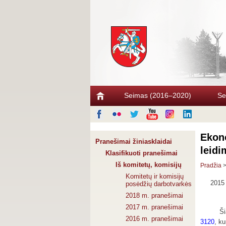
Seimas (2016–2020)
Se
Ekono
Pranešimai žiniasklaidai
leid
Klasifikuoti pranešimai
Iš komitetų, komisijų
Pradžia
Komitetų ir komisijų
2015 
posėdžių darbotvarkės
2018 m. pranešimai
2017 m. pranešimai
Ši
2016 m. pranešimai
3120
, k