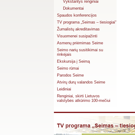
Vykstantys renginiai
Dokumentai
Spaudos konferencijos
TV programa „Seimas – tiesiogiai“
Žurnalistų akreditavimas
Visuomenei susipažinti
Asmenų priėmimas Seime
Seimo narių susitikimai su
rinkėjais
Ekskursija į Seimą
Seimo rūmai
Parodos Seime
Atvirų durų valandos Seime
Leidiniai
Renginiai, skirti Lietuvos
valstybės atkūrimo 100-mečiui