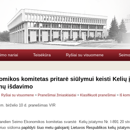
imo nariai
Teisėkūra
Ryšiai su visuomene
Seimo 
mikos komitetas pritarė siūlymui keisti Kelių 
imų išdavimo
>
Ryšiai su visuomene
>
Pranešimai žiniasklaidai
>
Klasifikuoti pranešimai
>
Iš kom
m. birželio 10 d. pranešimas VIR
andien Seimo Ekonomikos komitetas svarstė
Kelių įstatymo Nr. I-891 20 st
uriuo siūloma
papildyti šiuo metu galiojantį Lietuvos Respublikos kelių įstatym