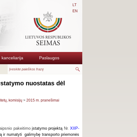
LT
EN
kanceliarija
Paslaugos
įstatymo nuostatas dėl
itetų, komisijų
>
2015 m. pranešimai
raipsnio pakeitimo
įstatymo projektą
Nr.
XIIP-
ą ir numatyti
galimybę transporto priemonės