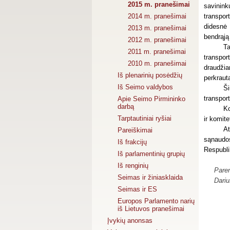
2015 m. pranešimai
savinink
2014 m. pranešimai
transpor
didesnė 
2013 m. pranešimai
bendrąją
2012 m. pranešimai
Ta
2011 m. pranešimai
transpor
2010 m. pranešimai
draudži
Iš plenarinių posėdžių
perkrauta
Iš Seimo valdybos
Ši
transpor
Apie Seimo Pirmininko
darbą
Ko
Tarptautiniai ryšiai
ir komit
At
Pareiškimai
sąnaudos
Iš frakcijų
Respubli
Iš parlamentinių grupių
Iš renginių
Pare
Seimas ir žiniasklaida
Dariu
Seimas ir ES
Europos Parlamento narių
iš Lietuvos pranešimai
Įvykių anonsas