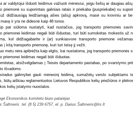
ui ar valdytojui išduoti leidimus važiuoti mėnesiui, jeigu šešių ar daugiau aš
to priemonė su suporintais galiniais ratais ir priekaba (puspriekabe) su supori
už didžiausiąją leidžiamąją ašies (ašių) apkrovą, masė su kroviniu ar be
 masę ir yra ne didesnė kaip
48
tonos.
ip pat siūloma nustatyti, kad nustačius, jog transporto priemonės savini
to priemonei leidimas negali būti išduotas, turi būti sumokėtas mokestis už nu
ama, kol didžiagabarite ir (ar) sunkiasvore transporto priemone vežama
s į kitą transporto priemonę, kuri turi teisę jį vežti.
uo metu nėra apibrėžta kaip elgtis, kai nustatoma, jog transporto priemonės sav
to priemonei leidimas negali būti išduotas.
mitetas, atsižvelgdamas į Teisės departamento pastabas, po svarstymo prita
eto išvadoms.
siradus galimybei gauti mėnesinį leidimą,
sumažėtų
verslo subjektams te
, būtų aiškiau reglamentuotos
Lietuvos Respublikos kelių priežiūros ir plėtr
kos kelių įstatymo nuostatos.
ngė Ekonomikos komiteto biuro patarėjas
s Šaltmeris
tel. (8 5) 239 6757, el. p. Darius Š
altmeris@lrs.lt