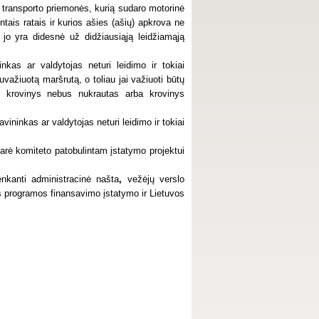
ių transporto priemonės, kurią sudaro motorinė
ntais ratais ir kurios ašies (ašių) apkrova ne
 jo yra didesnė už didžiausiąją leidžiamąją
nkas ar valdytojas neturi leidimo ir tokiai
važiuotą maršrutą, o toliau jai važiuoti būtų
s krovinys nebus nukrautas arba krovinys
ininkas ar valdytojas neturi leidimo ir tokiai
rė komiteto patobulintam įstatymo projektui
nkanti administracinė našta
,
vežėjų
verslo
os programos finansavimo įstatymo ir Lietuvos