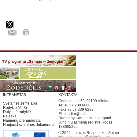
INTRANETAS
KONTAKTAI
Gedimino pr. 53, 01109 Vilnius
Svetainės žemėlapis
Tel. (8 5) 239 6060
Rodyklė (A–Z)
Faks. (8 5) 239 6289
Dalykinė rodyklė
El. p.
priim@lrs.lt
Paieška
Duomenys kaupiami ir saugomi
Naujienų prenumerata
Juridinių asmenų registre, kodas
Naujausi svetainės dokumentai
188605295
© 2026
Lietuvos Respublikos Seimo