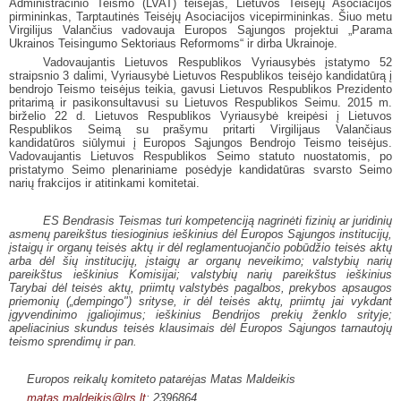
Administracinio Teismo (LVAT) teisėjas, Lietuvos Teisėjų Asociacijos
pirmininkas, Tarptautinės Teisėjų Asociacijos vicepirmininkas. Šiuo metu
Virgilijus Valančius vadovauja Europos Sąjungos projektui „Parama
Ukrainos Teisingumo Sektoriaus Reformoms“ ir dirba Ukrainoje.
Vadovaujantis Lietuvos Respublikos Vyriausybės įstatymo 52
straipsnio 3 dalimi, Vyriausybė Lietuvos Respublikos teisėjo kandidatūrą į
bendrojo Teismo teisėjus teikia, gavusi Lietuvos Respublikos Prezidento
pritarimą ir pasikonsultavusi su Lietuvos Respublikos Seimu. 2015 m.
birželio 22 d. Lietuvos Respublikos Vyriausybė kreipėsi į Lietuvos
Respublikos Seimą su prašymu pritarti Virgilijaus Valančiaus
kandidatūros siūlymui į Europos Sąjungos Bendrojo Teismo teisėjus.
Vadovaujantis Lietuvos Respublikos Seimo statuto nuostatomis, po
pristatymo Seimo plenariniame posėdyje kandidatūras svarsto Seimo
narių frakcijos ir atitinkami komitetai.
ES Bendrasis Teismas turi kompetenciją nagrinėti fizinių ar juridinių
asmenų
pareikštus tiesioginius ieškinius dėl Europos Sąjungos institucijų,
įstaigų ir organų teisės aktų ir dėl reglamentuojančio pobūdžio teisės aktų
arba dėl šių institucijų, įstaigų ar organų neveikimo; valstybių narių
pareikštus ieškinius Komisijai; valstybių narių pareikštus ieškinius
Tarybai dėl teisės aktų, priimtų valstybės pagalbos, prekybos apsaugos
priemonių („dempingo") srityse, ir dėl teisės aktų, priimtų jai vykdant
įgyvendinimo įgaliojimus; ieškinius Bendrijos prekių ženklo srityje;
apeliacinius skundus teisės klausimais dėl Europos Sąjungos tarnautojų
teismo sprendimų ir pan.
Europos reikalų komiteto patarėjas Matas Maldeikis
matas.maldeikis
@lrs.lt
; 2396864