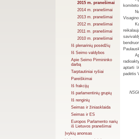
2015 m. pranešimai
komiteto 
2014 m. pranešimai
Nu
2013 m. pranešimai
Visagino
2012 m. pranešimai
Ka
reikalau
2011 m. pranešimai
savivald
2010 m. pranešimai
bendruom
Iš plenarinių posėdžių
Paulaus
Iš Seimo valdybos
Ap
Apie Seimo Pirmininko
radioakt
darbą
aptarti
Tarptautiniai ryšiai
padėtis 
Pareiškimai
Iš frakcijų
NSGK 
Iš parlamentinių grupių
Iš renginių
Seimas ir žiniasklaida
Seimas ir ES
Europos Parlamento narių
iš Lietuvos pranešimai
Įvykių anonsas