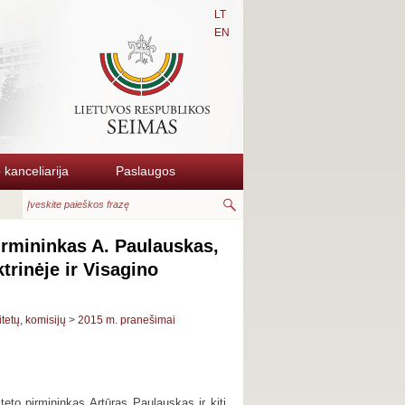
LT
EN
kanceliarija
Paslaugos
rmininkas A. Paulauskas,
trinėje ir Visagino
itetų, komisijų
>
2015 m. pranešimai
eto pirmininkas Artūras Paulauskas ir kiti