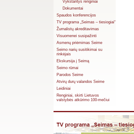
Vykstantys renginiai
Dokumentai
Spaudos konferencijos
TV programa „Seimas – tiesiogiai“
Žurnalistų akreditavimas
Visuomenei susipažinti
Asmenų priėmimas Seime
Seimo narių susitikimai su
rinkėjais
Ekskursija į Seimą
Seimo rūmai
Parodos Seime
Atvirų durų valandos Seime
Leidiniai
Renginiai, skirti Lietuvos
valstybės atkūrimo 100-mečiui