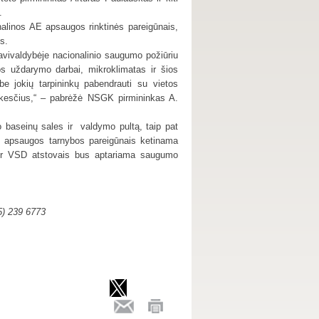
.
alinos AE apsaugos rinktinės pareigūnais,
s.
vivaldybėje nacionalinio saugumo požiūriu
os uždarymo darbai, mikroklimatas ir šios
be jokių tarpininkų pabendrauti su vietos
lūkesčius,“ – pabrėžė NSGK pirmininkas A.
o baseinų sales ir
valdymo pultą, taip pat
s apsaugos tarnybos pareigūnais ketinama
 ir VSD atstovais bus aptariama saugumo
5) 239 6773