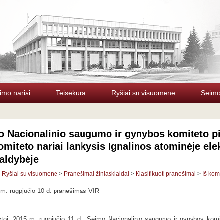
imo nariai
Teisėkūra
Ryšiai su visuomene
Seimo 
 Nacionalinio saugumo ir gynybos komiteto pi
komiteto nariai lankysis Ignalinos atominėje elek
aldybėje
>
Ryšiai su visuomene
>
Pranešimai žiniasklaidai
>
Klasifikuoti pranešimai
>
Iš kom
m. rugpjūčio 10 d. pranešimas VIR
toj, 2015 m. rugpjūčio 11 d., Seimo Nacionalinio saugumo ir gynybos komit