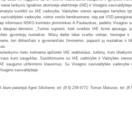
nariai lankysis Ignalinos atominėje elektrinėje (IAE) ir Visagino savivaldybėje
matyta susitikti su IAE vadovybe, Valstybės sienos apsaugos tarnybos Ign
 savivaldybės vadovybe, vietos verslo bendruomene, taip pat VSD pareigūnai
ip informavo NSKG komiteto pirmininkas A.Paulauskas, padėtis Visagino sa
ja daugiau dėmesio. „Turime suprasti, kiek svarbūs IAE fizinė apsauga, j
ybės gyventojų nuotaikos. Mūsų darbe labai svarbu vietoje, tiesiogiai ir 
ene, ten dirbančiais ir gyvenančiais žmonėmis, pajausti jų nuotaikas ir 
kas.
silankymo metu ketinama apžiūrėti IAE reaktoriaus, turbinų, kuro išlaikym
yvaus kuro saugyklas. Susitikimuose su IAE vadovybe ir Valstybės sieno
 IAE saugumo užtikrinimo klausimus. Su Visagino savivaldybės vadovybe
Visagino savivaldybėje.
biuro patarėjai Agnė Silickienė, tel. (8 5) 239 6771; Tomas Marozas, tel. (8 