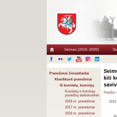
Seimas (2016–2020)
Se
Seimo
Pranešimai žiniasklaidai
kiti 
Klasifikuoti pranešimai
saviv
Iš komitetų, komisijų
Komitetų ir komisijų
Pradžia
posėdžių darbotvarkės
2018 m. pranešimai
2015 
2017 m. pranešimai
2016 m. pranešimai
Ry