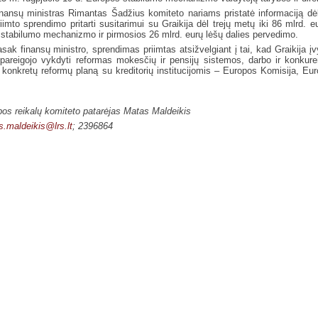
nansų ministras Rimantas
Šadžius
komiteto nariams pristatė informaciją dė
riimto sprendimo pritarti susitarimui su Graikija dėl trejų metų iki 86 mlrd.
stabilumo mechanizmo ir pirmosios 26 mlrd. eurų lėšų dalies pervedimo.
sak finansų ministro, sprendimas priimtas atsižvelgiant į tai, kad Graikija į
sipareigojo vykdyti reformas mokesčių ir pensijų sistemos, darbo ir konkur
 konkretų reformų planą su kreditorių institucijomis – Europos Komisija, Eur
os reikalų komiteto patarėjas Matas Maldeikis
.maldeikis@lrs.lt
; 2396864