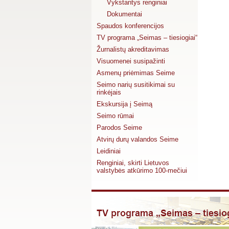
Vykstantys renginiai
Dokumentai
Spaudos konferencijos
TV programa „Seimas – tiesiogiai“
Žurnalistų akreditavimas
Visuomenei susipažinti
Asmenų priėmimas Seime
Seimo narių susitikimai su
rinkėjais
Ekskursija į Seimą
Seimo rūmai
Parodos Seime
Atvirų durų valandos Seime
Leidiniai
Renginiai, skirti Lietuvos
valstybės atkūrimo 100-mečiui