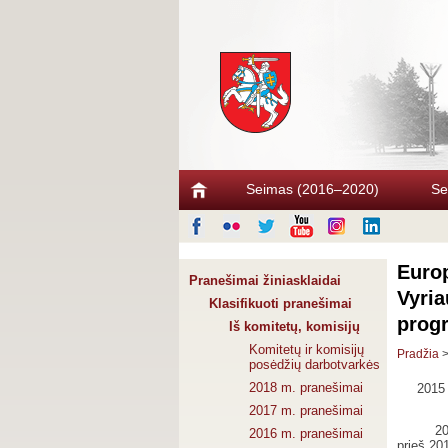
Seimas (2016–2020)
Se
Europ
Pranešimai žiniasklaidai
Vyria
Klasifikuoti pranešimai
prog
Iš komitetų, komisijų
Komitetų ir komisijų
Pradžia
posėdžių darbotvarkės
2018 m. pranešimai
2015 
2017 m. pranešimai
20
2016 m. pranešimai
prieš 20