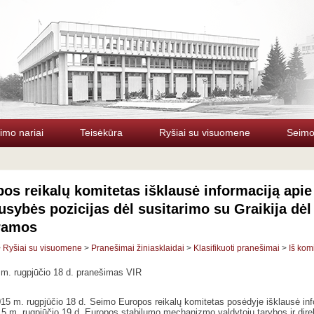
imo nariai
Teisėkūra
Ryšiai su visuomene
Seimo 
os reikalų komitetas išklausė informaciją api
usybės pozicijas dėl susitarimo su Graikija dė
ramos
>
Ryšiai su visuomene
>
Pranešimai žiniasklaidai
>
Klasifikuoti pranešimai
>
Iš kom
m. rugpjūčio 18 d. pranešimas VIR
15 m. rugpjūčio 18 d. Seimo Europos reikalų komitetas posėdyje išklausė inf
15 m. rugpjūčio 19 d. Europos stabilumo mechanizmo valdytojų tarybos ir dire