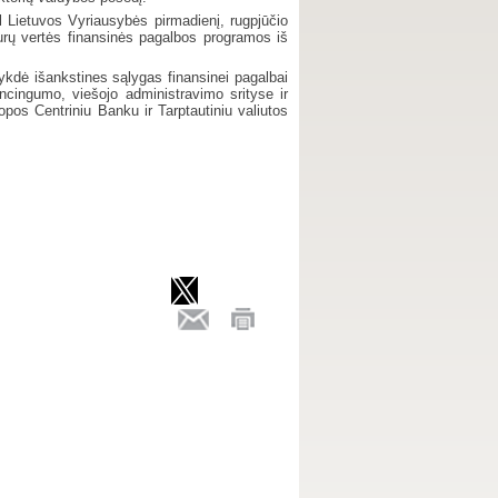
l Lietuvos Vyriausybės pirmadienį, rugpjūčio
 eurų vertės finansinės pagalbos programos iš
vykdė išankstines sąlygas finansinei pagalbai
encingumo, viešojo administravimo srityse ir
opos Centriniu Banku ir Tarptautiniu valiutos