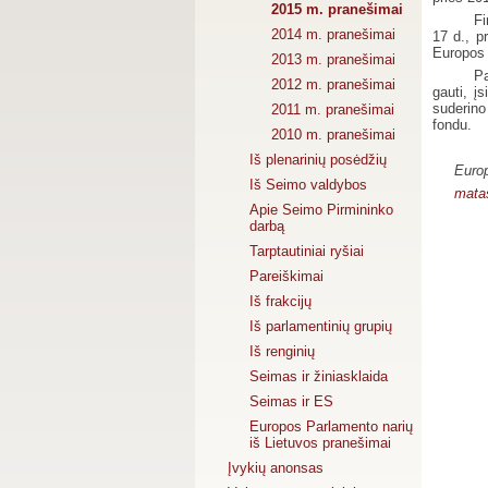
2015 m. pranešimai
Fi
2014 m. pranešimai
17 d., p
Europos 
2013 m. pranešimai
Pa
2012 m. pranešimai
gauti, į
suderino
2011 m. pranešimai
fondu.
2010 m. pranešimai
Iš plenarinių posėdžių
Europ
Iš Seimo valdybos
matas
Apie Seimo Pirmininko
darbą
Tarptautiniai ryšiai
Pareiškimai
Iš frakcijų
Iš parlamentinių grupių
Iš renginių
Seimas ir žiniasklaida
Seimas ir ES
Europos Parlamento narių
iš Lietuvos pranešimai
Įvykių anonsas