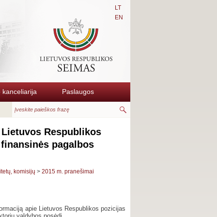
LT
EN
kanceliarija
Paslaugos
e Lietuvos Respublikos
l finansinės pagalbos
itetų, komisijų
>
2015 m. pranešimai
ormaciją apie Lietuvos Respublikos pozicijas
ktorių valdybos posėdį.