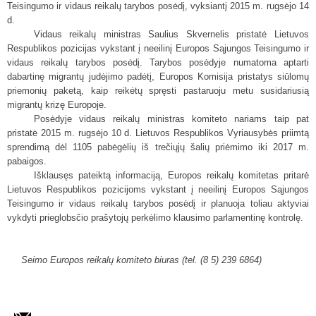
Teisingumo ir vidaus reikalų tarybos posėdį, vyksiantį 2015 m. rugsėjo 14
d.
Vidaus reikalų ministras Saulius Skvernelis pristatė Lietuvos
Respublikos pozicijas vykstant į neeilinį Europos Sąjungos Teisingumo ir
vidaus reikalų tarybos posėdį. Tarybos posėdyje numatoma aptarti
dabartinę migrantų judėjimo padėtį, Europos Komisija pristatys siūlomų
priemonių paketą, kaip reikėtų spręsti pastaruoju metu susidariusią
migrantų krizę Europoje.
Posėdyje vidaus reikalų ministras komiteto nariams taip pat
pristatė 2015 m. rugsėjo 10 d. Lietuvos Respublikos Vyriausybės priimtą
sprendimą dėl 1105 pabėgėlių iš trečiųjų šalių priėmimo iki 2017 m.
pabaigos.
Išklausęs pateiktą informaciją, Europos reikalų komitetas pritarė
Lietuvos Respublikos pozicijoms vykstant į neeilinį Europos Sąjungos
Teisingumo ir vidaus reikalų tarybos posėdį ir planuoja toliau aktyviai
vykdyti prieglobsčio prašytojų perkėlimo klausimo parlamentinę kontrolę.
Seimo Europos reikalų komiteto biuras (tel. (8 5) 239 6864)