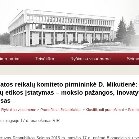
imo nariai
Teisėkūra
Ryšiai su visuomene
Seimo 
atos reikalų komiteto pirmininkė D. Mikutienė
ų etikos įstatymas – mokslo pažangos, inovat
nsas
>
Ryšiai su visuomene
>
Pranešimai žiniasklaidai
>
Klasifikuoti pranešimai
>
Iš kom
m. rugsėjo 17 d. pranešimas VIR
etuvos Respublikos Seimas 2015 m. rugsėjo 17 d. priėmė Biomedicininių tyr