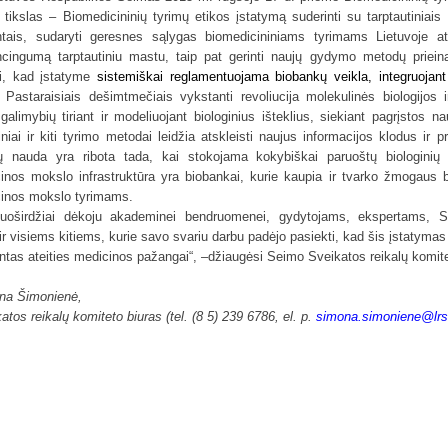
 tikslas – Biomedicininių tyrimų etikos įstatymą suderinti su tarptautiniais
ais, sudaryti geresnes sąlygas biomedicininiams tyrimams Lietuvoje atl
cingumą tarptautiniu mastu, taip pat gerinti naujų gydymo metodų priei
i, kad įstatyme
sistemiškai reglamentuojama biobankų veikla, integruojant
Pastaraisiais dešimtmečiais vykstanti revoliucija molekulinės biologijos 
galimybių tiriant ir modeliuojant biologinius išteklius, siekiant pagrįstos na
niai
ir kiti tyrimo metodai leidžia atskleisti naujus informacijos klodus i
ų nauda yra ribota tada, kai stokojama kokybiškai paruoštų biologinių 
inos mokslo infrastruktūra yra
biobankai
, kurie kaupia ir tvarko žmogaus b
inos mokslo tyrimams.
uoširdžiai dėkoju akademinei bendruomenei, gydytojams, ekspertams, S
ir visiems kitiems, kurie savo svariu darbu padėjo pasiekti, kad šis įstatymas 
ntas ateities medicinos pažangai“, –džiaugėsi Seimo Sveikatos reikalų komit
na Šimonienė,
atos reikalų komiteto biuras (tel. (8 5) 239 6786, el. p.
simona.simoniene
@lrs