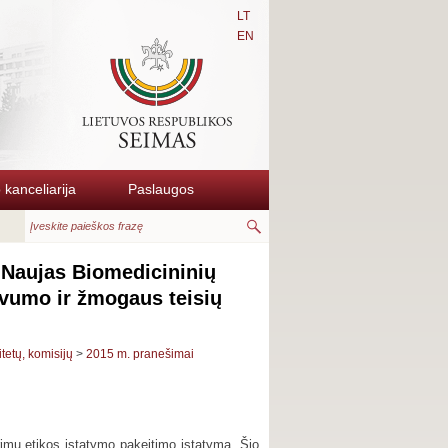
LT
EN
kanceliarija
Paslaugos
: Naujas Biomedicininių
yvumo ir žmogaus teisių
itetų, komisijų
>
2015 m. pranešimai
imų etikos įstatymo pakeitimo įstatymą. Šio