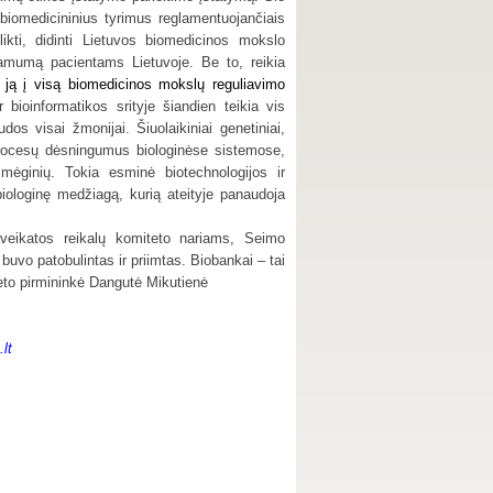
 biomedicininius tyrimus reglamentuojančiais
ikti, didinti Lietuvos biomedicinos mokslo
namumą pacientams Lietuvoje. Be to, reikia
 ją į visą biomedicinos mokslų reguliavimo
ir
bioinformatikos
srityje šiandien teikia vis
udos visai žmonijai. Šiuolaikiniai genetiniai,
r procesų dėsningumus biologinėse sistemose,
mėginių. Tokia esminė biotechnologijos ir
iologinę medžiagą, kurią ateityje panaudoja
veikatos reikalų komiteto nariams, Seimo
buvo patobulintas ir priimtas. Biobankai – tai
eto pirmininkė Dangutė Mikutienė
.lt