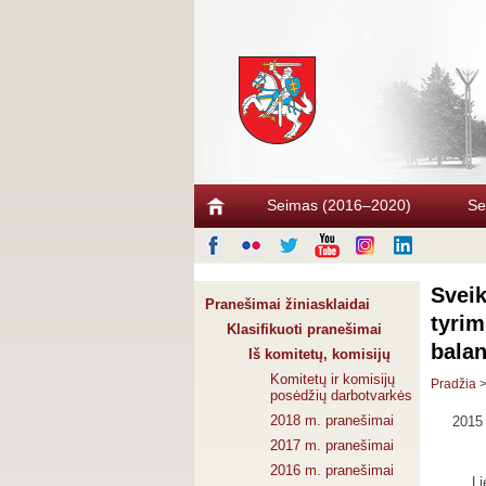
Seimas (2016–2020)
Se
Sveik
Pranešimai žiniasklaidai
tyrim
Klasifikuoti pranešimai
bala
Iš komitetų, komisijų
Komitetų ir komisijų
Pradžia
posėdžių darbotvarkės
2018 m. pranešimai
2015 
2017 m. pranešimai
2016 m. pranešimai
Li