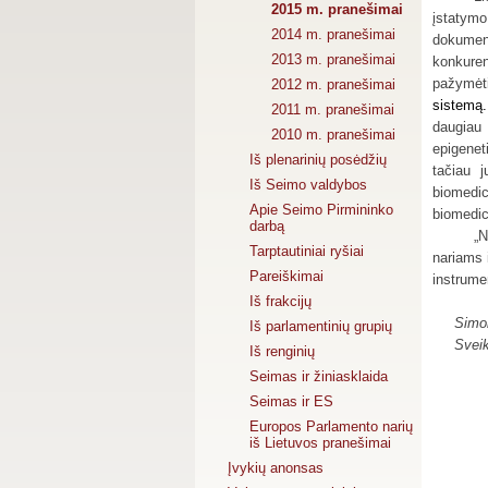
2015 m. pranešimai
įstatymo
2014 m. pranešimai
dokument
2013 m. pranešimai
konkuren
pažymėt
2012 m. pranešimai
sistemą.
2011 m. pranešimai
daugiau 
2010 m. pranešimai
epigeneti
Iš plenarinių posėdžių
tačiau j
Iš Seimo valdybos
biomedic
Apie Seimo Pirmininko
biomedic
darbą
„N
Tarptautiniai ryšiai
nariams 
Pareiškimai
instrume
Iš frakcijų
Simo
Iš parlamentinių grupių
Sveik
Iš renginių
Seimas ir žiniasklaida
Seimas ir ES
Europos Parlamento narių
iš Lietuvos pranešimai
Įvykių anonsas