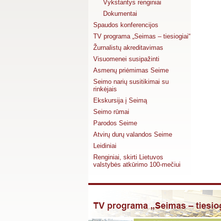
Vykstantys renginiai
Dokumentai
Spaudos konferencijos
TV programa „Seimas – tiesiogiai“
Žurnalistų akreditavimas
Visuomenei susipažinti
Asmenų priėmimas Seime
Seimo narių susitikimai su
rinkėjais
Ekskursija į Seimą
Seimo rūmai
Parodos Seime
Atvirų durų valandos Seime
Leidiniai
Renginiai, skirti Lietuvos
valstybės atkūrimo 100-mečiui