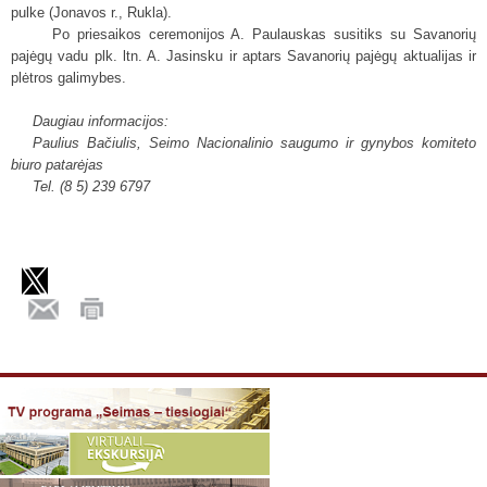
pulke (Jonavos r., Rukla).
Po priesaikos ceremonijos A. Paulauskas susitiks su Savanorių
pajėgų vadu plk. ltn. A. Jasinsku ir aptars Savanorių pajėgų aktualijas ir
plėtros galimybes.
Daugiau informacijos:
Paulius Bačiulis, Seimo Nacionalinio saugumo ir gynybos komiteto
biuro patarėjas
Tel. (8 5) 239 6797