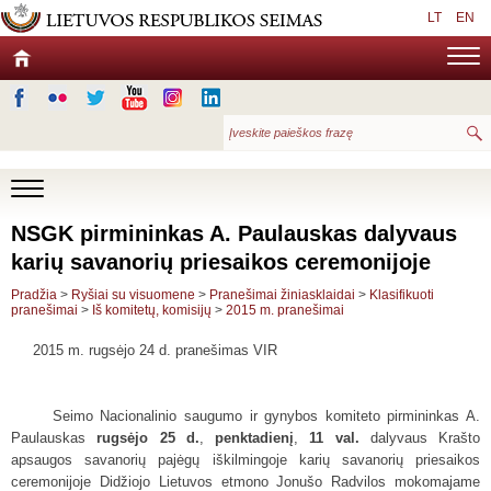
LT
EN
NSGK pirmininkas A. Paulauskas dalyvaus
karių savanorių priesaikos ceremonijoje
Pradžia
>
Ryšiai su visuomene
>
Pranešimai žiniasklaidai
>
Klasifikuoti
pranešimai
>
Iš komitetų, komisijų
>
2015 m. pranešimai
2015 m. rugsėjo 24 d. pranešimas VIR
Seimo Nacionalinio saugumo ir gynybos komiteto pirmininkas A.
Paulauskas
rugsėjo 25 d.
,
penktadienį
,
11 val.
dalyvaus Krašto
apsaugos savanorių pajėgų iškilmingoje karių savanorių priesaikos
ceremonijoje Didžiojo Lietuvos etmono Jonušo Radvilos mokomajame