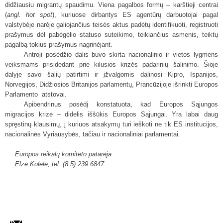
didžiausiu migrantų spaudimu. Viena pagalbos formų – karštieji centrai
(
angl. hot spot
), kuriuose dirbantys ES agentūrų darbuotojai pagal
valstybėje narėje galiojančius teisės aktus padėtų identifikuoti, registruoti
prašymus dėl pabėgėlio statuso suteikimo, teikiančius asmenis, teiktų
pagalbą tokius prašymus nagrinėjant.
Antroji posėdžio dalis buvo skirta nacionalinio ir vietos lygmens
veiksmams prisidedant prie kilusios krizės padarinių šalinimo. Šioje
dalyje savo šalių patirtimi ir įžvalgomis dalinosi Kipro, Ispanijos,
Norvegijos, Didžiosios Britanijos parlamentų, Prancūzijoje išrinkti Europos
Parlamento
atstovai.
Apibendrinus posėdį konstatuota, kad Europos Sąjungos
migracijos krizė – didelis iššūkis Europos Sąjungai. Yra labai daug
spręstinų klausimų, į kuriuos atsakymų turi ieškoti ne tik ES institucijos,
nacionalinės Vyriausybės, tačiau ir nacionaliniai parlamentai.
Europos reikalų komiteto patarėja
Elzė Kolelė, t
el. (8 5) 239 6847