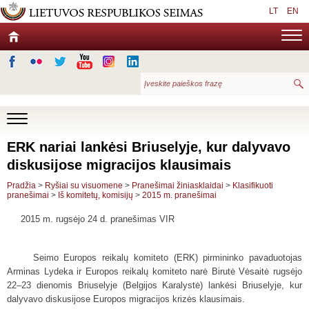
LT
EN
ERK nariai lankėsi Briuselyje, kur dalyvavo
diskusijose migracijos klausimais
Pradžia
>
Ryšiai su visuomene
>
Pranešimai žiniasklaidai
>
Klasifikuoti
pranešimai
>
Iš komitetų, komisijų
>
2015 m. pranešimai
2015 m. rugsėjo 24 d. pranešimas VIR
Seimo Europos reikalų komiteto (ERK) pirmininko pavaduotojas
Arminas Lydeka ir Europos reikalų komiteto narė Birutė Vėsaitė rugsėjo
22–23 dienomis Briuselyje (Belgijos Karalystė) lankėsi Briuselyje, kur
dalyvavo diskusijose Europos migracijos krizės klausimais.