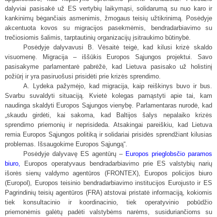
dalyviai pasisakė už ES vertybių laikymąsi, solidarumą su nuo karo ir
kankinimų bėgančiais asmenimis, žmogaus teisių užtikrinimą. Posėdyje
akcentuota kovos su migracijos pasekmėmis, bendradarbiavimo su
trečiosiomis šalimis, tarptautinių organizacijų įsitraukimo būtinybė.
Posėdyje dalyvavusi B. Vėsaitė teigė, kad kilusi krizė skaldo
visuomenę. Migracija – iššūkis Europos Sąjungos projektui. Savo
pasisakyme parlamentarė pabrėžė, kad Lietuva pasisako už holistinį
požiūrį ir yra pasiruošusi prisidėti prie krizės sprendimo.
A. Lydeka pažymėjo, kad migracija, kaip reiškinys buvo ir bus.
Svarbu suvaldyti situaciją. Kvietė kolegas pamąstyti apie tai, kam
naudinga skaldyti Europos Sąjungos vienybę. Parlamentaras nurodė, kad
„skaudu girdėti, kai sakoma, kad Baltijos šalys nepalaiko krizės
sprendimo priemonių ir neprisideda. Atsakingai pareiškiu, kad Lietuva
remia Europos Sąjungos politiką ir solidariai prisidės sprendžiant kilusias
problemas. Išsaugokime Europos Sąjungą“.
Posėdyje dalyvavę ES agentūrų –
Europos prieglobsčio paramos
biuro,
Europos operatyvaus bendradarbiavimo prie ES valstybių narių
išorės sienų valdymo agentūros (FRONTEX), Europos policijos biuro
(Europol), Europos teisinio bendradarbiavimo institucijos Eurojusto ir ES
Pagrindinių teisių agentūros (FRA) atstovai pristatė informaciją, kokiomis
tiek konsultacinio ir koordinacinio, tiek operatyvinio pobūdžio
priemonėmis galėtų padėti valstybėms narėms, susiduriančioms su