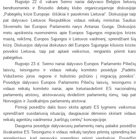
Rugsėjo 22 d. vakare Seimo nariai dalyvavo Belgijos lietuvių
bendruomenės ir Briuselio debatų klubo organizuojamoje diskusijoje
„Pabėgėlių krizė Europoje: iššūkiai ir pasekmės Lietuvai“. Diskusijoje taip
pat dalyvavo Lietuvos Respublikos vidaus reikalų ministras Saulius
Skvernelis bei Europos Parlamento narys Antanas Guoga. Diskusijos
metu apsikeista nuomonėmis apie Europos Sąjungos migracijos krizės
mastą, reikšmę, Europos Sąjungos ir Lietuvos vaidmenį, sprendžiant šią
krizę. Diskusijos dalyviai diskutavo dėl Europos Sąjungoje kilusios krizės
poveikio Lietuvai, taip pat aptarė veiksmus, rengiantis priimti karo
pabėgėlius.
Rugsėjo 23 d. Seimo nariai dalyvavo Europos Parlamento Piliečių
laisvių, teisingumo ir vidaus reikalų komiteto posėdyje „Padėtis
Viduržemio jūros regione ir holistinio požiūrio į migraciją poreikis“.
Posėdyje dalyvavo Europos Parlamento Piliečių laisvių, teisingumo ir
vidaus reikalų komiteto nariai, apie keturiasdešimt ES nacionalinių
parlamentų atstovų, atstovavusių dvidešimt parlamentų rūmų, taip pat
Norvegijos ir Juodkalnijos parlamentų atstovai.
Pirmoji posėdžio dalis buvo skirta aptarti ES lygmens veiksmus
sprendžiant susidariusią situaciją, daugiausiai dėmesio skiriant vidaus
reikalų agentūrų vaidmeniui „karštųjų centrų“ koncepcijoje.
Dauguma posėdyje dalyvavusių parlamentų narių palaikė posėdžio
išvakarėse ES Teisingumo ir vidaus reikalų tarybos priimtą sprendimą bei
apgailestavo, kad nepavyko sprendimo priimti vienbalsiai. Posėdžio