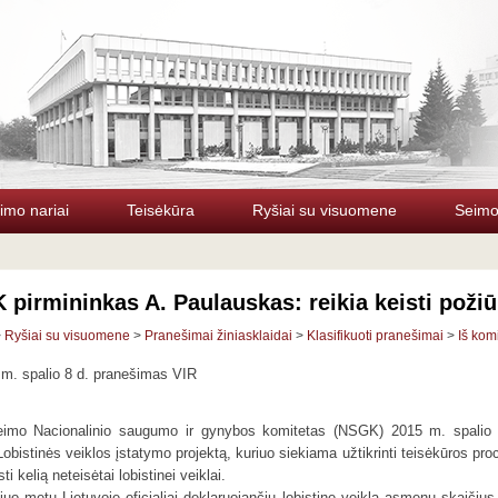
imo nariai
Teisėkūra
Ryšiai su visuomene
Seimo 
pirmininkas A. Paulauskas: reikia keisti požiūr
>
Ryšiai su visuomene
>
Pranešimai žiniasklaidai
>
Klasifikuoti pranešimai
>
Iš kom
m. spalio 8 d. pranešimas VIR
imo Nacionalinio saugumo ir gynybos komitetas (NSGK) 2015 m. spalio 7
Lobistinės veiklos įstatymo projektą, kuriuo siekiama užtikrinti teisėkūros pr
sti kelią neteisėtai lobistinei veiklai.
iuo metu Lietuvoje oficialiai deklaruojančių lobistinę veiklą asmenų skaičius 