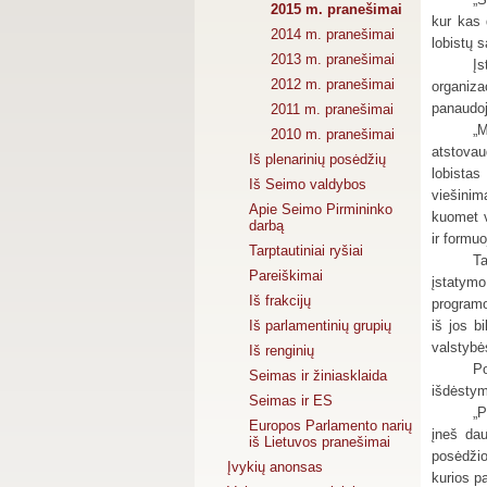
2015 m. pranešimai
kur kas 
2014 m. pranešimai
lobistų 
2013 m. pranešimai
Įs
2012 m. pranešimai
organizac
panaudoja
2011 m. pranešimai
„M
2010 m. pranešimai
atstovau
Iš plenarinių posėdžių
lobista
Iš Seimo valdybos
viešinim
Apie Seimo Pirmininko
kuomet v
darbą
ir formu
Tarptautiniai ryšiai
Ta
Pareiškimai
įstatymo
Iš frakcijų
programo
Iš parlamentinių grupių
iš jos b
valstybė
Iš renginių
Po
Seimas ir žiniasklaida
išdėstym
Seimas ir ES
„P
Europos Parlamento narių
įneš dau
iš Lietuvos pranešimai
posėdžio
Įvykių anonsas
kurios p