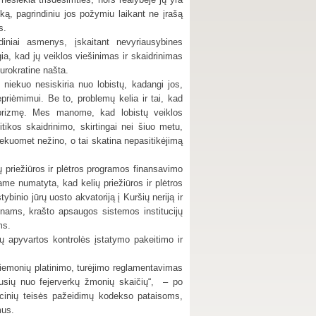
ką, pagrindiniu jos požymiu laikant ne įrašą
s.
idiniai asmenys, įskaitant nevyriausybines
gia, kad jų veiklos viešinimas ir skaidrinimas
iurokratine našta.
 niekuo nesiskiria nuo lobistų, kadangi jos,
priėmimui. Be to, problemų kelia ir tai, kad
 prizmę. Mes manome, kad lobistų veiklos
itikos skaidrinimo, skirtingai nei šiuo metu,
ekuomet nežino, o tai skatina nepasitikėjimą
ių priežiūros ir plėtros programos finansavimo
ame numatyta, kad kelių priežiūros ir plėtros
inio jūrų uosto akvatoriją į Kuršių neriją ir
ūnams, krašto apsaugos sistemos institucijų
ms.
ių apyvartos kontrolės įstatymo pakeitimo ir
 priemonių platinimo, turėjimo reglamentavimas
usių nuo fejerverkų žmonių skaičių“,
– po
acinių teisės pažeidimų kodekso pataisoms,
mus.