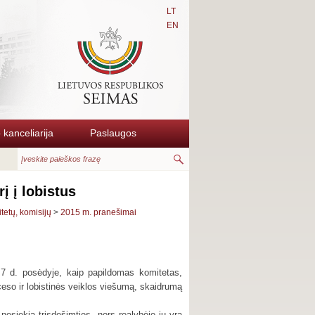
LT
EN
kanceliarija
Paslaugos
į į lobistus
itetų, komisijų
>
2015 m. pranešimai
 d. posėdyje, kaip papildomas komitetas,
oceso ir lobistinės veiklos viešumą, skaidrumą
nesiekia trisdešimties, nors realybėje jų yra