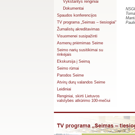
Vykstantys renginiai
Dokumentai
NSGK 
Tomas
Spaudos konferencijos
Manta
TV programa „Seimas – tiesiogiai“
Pauli
Žurnalistų akreditavimas
Visuomenei susipažinti
Asmenų priėmimas Seime
Seimo narių susitikimai su
rinkėjais
Ekskursija į Seimą
Seimo rūmai
Parodos Seime
Atvirų durų valandos Seime
Leidiniai
Renginiai, skirti Lietuvos
valstybės atkūrimo 100-mečiui