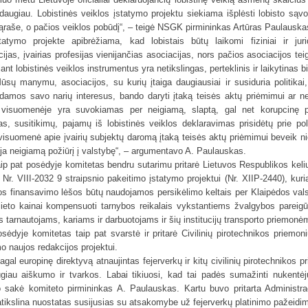
daugiau. Lobistinės veiklos įstatymo projektu siekiama išplėsti lobisto sąvo
sąraše, o pačios veiklos pobūdį“, – teigė NSGK pirmininkas Artūras Paulauska
tatymo projekte apibrėžiama, kad lobistais būtų laikomi fiziniai ir jur
ijas, įvairias profesijas vienijančias asociacijas, nors pačios asociacijos tei
nt lobistinės veiklos instrumentus yra netikslingas, perteklinis ir laikytinas b
ūsų manymu, asociacijos, su kurių įtaiga daugiausiai ir susiduria politikai,
damos savo narių interesus, bando daryti įtaką teisės aktų priėmimui ar ne
s visuomenėje yra suvokiamas per neigiamą, slaptą, gal net korupcinę
as, susitikimų, pajamų iš lobistinės veiklos deklaravimas prisidėtų prie pol
isuomenė apie įvairių subjektų daromą įtaką teisės aktų priėmimui beveik ni
oja neigiamą požiūrį į valstybę“, – argumentavo A. Paulauskas.
ip pat posėdyje komitetas bendru sutarimu pritarė Lietuvos Respublikos k
el
 Nr. VIII-2032 9 straipsnio pakeitimo įstatymo projektui (Nr. XIIP-2440), kuri
s finansavimo lėšos būtų naudojamos persikėlimo keltais per Klaipėdos valstyb
ilieto kainai kompensuoti tarnybos reikalais vykstantiems žvalgybos pareig
s tarnautojams, kariams ir darbuotojams ir šių institucijų transporto priemonė
sėdyje komitetas taip pat svarstė ir pritarė Civilinių pirotechnikos priemon
o naujos redakcijos projektui.
agal europinę direktyvą atnaujintas fejerverkų ir kitų civilinių pirotechnikos
giau aiškumo ir tvarkos. Labai tikiuosi, kad tai padės sumažinti nukentėj
 sakė komiteto pirmininkas A. Paulauskas. Kartu buvo pritarta Administr
atikslina nuostatas susijusias su atsakomybe už fejerverkų platinimo pažeidi