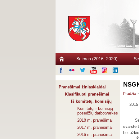
Seimas (2016–2020)
Se
NSGK 
Pranešimai žiniasklaidai
Pradžia
Klasifikuoti pranešimai
Iš komitetų, komisijų
2015 
Komitetų ir komisijų
posėdžių darbotvarkės
2018 m. pranešimai
Se
svarstė 
2017 m. pranešimai
bei užkir
2016 m. pranešimai
„Š