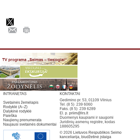
INTRANETAS
KONTAKTAI
Gedimino pr. 53, 01109 Vilnius
Svetainės žemėlapis
Tel. (8 5) 239 6060
Rodyklė (A–Z)
Faks. (8 5) 239 6289
Dalykinė rodyklė
El. p.
priim@lrs.lt
Paieška
Duomenys kaupiami ir saugomi
Naujienų prenumerata
Juridinių asmenų registre, kodas
Naujausi svetainės dokumentai
188605295
© 2026
Lietuvos Respublikos Seimo
kanceliarija, biudžetinė įstaiga