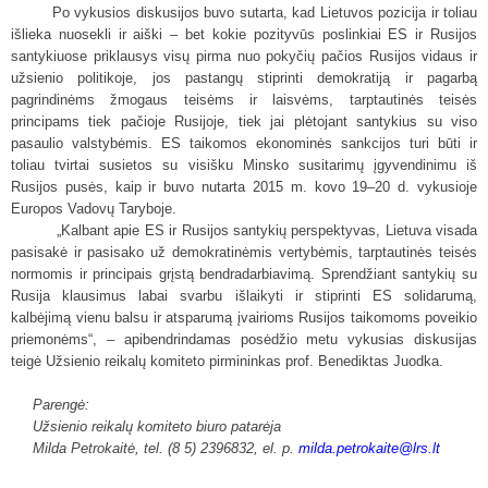
Po vykusios diskusijos buvo sutarta, kad Lietuvos pozicija ir toliau
išlieka nuosekli ir aiški – bet kokie pozityvūs poslinkiai ES ir Rusijos
santykiuose priklausys visų pirma nuo pokyčių pačios Rusijos vidaus ir
užsienio politikoje, jos pastangų stiprinti demokratiją ir pagarbą
pagrindinėms žmogaus teisėms ir laisvėms, tarptautinės teisės
principams tiek pačioje Rusijoje, tiek jai plėtojant santykius su viso
pasaulio valstybėmis. ES taikomos ekonominės sankcijos turi būti ir
toliau tvirtai susietos su visišku Minsko susitarimų įgyvendinimu iš
Rusijos pusės, kaip ir buvo nutarta 2015 m. kovo 19–20 d. vykusioje
Europos Vadovų Taryboje.
„Kalbant apie ES ir Rusijos santykių perspektyvas, Lietuva visada
pasisakė ir pasisako už demokratinėmis vertybėmis, tarptautinės teisės
normomis ir principais grįstą bendradarbiavimą. Sprendžiant santykių su
Rusija klausimus labai svarbu išlaikyti ir stiprinti ES solidarumą,
kalbėjimą vienu balsu ir atsparumą įvairioms Rusijos taikomoms poveikio
priemonėms“, – apibendrindamas posėdžio metu vykusias diskusijas
teigė Užsienio reikalų komiteto pirmininkas prof. Benediktas Juodka.
Parengė:
Užsienio reikalų komiteto biuro patarėja
Milda Petrokaitė, tel. (8 5) 2396832, el. p.
milda.petrokaite
@lrs.lt