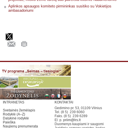
Aplinkos apsaugos komiteto pirmininkas susitiko su Vokietijos
ambasadoriumi
INTRANETAS
KONTAKTAI
Gedimino pr. 53, 01109 Vilnius
Svetainės žemėlapis
Tel. (8 5) 239 6060
Rodyklė (A–Z)
Faks. (8 5) 239 6289
Dalykinė rodyklė
El. p.
priim@lrs.lt
Paieška
Duomenys kaupiami ir saugomi
Naujienų prenumerata