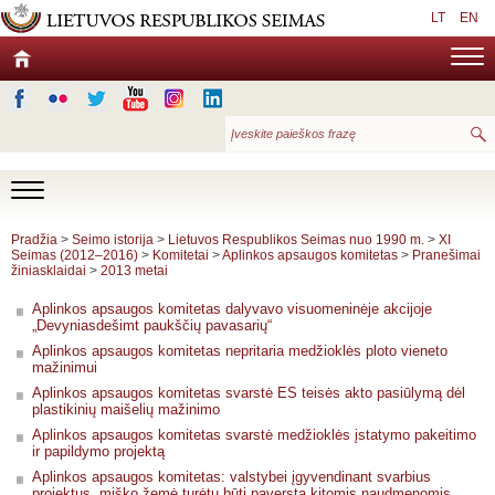
LT
EN
Pradžia
>
Seimo istorija
>
Lietuvos Respublikos Seimas nuo 1990 m.
>
XI
Seimas (2012–2016)
>
Komitetai
>
Aplinkos apsaugos komitetas
>
Pranešimai
žiniasklaidai
>
2013 metai
Aplinkos apsaugos komitetas dalyvavo visuomeninėje akcijoje
„Devyniasdešimt paukščių pavasarių“
Aplinkos apsaugos komitetas nepritaria medžioklės ploto vieneto
mažinimui
Aplinkos apsaugos komitetas svarstė ES teisės akto pasiūlymą dėl
plastikinių maišelių mažinimo
Aplinkos apsaugos komitetas svarstė medžioklės įstatymo pakeitimo
ir papildymo projektą
Aplinkos apsaugos komitetas: valstybei įgyvendinant svarbius
projektus, miško žemė turėtų būti paversta kitomis naudmenomis