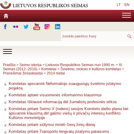
LT
EN
Pradžia
>
Seimo istorija
>
Lietuvos Respublikos Seimas nuo 1990 m.
>
XI
Seimas (2012–2016)
>
Komitetai
>
Švietimo, mokslo ir kultūros komitetas
>
Pranešimai žiniasklaidai
>
2014 metai
Komitetas apsvarstė Neformaliojo suaugusiųjų švietimo įstatymo
projektą
Komitetas aptarė visuomenės informavimo klausimus
Komitetas išklausė informaciją dėl žurnalistų profesinės etikos
Komitetas pritarė Seimo V (rudens) sesijos Komiteto darbo planui bei
apsvarstė klausimą dėl galimo viešų ir privačių interesų konflikto
Kultūros ministerijoje
Komitetas pritarė siūlymui minėti Gerų žinių dieną
Komitetas pritarė Transporto lengvatų įstatymo pataisoms