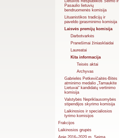
Lietuvos Respublikos Seimo ir
Pasaulio lietuvių
bendruomenės komisija
Lituanistikos tradicijų ir
paveldo įprasminimo komisija
Laisvės premijų komisija
Darbotvarkės
Pranešimai žiniasklaidai
Laureatai
Kita informacija
Teisės aktai
Archyvas
Gabrielės Petkevičaitės-Bitės
atminimo medalio „Tarnaukite
Lietuvai“ kandidatų vertinimo
komisija
Valstybės Nepriklausomybės
stipendijos skyrimo komisija
Laikinosios ir specialiosios
tyrimo komisijos
Frakcijos
Laikinosios grupės
Apie 2016–2020 m. Seimą