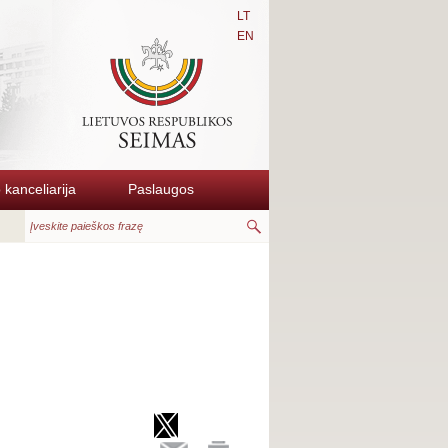
LT
EN
kanceliarija
Paslaugos