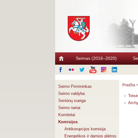
Seimas (2016–2020)
Se
Pradžia
Seimo Pirmininkas
Seimo valdyba
Teisė
Seniūnų sueiga
Arch
Seimo nariai
Komitetai
Komisijos
Antikorupcijos komisija
Energetikos ir darnios plėtros