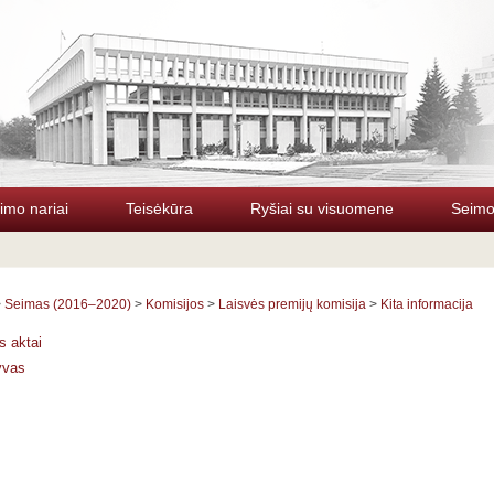
imo nariai
Teisėkūra
Ryšiai su visuomene
Seimo 
>
Seimas (2016–2020)
>
Komisijos
>
Laisvės premijų komisija
>
Kita informacija
s aktai
yvas