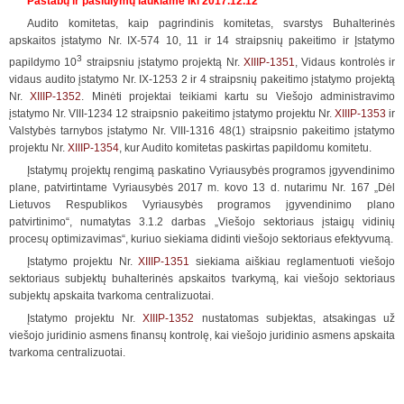
Pastabų ir pasiūlymų laukiame iki 2017.12.12
Audito komitetas, kaip pagrindinis komitetas, svarstys Buhalterinės
apskaitos įstatymo Nr. IX-574 10, 11 ir 14 straipsnių pakeitimo ir Įstatymo
3
papildymo 10
straipsniu įstatymo projektą Nr.
XIIIP-1351
, Vidaus kontrolės ir
vidaus audito įstatymo Nr. IX-1253 2 ir 4 straipsnių pakeitimo įstatymo projektą
Nr.
XIIIP-1352
. Minėti projektai teikiami kartu su Viešojo administravimo
įstatymo Nr. VIII-1234 12 straipsnio pakeitimo įstatymo projektu Nr.
XIIIP-1353
ir
Valstybės tarnybos įstatymo Nr. VIII-1316 48(1) straipsnio pakeitimo įstatymo
projektu Nr.
XIIIP-1354
, kur Audito komitetas paskirtas papildomu komitetu.
Įstatymų projektų rengimą paskatino Vyriausybės programos įgyvendinimo
plane, patvirtintame Vyriausybės 2017 m. kovo 13 d. nutarimu Nr. 167 „Dėl
Lietuvos Respublikos Vyriausybės programos įgyvendinimo plano
patvirtinimo“, numatytas 3.1.2 darbas „Viešojo sektoriaus įstaigų vidinių
procesų optimizavimas“, kuriuo siekiama didinti viešojo sektoriaus efektyvumą.
Įstatymo projektu Nr.
XIIIP-1351
siekiama aiškiau reglamentuoti viešojo
sektoriaus subjektų buhalterinės apskaitos tvarkymą, kai viešojo sektoriaus
subjektų apskaita tvarkoma centralizuotai.
Įstatymo projektu Nr.
XIIIP-1352
nustatomas subjektas, atsakingas už
viešojo juridinio asmens finansų kontrolę, kai viešojo juridinio asmens apskaita
tvarkoma centralizuotai.