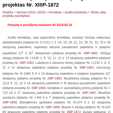
projektas Nr. XIIIP-1872
Pradžia
>
Seimas (2016–2020)
>
Komitetai
>
Audito komitetas
>
Teisės aktų
projektų svarstymas
Pastabų ir pasiūlymų laukiame iki 2018.04.30
Audito komitetas, kaip pagrindinis komitetas, svarstys Viešojo sektoriaus
atskaitomybės įstatymo Nr. X-1212 1, 2, 16, 19, 20, 22, 23, 30, 31, 32, 33 ir 35
straipsnių pakeitimo, septintojo skirsnio pavadinimo pakeitimo ir įstatymo
1
1
papildymo 22
ir 32
straipsniais įstatymo projektą Nr.
XIIIP-1862
, Viešųjų
įstaigų įstatymo Nr. I-1428 1, 9, 10, 11, 12 ir 13 straipsnių pakeitimo įstatymo
projektą Nr.
XIIIP-1863
, Labdaros ir paramos fondų įstatymo Nr. I-1232 1, 8, 9,
11 ir 12 straipsnių pakeitimo įstatymo projektą Nr.
XIIIP-1864
, Asociacijų
1
įstatymo Nr. IX-1969 8, 9 ir 10 straipsnių pakeitimo ir įstatymo papildymo 10
straipsniu įstatymo projektą Nr.
XIIIP-1865
, Biudžetinių įstaigų įstatymo Nr. I-
1113 9, 11, 13 ir 14 straipsnių pakeitimo ir III skyriaus pavadinimo pakeitimo
įstatymo projektą Nr.
XIIIP-1866
, Valstybės ir savivaldybių įmonių įstatymo Nr. I-
722 16 ir 17 straipsnių pakeitimo įstatymo projektą Nr.
XIIIP-1867
, Biudžeto
sandaros įstatymo Nr. I-430 5 ir 7 straipsnių pakeitimo įstatymo projektą Nr.
XIIIP-1868
, Buhalterinės apskaitos įstatymo Nr. IX-574 6 ir 10 straipsnių
pakeitimo įstatymo projektą Nr.
XIIIP-1869
, Mokslo ir studijų įstatymo Nr. XI-242
85 straipsnio pakeitimo įstatymo projektą Nr.
XIIIP-1872
, kuriais siekiama: 1)