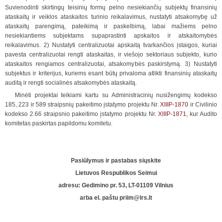
Suvienodinti skirtingų teisinių formų pelno nesiekiančių subjektų finansinių
ataskaitų ir veiklos ataskaitos turinio reikalavimus, nustatyti atsakomybę už
ataskaitų parengimą, pateikimą ir paskelbimą, labai mažiems pelno
nesiekiantiems subjektams supaprastinti apskaitos ir atskaitomybės
reikalavimus. 2) Nustatyti centralizuotai apskaitą tvarkančios įstaigos, kuriai
pavesta centralizuotai rengti ataskaitas, ir viešojo sektoriaus subjekto, kurio
ataskaitos rengiamos centralizuotai, atsakomybės paskirstymą. 3) Nustatyti
subjektus ir kriterijus, kuriems esant būtų privaloma atlikti finansinių ataskaitų
auditą ir rengti socialinės atsakomybės ataskaitą.
Minėti projektai teikiami kartu su Administracinių nusižengimų kodekso
185, 223 ir 589 straipsnių pakeitimo įstatymo projektu Nr.
XIIIP-1870
ir Civilinio
kodekso 2.66 straipsnio pakeitimo įstatymo projektu Nr.
XIIIP-1871
, kur Audito
komitetas paskirtas papildomu komitetu.
Pasiūlymus ir pastabas siųskite
Lietuvos Respublikos Seimui
adresu: Gedimino pr. 53, LT-01109 Vilnius
arba el. paštu
priim@lrs.lt