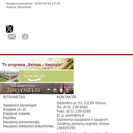
Naujausi pakeitimai - 2018-04-19 10:15
Jolanta Zibavičiūtė
INTRANETAS
KONTAKTAI
Gedimino pr. 53, 01109 Vilnius
Svetainės žemėlapis
Tel. (8 5) 239 6060
Rodyklė (A–Z)
Faks. (8 5) 239 6289
Dalykinė rodyklė
El. p.
priim@lrs.lt
Paieška
Duomenys kaupiami ir saugomi
Naujienų prenumerata
Juridinių asmenų registre, kodas
Naujausi svetainės dokumentai
188605295