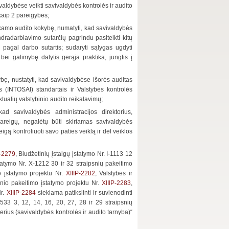
ivaldybėse veikti savivaldybės kontrolės ir audito
kaip 2 pareigybės;
liekamo audito kokybę, numatyti, kad savivaldybės
bendradarbiavimo sutarčių pagrindu pasitelkti kitų
s pagal darbo sutartis; sudaryti sąlygas ugdyti
bei galimybę dalytis gerąja praktika, jungtis į
kybę, nustatyti, kad savivaldybėse išorės auditas
s (INTOSAI) standartais ir Valstybės kontrolės
tualių valstybinio audito reikalavimų;
kad savivaldybės administracijos direktorius,
pareigų, negalėtų būti skiriamas savivaldybės
igą kontroliuoti savo paties veiklą ir dėl veiklos
P-2279
, Biudžetinių įstaigų įstatymo Nr. I-1113 12
tatymo Nr. X-1212 30 ir 32 straipsnių pakeitimo
o įstatymo projektu Nr.
XIIIP-2282
, Valstybės ir
snio pakeitimo įstatymo projektu Nr.
XIIIP-2283
,
Nr.
XIIIP-2284
siekiama patikslinti ir suvienodinti
-533 3, 12, 14, 16, 20, 27, 28 ir 29 straipsnių
rius (savivaldybės kontrolės ir audito tarnyba)“