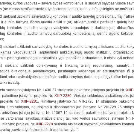
 tarnyba, kurios vadovas – savivaldybės kontrolierius, ir sudaryti sąlygas visose sav
 (ne vienasmeniškai savivaldybės kontrolieriui), kuriose būtų įsteigtos ne mažiau 
2) siekiant užtikrinti savivaldybių kontrolės ir audito tarnybų profesionalumą ir at
 ir audito tarnyba išorės auditui atlikti ir (ar) atliktam auditui peržiūrėti galėtų 
bių kontrolės ir audito tarnybų valstybės tarnautojus ir darbuotojus, dirbančiu
bių kontrolės ir audito tarnybų darbuotojų kompetenciją, gerinti audito kokybę 
as;
3) siekiant užtikrinti savivaldybių kontrolės ir audito tarnybų atliekamo audito ko
ekamas vadovaujantis Tarptautinės aukščiausiųjų audito institucijų organizacijo
is, parengtomis pagal tarptautiniu lygiu pripažintus standartus, ir atsisakyti nebeak
4) siekiant užtikrinti objektyvumą ir tinkamą teisinį reguliavimą, numatyti, 
racijos direktoriaus pavaduotojas, pasibaigus kadencijai ar atsistatydinęs iš 
riumi arba savivaldybės kontrolės ir audito tarnybos darbuotoju ir įgyti teisę bei pare
teikti išvadą.
eto sandaros įstatymo Nr. I-430 37 straipsnio pakeitimo įstatymo projektu Nr.
XIII
o pakeitimo įstatymo projektu Nr.
XIIIP-2280
, Viešojo sektoriaus atskaitomybės įs
 projektu Nr.
XIIIP-2281
, Rinkliavų įstatymo Nr. VIII-1725 14 straipsnio pakeitim
bių turto valdymo, naudojimo ir disponavimo juo įstatymo Nr. VIII-729 25 straip
 priežiūros įstaigų įstatymo Nr. I-1367 19 straipsnio pakeitimo įstatymo projektu 
se vartojamas sąvokas, atsižvelgiant į tai, kad Vietos savivaldos įstatymo Nr. I
 įstatymo projektu Nr.
XIIIP-2278
siūloma atsisakyti sąvokos „savivaldybės kontrolie
i sąvoką „savivaldybės kontrolės ir audito tarnyba“.