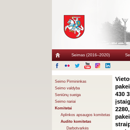
Seimas (2016–2020)
Se
Vieto
Seimo Pirmininkas
pakei
Seimo valdyba
430 3
Seniūnų sueiga
įstai
Seimo nariai
Komitetai
2280,
Aplinkos apsaugos komitetas
pakei
Audito komitetas
strai
Darbotvarkės