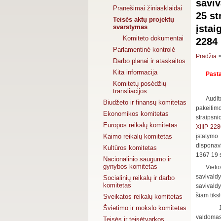
saviv
Pranešimai žiniasklaidai
25 st
Teisės aktų projektų
svarstymas
įstai
Komiteto dokumentai
2284
Parlamentinė kontrolė
Pradžia
Darbo planai ir ataskaitos
Kita informacija
Pasta
Komitetų posėdžių
transliacijos
Audit
Biudžeto ir finansų komitetas
pakeitim
Ekonomikos komitetas
straipsni
Europos reikalų komitetas
XIIIP-22
Kaimo reikalų komitetas
įstatymo
disponavi
Kultūros komitetas
1367 19 s
Nacionalinio saugumo ir
gynybos komitetas
Vieto
savivald
Socialinių reikalų ir darbo
komitetas
savivaldy
šiam tiksl
Sveikatos reikalų komitetas
Švietimo ir mokslo komitetas
valdomas 
Teisės ir teisėtvarkos