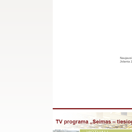
Naujausi 
Jolanta Zi