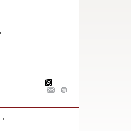
us
ius