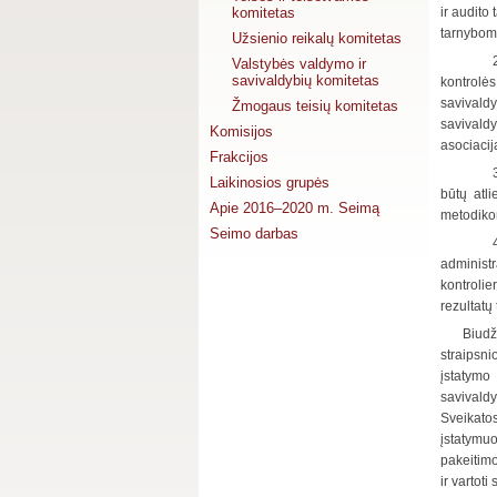
komitetas
ir audito
tarnyboms
Užsienio reikalų komitetas
Valstybės valdymo ir
savivaldybių komitetas
kontrolės
savivaldy
Žmogaus teisių komitetas
savivaldy
Komisijos
asociacij
Frakcijos
Laikinosios grupės
būtų atli
Apie 2016–2020 m. Seimą
metodikom
Seimo darbas
administ
kontrolie
rezultatų 
Biudž
straipsni
įstatymo
savivaldy
Sveikatos
įstatymuo
pakeitimo
ir vartot