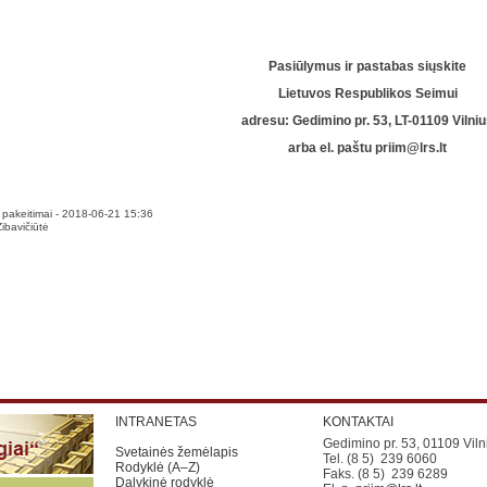
Pasiūlymus ir pastabas siųskite
Lietuvos Respublikos Seimui
adresu: Gedimino pr. 53, LT-01109 Vilni
arba el. paštu
priim@lrs.lt
pakeitimai - 2018-06-21 15:36
bavičiūtė
INTRANETAS
KONTAKTAI
Gedimino pr. 53, 01109 Viln
Svetainės žemėlapis
Tel. (8 5) 239 6060
Rodyklė (A–Z)
Faks. (8 5) 239 6289
Dalykinė rodyklė