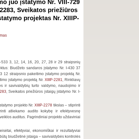
o juo įstatymo Nr. VIII-729
-2283, Sveikatos priežiūros
statymo projektas Nr. XIIIP-
ymas
I-533 3, 12, 14, 16, 20, 27, 28 ir 29 straipsnių
ektus: Biudžeto sandaros įstatymo Nr. I-430 37
113 12 straipsnio pakeitimo įstatymo projektą Nr.
itimo įstatymo projektą Nr.
XIIIP-2281
, Rinkliavų
ės ir savivaldybių turto valdymo, naudojimo ir
2283
, Sveikatos priežiūros įstaigų įstatymo Nr. I-
įstatymo projekto Nr.
XIIIP-2278
tikslas – stiprinti
rinti atliekamo audito kokybę ir efektyvesnę
veiklos auditus. Pagrindiniai projekto uždaviniai
eisėtai, efektyviai, ekonomiškai ir rezultatyviai
būtų biudžetinė įstaiga – savivaldybės kontrolės