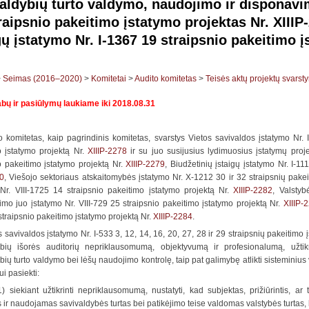
aldybių turto valdymo, naudojimo ir disponavim
raipsnio pakeitimo įstatymo projektas Nr. XIIIP
gų įstatymo Nr. I-1367 19 straipsnio pakeitimo į
>
Seimas (2016–2020)
>
Komitetai
>
Audito komitetas
>
Teisės aktų projektų svarst
bų ir pasiūlymų laukiame iki 2018.08.31
o komitetas, kaip pagrindinis komitetas, svarstys Vietos savivaldos įstatymo Nr. 
o įstatymo projektą Nr.
XIIIP-2278
ir su juo susijusius lydimuosius įstatymų proj
o pakeitimo įstatymo projektą Nr.
XIIIP-2279
, Biudžetinių įstaigų įstatymo Nr. I-1
80
, Viešojo sektoriaus atskaitomybės įstatymo Nr. X-1212 30 ir 32 straipsnių pake
 Nr. VIII-1725 14 straipsnio pakeitimo įstatymo projektą Nr.
XIIIP-2282
, Valstyb
mo juo įstatymo Nr. VIII-729 25 straipsnio pakeitimo įstatymo projektą Nr.
XIIIP-
traipsnio pakeitimo įstatymo projektą Nr.
XIIIP-2284
.
s savivaldos įstatymo Nr. I-533 3, 12, 14, 16, 20, 27, 28 ir 29 straipsnių pakeitimo 
ybių išorės auditorių nepriklausomumą, objektyvumą ir profesionalumą, užtik
bių turto valdymo bei lėšų naudojimo kontrolę, taip pat galimybę atlikti sisteminius 
ui pasiekti:
1) siekiant užtikrinti nepriklausomumą, nustatyti, kad subjektas, prižiūrintis, ar t
ir naudojamas savivaldybės turtas bei patikėjimo teise valdomas valstybės turtas, 