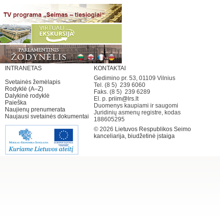
INTRANETAS
KONTAKTAI
Gedimino pr. 53, 01109 Vilnius
Svetainės žemėlapis
Tel. (8 5) 239 6060
Rodyklė (A–Z)
Faks. (8 5) 239 6289
Dalykinė rodyklė
El. p.
priim@lrs.lt
Paieška
Duomenys kaupiami ir saugomi
Naujienų prenumerata
Juridinių asmenų registre, kodas
Naujausi svetainės dokumentai
188605295
© 2026
Lietuvos Respublikos Seimo
kanceliarija, biudžetinė įstaiga